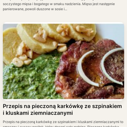
soczystego mięsa i bogatego w smaku nadzienia. Mięso jest następnie
panierowane, powoli duszone w sosie i...
Przepis na pieczoną karkówkę ze szpinakiem
i kluskami ziemniaczanymi
Przepis na pieczoną karkówkę ze szpinakiem i kluskami ziemniaczanymi to
smaczny i sycący posiłek, który doceni cała rodzina. Pieczona karkówka