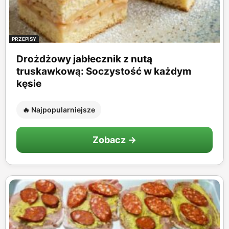
PRZEPISY
Drożdżowy jabłecznik z nutą
truskawkową: Soczystość w każdym
kęsie
🔥 Najpopularniejsze
Zobacz →