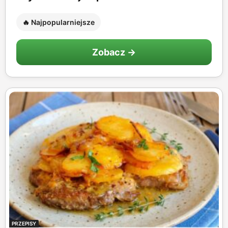
🔥 Najpopularniejsze
Zobacz →
PRZEPISY