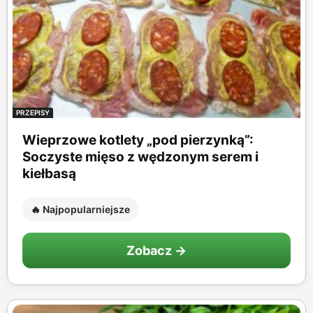
PRZEPISY
Wieprzowe kotlety „pod pierzynką”:
Soczyste mięso z wędzonym serem i
kiełbasą
🔥 Najpopularniejsze
Zobacz →