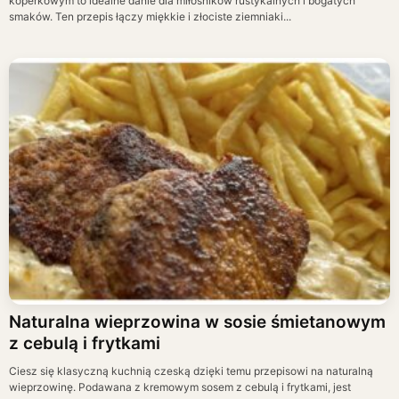
koperkowym to idealne danie dla miłośników rustykalnych i bogatych
smaków. Ten przepis łączy miękkie i złociste ziemniaki...
Naturalna wieprzowina w sosie śmietanowym
z cebulą i frytkami
Ciesz się klasyczną kuchnią czeską dzięki temu przepisowi na naturalną
wieprzowinę. Podawana z kremowym sosem z cebulą i frytkami, jest