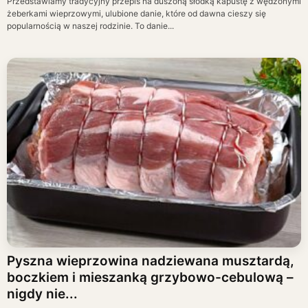
Przedstawiamy tradycyjny przepis na duszoną słodką kapustę z wędzonymi
żeberkami wieprzowymi, ulubione danie, które od dawna cieszy się
popularnością w naszej rodzinie. To danie...
Pyszna wieprzowina nadziewana musztardą,
boczkiem i mieszanką grzybowo-cebulową –
nigdy nie...