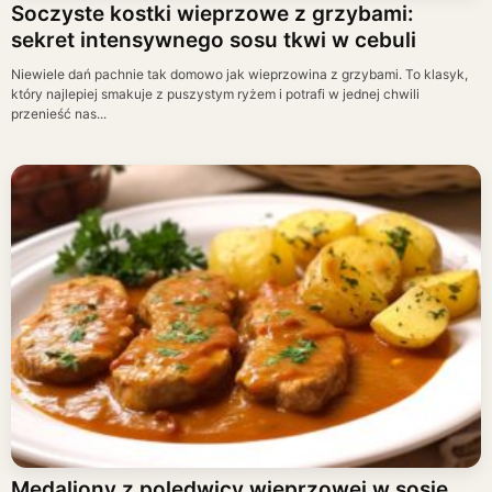
Soczyste kostki wieprzowe z grzybami:
sekret intensywnego sosu tkwi w cebuli
Niewiele dań pachnie tak domowo jak wieprzowina z grzybami. To klasyk,
który najlepiej smakuje z puszystym ryżem i potrafi w jednej chwili
przenieść nas...
Medaliony z polędwicy wieprzowej w sosie