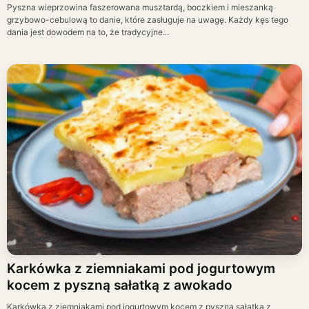
Pyszna wieprzowina faszerowana musztardą, boczkiem i mieszanką
grzybowo-cebulową to danie, które zasługuje na uwagę. Każdy kęs tego
dania jest dowodem na to, że tradycyjne...
Karkówka z ziemniakami pod jogurtowym
kocem z pyszną sałatką z awokado
Karkówka z ziemniakami pod jogurtowym kocem z pyszną sałatką z