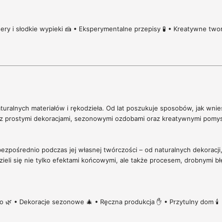
sery i słodkie wypieki 🍰 • Eksperymentalne przepisy 🧪 • Kreatywne two
naturalnych materiałów i rękodzieła. Od lat poszukuje sposobów, jak wni
e z prostymi dekoracjami, sezonowymi ozdobami oraz kreatywnymi pom
ezpośrednio podczas jej własnej twórczości – od naturalnych dekoracj
zieli się nie tylko efektami końcowymi, ale także procesem, drobnymi 
o 🌿 • Dekoracje sezonowe 🎄 • Ręczna produkcja ✋ • Przytulny dom 🕯️