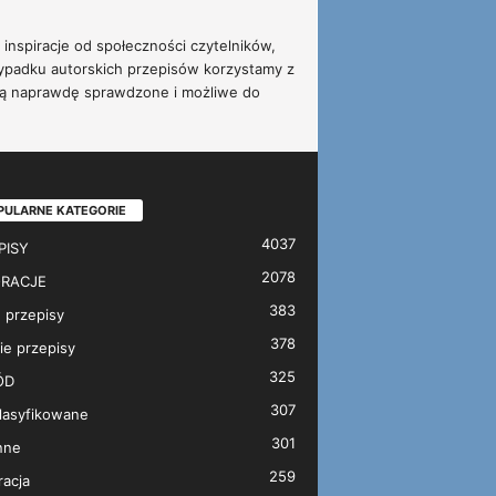
inspiracje od społeczności czytelników,
ypadku autorskich przepisów korzystamy z
 są naprawdę sprawdzone i możliwe do
PULARNE KATEGORIE
4037
PISY
2078
RACJE
383
 przepisy
378
ie przepisy
325
ÓD
307
lasyfikowane
301
nne
259
acja