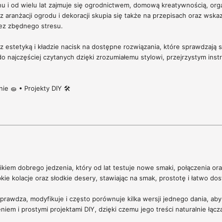
u i od wielu lat zajmuje się ogrodnictwem, domową kreatywnością, o
z aranżacji ogrodu i dekoracji skupia się także na przepisach oraz ws
bez zbędnego stresu.
 z estetyką i kładzie nacisk na dostępne rozwiązania, które sprawdzaj
o najczęściej czytanych dzięki zrozumiałemu stylowi, przejrzystym inst
e 🧽 • Projekty DIY 🛠️
iem dobrego jedzenia, który od lat testuje nowe smaki, połączenia oraz
e kolacje oraz słodkie desery, stawiając na smak, prostotę i łatwo dos
 sprawdza, modyfikuje i często porównuje kilka wersji jednego dania, ab
em i prostymi projektami DIY, dzięki czemu jego treści naturalnie łączą