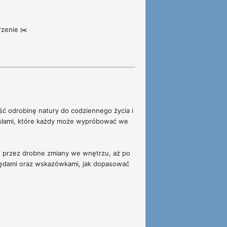
rzenie ✂️
eść odrobinę natury do codziennego życia i
ysłami, które każdy może wypróbować we
i, przez drobne zmiany we wnętrzu, aż po
błędami oraz wskazówkami, jak dopasować