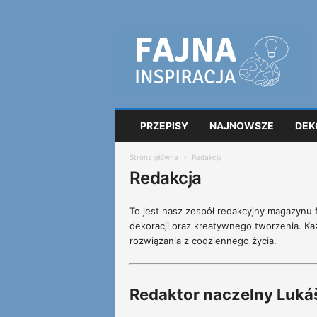
F
a
j
n
a
i
n
PRZEPISY
NAJNOWSZE
DEK
s
p
Strona główna
Redakcja
i
Redakcja
r
a
c
To jest nasz zespół redakcyjny magazynu f
j
dekoracji oraz kreatywnego tworzenia. Każ
a
rozwiązania z codziennego życia.
Redaktor naczelny Luká