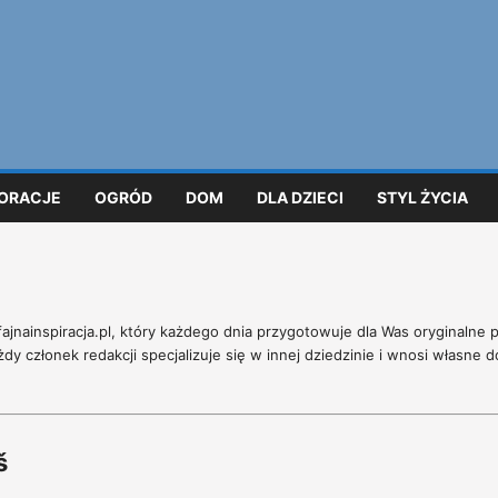
ORACJE
OGRÓD
DOM
DLA DZIECI
STYL ŻYCIA
ajnainspiracja.pl, który każdego dnia przygotowuje dla Was oryginalne p
dy członek redakcji specjalizuje się w innej dziedzinie i wnosi własne
š