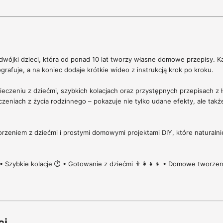
dwójki dzieci, która od ponad 10 lat tworzy własne domowe przepisy. K
grafuje, a na koniec dodaje krótkie wideo z instrukcją krok po kroku.
ieczeniu z dziećmi, szybkich kolacjach oraz przystępnych przepisach z 
zeniach z życia rodzinnego – pokazuje nie tylko udane efekty, ale także
rzeniem z dziećmi i prostymi domowymi projektami DIY, które naturalni
• Szybkie kolacje ⏱️ • Gotowanie z dziećmi 👨‍👩‍👧‍👦 • Domowe tworzen
ci