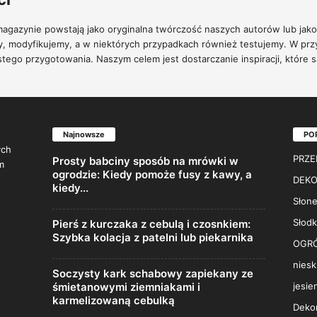
agazynie powstają jako oryginalna twórczość naszych autorów lub jako 
y, modyfikujemy, a w niektórych przypadkach również testujemy. W prz
stego przygotowania. Naszym celem jest dostarczanie inspiracji, które
Najnowsze
PO
ych
PRZE
Prosty babciny sposób na mrówki w
m
ogrodzie: Kiedy pomoże fusy z kawy, a
DEKO
kiedy...
Słone
Słodk
Pierś z kurczaka z cebulą i czosnkiem:
Szybka kolacja z patelni lub piekarnika
OGR
niesk
Soczysty kark schabowy zapiekany ze
śmietanowymi ziemniakami i
jesie
karmelizowaną cebulką
Dekor