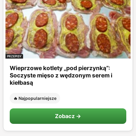
PRZEPISY
Wieprzowe kotlety „pod pierzynką”:
Soczyste mięso z wędzonym serem i
kiełbasą
🔥 Najpopularniejsze
Zobacz →