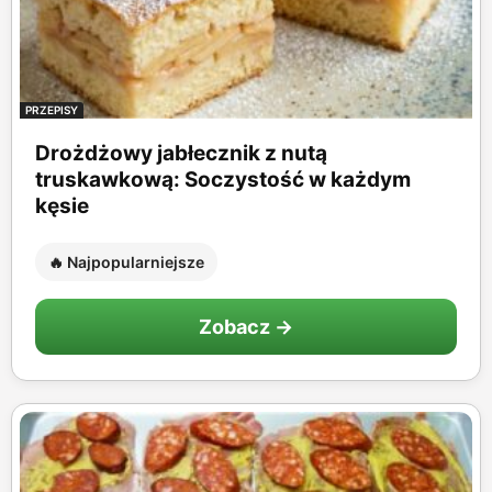
PRZEPISY
Drożdżowy jabłecznik z nutą
truskawkową: Soczystość w każdym
kęsie
🔥 Najpopularniejsze
Zobacz →