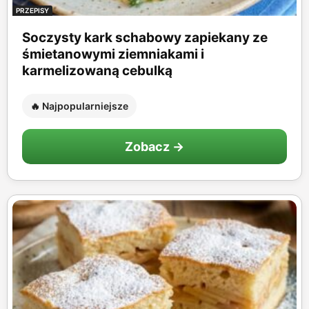
PRZEPISY
Soczysty kark schabowy zapiekany ze
śmietanowymi ziemniakami i
karmelizowaną cebulką
🔥 Najpopularniejsze
Zobacz →