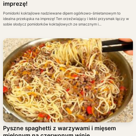
imprezę!
Pomidorki koktajlowe nadziewane dipem ogórkowo-śmietanowym to
idealna przekąska na imprezę! Ten orzeźwiający i lekki przysmak łączy w
sobie słodycz pomidorków koktajlowych ze smacznym i...
Pyszne spaghetti z warzywami i mięsem
mielonym na czerwonym winie