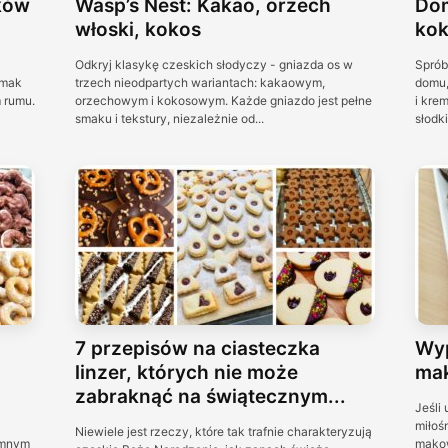
ków
Wasp’s Nest: Kakao, orzech
Dom
włoski, kokos
kok
Odkryj klasykę czeskich słodyczy - gniazda os w
Sprób
smak
trzech nieodpartych wariantach: kakaowym,
domu,
 rumu.
orzechowym i kokosowym. Każde gniazdo jest pełne
i kre
smaku i tekstury, niezależnie od...
słodki
7 przepisów na ciasteczka
Wyp
linzer, których nie może
mak
zabraknąć na świątecznym...
Jeśli 
miłośn
Niewiele jest rzeczy, które tak trafnie charakteryzują
emnym
makow