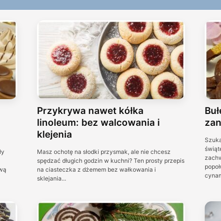
Przykrywa nawet kółka
Buł
linoleum: bez walcowania i
zan
klejenia
Szuka
świąt
ły
Masz ochotę na słodki przysmak, ale nie chcesz
zachw
spędzać długich godzin w kuchni? Ten prosty przepis
popoł
ową
na ciasteczka z dżemem bez wałkowania i
cynam
sklejania...