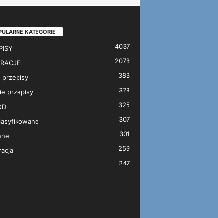
PULARNE KATEGORIE
4037
PISY
2078
RACJE
383
 przepisy
378
ie przepisy
325
ÓD
307
lasyfikowane
301
nne
259
acja
247