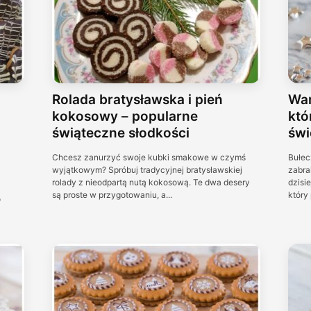
Rolada bratysławska i pień
Wan
kokosowy – popularne
któ
świąteczne słodkości
świ
Chcesz zanurzyć swoje kubki smakowe w czymś
Bułec
wyjątkowym? Spróbuj tradycyjnej bratysławskiej
zabra
rolady z nieodpartą nutą kokosową. Te dwa desery
dzisi
są proste w przygotowaniu, a...
który 
o