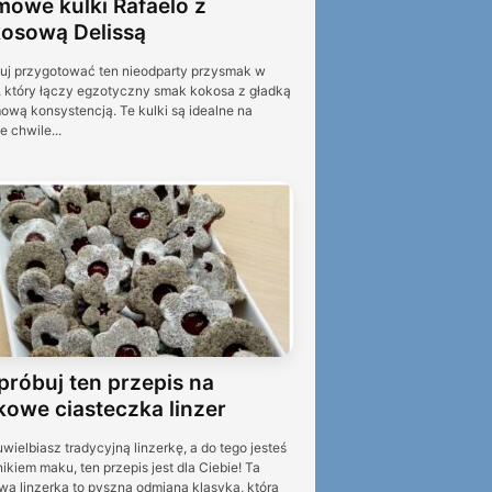
owe kulki Rafaelo z
osową Delissą
uj przygotować ten nieodparty przysmak w
 który łączy egzotyczny smak kokosa z gładką
mową konsystencją. Te kulki są idealne na
e chwile...
róbuj ten przepis na
owe ciasteczka linzer
uwielbiasz tradycyjną linzerkę, a do tego jesteś
ikiem maku, ten przepis jest dla Ciebie! Ta
a linzerka to pyszna odmiana klasyka, która