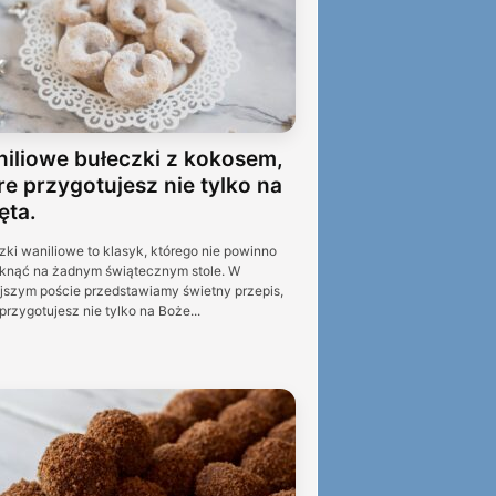
iliowe bułeczki z kokosem,
re przygotujesz nie tylko na
ęta.
zki waniliowe to klasyk, którego nie powinno
knąć na żadnym świątecznym stole. W
ejszym poście przedstawiamy świetny przepis,
przygotujesz nie tylko na Boże...