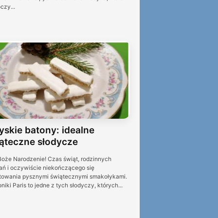
czy...
yskie batony: idealne
ąteczne słodycze
Boże Narodzenie! Czas świąt, rodzinnych
ań i oczywiście niekończącego się
towania pysznymi świątecznymi smakołykami.
niki Paris to jedne z tych słodyczy, których...