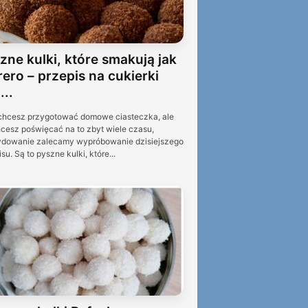
zne kulki, które smakują jak
rero – przepis na cukierki
...
 chcesz przygotować domowe ciasteczka, ale
hcesz poświęcać na to zbyt wiele czasu,
dowanie zalecamy wypróbowanie dzisiejszego
su. Są to pyszne kulki, które...