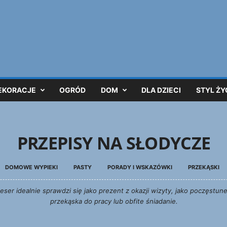
EKORACJE
OGRÓD
DOM
DLA DZIECI
STYL ŻY
PRZEPISY NA SŁODYCZE
DOMOWE WYPIEKI
PASTY
PORADY I WSKAZÓWKI
PRZEKĄSKI
ser idealnie sprawdzi się jako prezent z okazji wizyty, jako poczęstunek
przekąska do pracy lub obfite śniadanie.