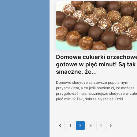
Domowe cukierki orzechow
gotowe w pięć minut! Są tak
smaczne, że...
Domowe słodycze są zawsze popularnym
przysmakiem, a co jeśli powiem ci, że możesz
przygotować najsmaczniejsze słodycze w zal
pięć minut? Tak, dobrze słyszałeś! Dziś...
1
2
3
4