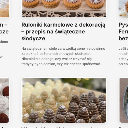
m –
Ruloniki karmelowe z dekoracją
Pys
cze
– przepis na świąteczne
Fer
słodycze
bez
winno
Na świątecznym stole za wszelką cenę nie powinno
Jeśli
zabraknąć bożonarodzeniowych słodkości.
nie c
ć...
Niezależnie od tego, czy wolisz trzymać się
zdecy
tradycyjnych odmian, czy też chcesz spróbować...
przepi