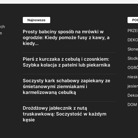
Najnowsze
PO
ych
PRZE
Prosty babciny sposób na mrówki w
m
ogrodzie: Kiedy pomoże fusy z kawy, a
DEKO
kiedy...
Słone
Słodk
Pierś z kurczaka z cebulą i czosnkiem:
Szybka kolacja z patelni lub piekarnika
OGR
niesk
Soczysty kark schabowy zapiekany ze
śmietanowymi ziemniakami i
jesie
karmelizowaną cebulką
Dekor
DOM
Drożdżowy jabłecznik z nutą
truskawkową: Soczystość w każdym
kęsie