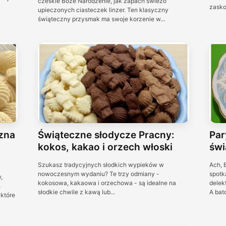
czeskie Boże Narodzenie, jak zapach świeżo
zasko
upieczonych ciasteczek linzer. Ten klasyczny
świąteczny przysmak ma swoje korzenie w...
zna
Świąteczne słodycze Pracny:
Par
kokos, kakao i orzech włoski
świ
Szukasz tradycyjnych słodkich wypieków w
Ach, 
nowoczesnym wydaniu? Te trzy odmiany -
spotk
,
kokosowa, kakaowa i orzechowa - są idealne na
delek
h
słodkie chwile z kawą lub...
A bato
 które