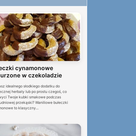
eczki cynamonowe
urzone w czekoladzie
sz idealnego słodkiego dodatku do
ecznej herbaty lub po prostu czegoś, co
yci Twoje kubki smakowe podczas
udniowej przekąski? Waniliowe bułeczki
onowe to klasyczny...