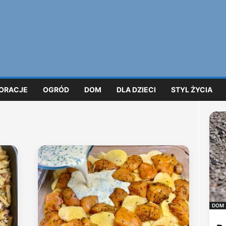
ORACJE
OGRÓD
DOM
DLA DZIECI
STYL ŻYCIA
DOM