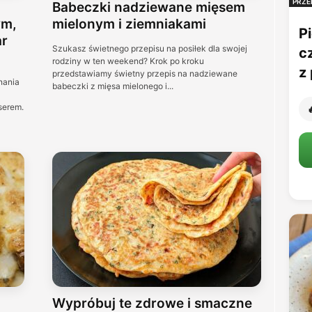
PRZE
Babeczki nadziewane mięsem
ym,
mielonym i ziemniakami
Pi
ar
Szukasz świetnego przepisu na posiłek dla swojej
c
rodziny w ten weekend? Krok po kroku
z 
przedstawiamy świetny przepis na nadziewane
nania
babeczki z mięsa mielonego i...
serem.

Wypróbuj te zdrowe i smaczne