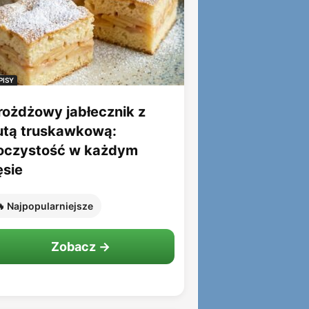
PISY
rożdżowy jabłecznik z
utą truskawkową:
oczystość w każdym
ęsie
 Najpopularniejsze
Zobacz →