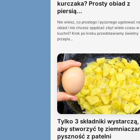
kurczaka? Prosty obiad z
piersią...
Nie wiesz, co prostego i pysznego ugotować n
obiad i nie chcesz spędzać zbyt wiele czasu w
kuchni? Krok po kroku przedstawiamy świetny
przepis...
Tylko 3 składniki wystarczą,
aby stworzyć tę ziemniacza
pyszność z patelni