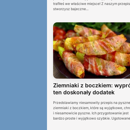
trafiłeś we właściwe miejsce! Z naszym przepi
stworzysz bajeczne...
Ziemniaki z boczkiem: wypr
ten doskonały dodatek
Przedstawiamy niesamowity przepis na pyszn
ziemniaki z boczkiem, które są wyjątkowe, chr
i niesamowicie pyszne. Ich przygotowanie jest
bardzo proste i wyjątkowo szybkie. Ugotowane.