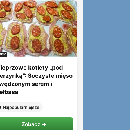
PISY
ieprzowe kotlety „pod
ierzynką”: Soczyste mięso
 wędzonym serem i
iełbasą
 Najpopularniejsze
Zobacz →