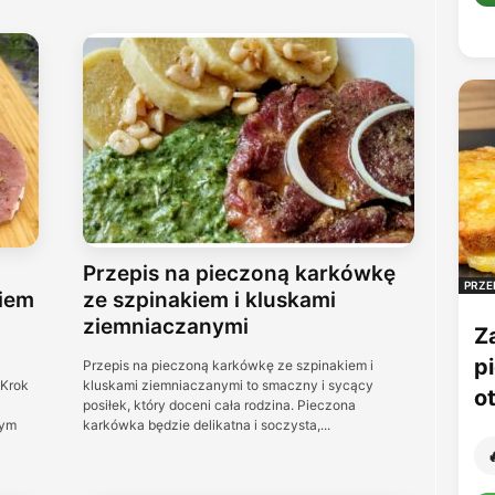
Przepis na pieczoną karkówkę
PRZE
iem
ze szpinakiem i kluskami
ziemniaczanymi
Z
p
Przepis na pieczoną karkówkę ze szpinakiem i
 Krok
kluskami ziemniaczanymi to smaczny i sycący
o
posiłek, który doceni cała rodzina. Pieczona
nym
karkówka będzie delikatna i soczysta,...
