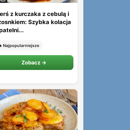
PISY
erś z kurczaka z cebulą i
zosnkiem: Szybka kolacja
patelni...
 Najpopularniejsze
Zobacz →