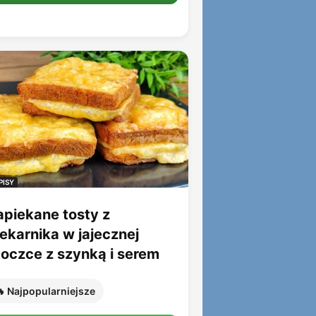
PISY
apiekane tosty z
iekarnika w jajecznej
toczce z szynką i serem
 Najpopularniejsze