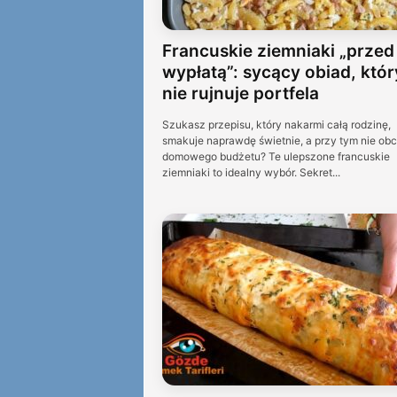
Francuskie ziemniaki „przed
wypłatą”: sycący obiad, któr
nie rujnuje portfela
Szukasz przepisu, który nakarmi całą rodzinę,
smakuje naprawdę świetnie, a przy tym nie obc
domowego budżetu? Te ulepszone francuskie
ziemniaki to idealny wybór. Sekret...