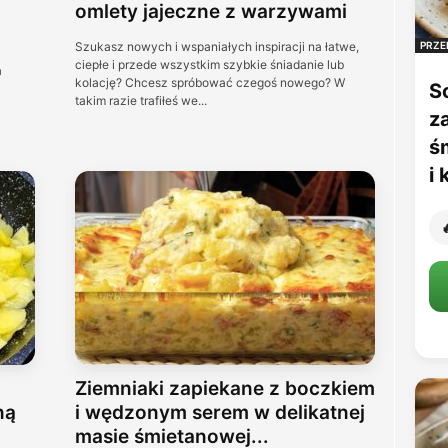
omlety jajeczne z warzywami
Szukasz nowych i wspaniałych inspiracji na łatwe,
PRZE
ciepłe i przede wszystkim szybkie śniadanie lub
a
kolację? Chcesz spróbować czegoś nowego? W
S
takim razie trafiłeś we...
z
ś
i

Ziemniaki zapiekane z boczkiem
ną
i wędzonym serem w delikatnej
masie śmietanowej...