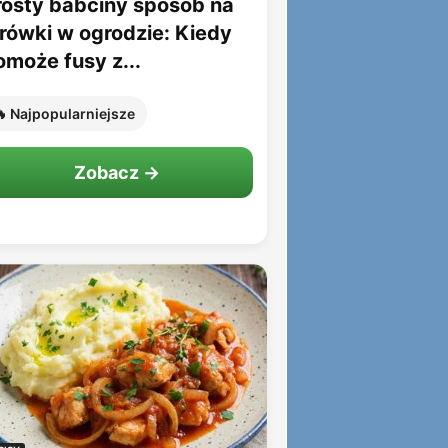
rosty babciny sposób na
rówki w ogrodzie: Kiedy
omoże fusy z...
 Najpopularniejsze
Zobacz →