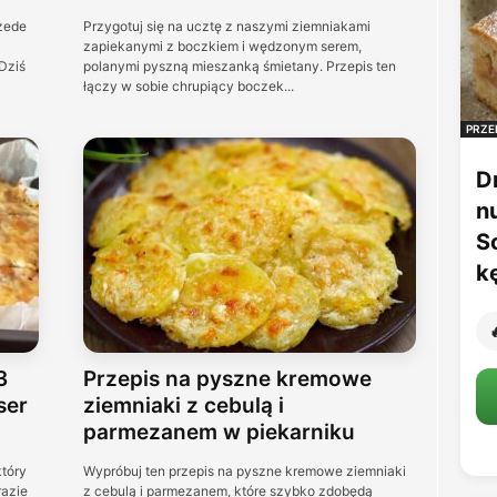
rzede
Przygotuj się na ucztę z naszymi ziemniakami
zapiekanymi z boczkiem i wędzonym serem,
Dziś
polanymi pyszną mieszanką śmietany. Przepis ten
łączy w sobie chrupiący boczek...
PRZE
D
n
S
k

3
Przepis na pyszne kremowe
ser
ziemniaki z cebulą i
parmezanem w piekarniku
tóry
Wypróbuj ten przepis na pyszne kremowe ziemniaki
razie
z cebulą i parmezanem, które szybko zdobędą