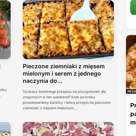
z
Pieczone ziemniaki z mięsem
mielonym i serem z jednego
naczynia do...
roku
Szukasz świetnego przepisu na poczęstunek dla
PRZE
.
znajomych w ten weekend? Krok po kroku
przedstawiamy świetny i łatwy przepis na pieczone
P
ziemniaki z mięsem mielonym...
p
mu