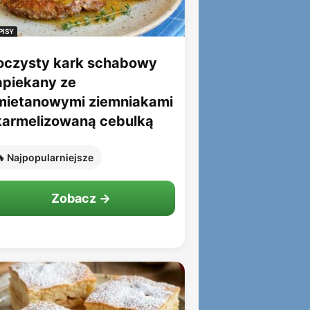
PISY
oczysty kark schabowy
apiekany ze
mietanowymi ziemniakami
 karmelizowaną cebulką
 Najpopularniejsze
Zobacz →