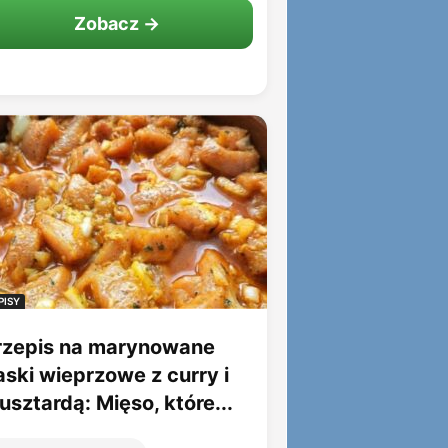
Zobacz →
PISY
rzepis na marynowane
aski wieprzowe z curry i
sztardą: Mięso, które...