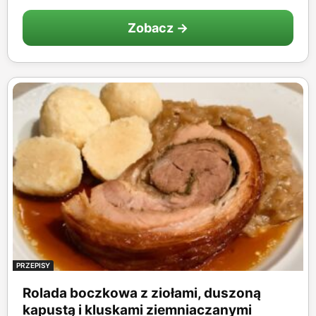
Zobacz →
PRZEPISY
Rolada boczkowa z ziołami, duszoną
kapustą i kluskami ziemniaczanymi