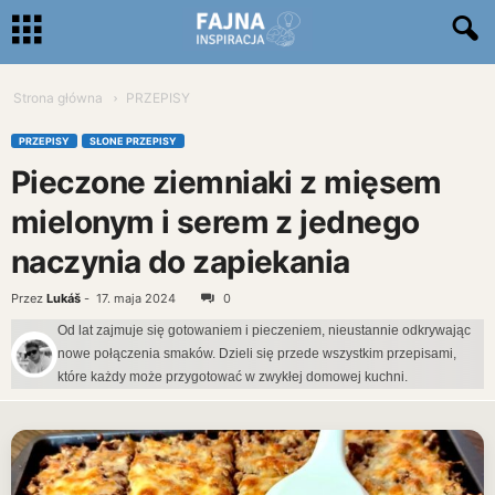
Strona główna
PRZEPISY
PRZEPISY
SŁONE PRZEPISY
Pieczone ziemniaki z mięsem
mielonym i serem z jednego
naczynia do zapiekania
Przez
Lukáš
-
17. maja 2024
0
Od lat zajmuje się gotowaniem i pieczeniem, nieustannie odkrywając
nowe połączenia smaków. Dzieli się przede wszystkim przepisami,
które każdy może przygotować w zwykłej domowej kuchni.