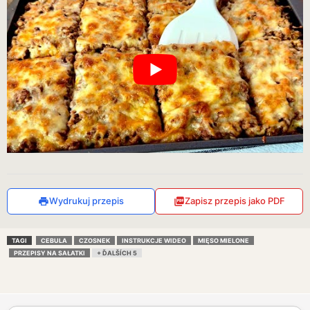
Wydrukuj przepis
Zapisz przepis jako PDF
TAGI
CEBULA
CZOSNEK
INSTRUKCJE WIDEO
MIĘSO MIELONE
PRZEPISY NA SAŁATKI
+ ĎALŠÍCH 5