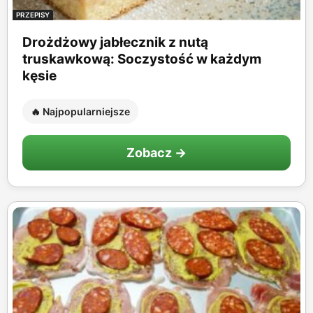
PRZEPISY
Drożdżowy jabłecznik z nutą
truskawkową: Soczystość w każdym
kęsie
🔥 Najpopularniejsze
Zobacz →