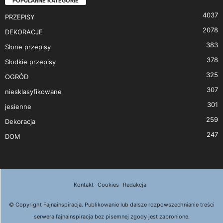
POPULARNE KATEGORIE
4037
PRZEPISY
2078
DEKORACJE
383
Słone przepisy
378
Słodkie przepisy
325
OGRÓD
307
niesklasyfikowane
301
jesienne
259
Dekoracja
247
DOM
Kontakt
Cookies
Redakcja
© Copyright Fajnainspiracja. Publikowanie lub dalsze rozpowszechnianie treści
serwera fajnainspiracja bez pisemnej zgody jest zabronione.