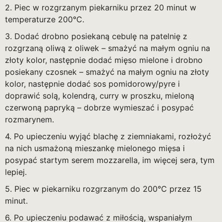
2. Piec w rozgrzanym piekarniku przez 20 minut w
temperaturze 200°C.
3. Dodać drobno posiekaną cebulę na patelnię z
rozgrzaną oliwą z oliwek – smażyć na małym ogniu na
złoty kolor, następnie dodać mięso mielone i drobno
posiekany czosnek – smażyć na małym ogniu na złoty
kolor, następnie dodać sos pomidorowy/pyre i
doprawić solą, kolendrą, curry w proszku, mieloną
czerwoną papryką – dobrze wymieszać i posypać
rozmarynem.
4. Po upieczeniu wyjąć blachę z ziemniakami, rozłożyć
na nich usmażoną mieszankę mielonego mięsa i
posypać startym serem mozzarella, im więcej sera, tym
lepiej.
5. Piec w piekarniku rozgrzanym do 200°C przez 15
minut.
6. Po upieczeniu podawać z miłością, wspaniałym