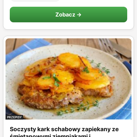
Zobacz →
PRZEPISY
Soczysty kark schabowy zapiekany ze
śmietanowymi ziemniakami i