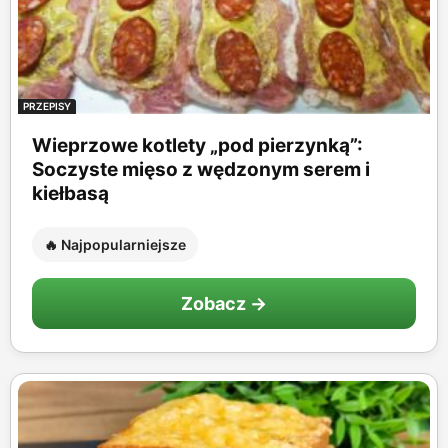
PRZEPISY
Wieprzowe kotlety „pod pierzynką”:
Soczyste mięso z wędzonym serem i
kiełbasą
🔥 Najpopularniejsze
Zobacz →