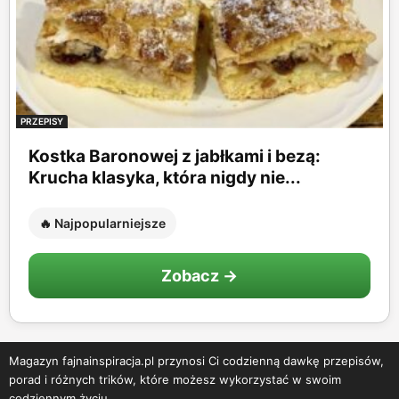
PRZEPISY
Kostka Baronowej z jabłkami i bezą:
Krucha klasyka, która nigdy nie...
🔥 Najpopularniejsze
Zobacz →
Magazyn fajnainspiracja.pl przynosi Ci codzienną dawkę przepisów,
porad i różnych trików, które możesz wykorzystać w swoim
codziennym życiu.