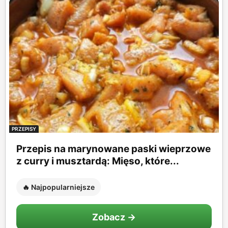
PRZEPISY
Przepis na marynowane paski wieprzowe
z curry i musztardą: Mięso, które...
🔥 Najpopularniejsze
Zobacz →