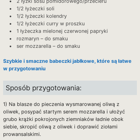
2 łyżki sosu pomidorowego/przecieru
1/2 łyżeczki soli
1/2 łyżeczki kolendry
1/2 łyżeczki curry w proszku
1 łyżeczka mielonej czerwonej papryki
rozmaryn – do smaku
ser mozzarella – do smaku
Szybkie i smaczne babeczki jabłkowe, które są łatwe
w przygotowaniu
Sposób przygotowania:
1) Na blasze do pieczenia wysmarowanej oliwą z
oliwek, posypać startym serem mozzarella i ułożyć
grubo krążki pokrojonych ziemniaków ładnie obok
siebie, skropić oliwą z oliwek i doprawić ziołami
prowansalskimi.