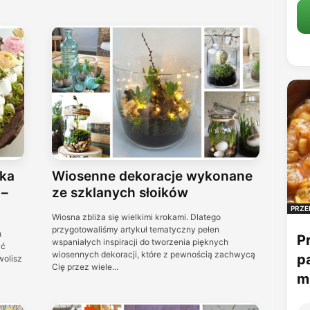
łka
Wiosenne dekoracje wykonane
 –
ze szklanych słoików
PRZE
Wiosna zbliża się wielkimi krokami. Dlatego
przygotowaliśmy artykuł tematyczny pełen
h
P
wspaniałych inspiracji do tworzenia pięknych
ać
wiosennych dekoracji, które z pewnością zachwycą
p
wolisz
Cię przez wiele...
mu