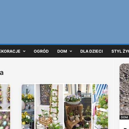
EKORACJE
OGRÓD
DOM
DLA DZIECI
STYL ŻY
na
DOM