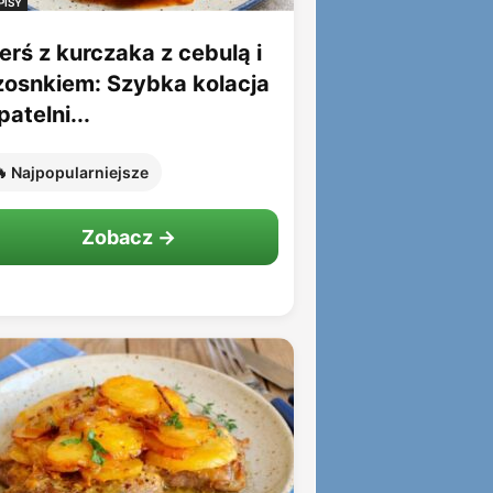
PISY
erś z kurczaka z cebulą i
zosnkiem: Szybka kolacja
patelni...
 Najpopularniejsze
Zobacz →