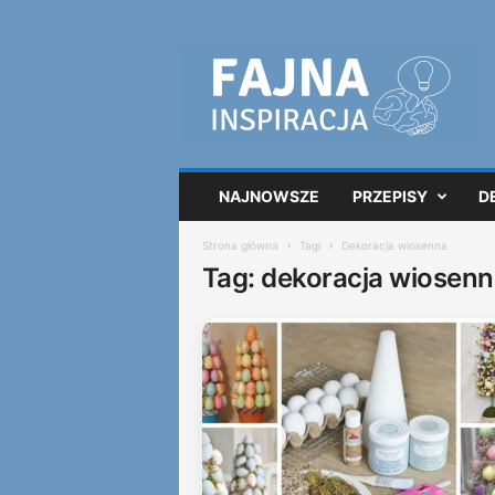
F
a
j
n
a
i
n
NAJNOWSZE
PRZEPISY
D
s
p
Strona główna
Tagi
Dekoracja wiosenna
i
Tag: dekoracja wiosen
r
a
c
j
a