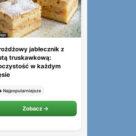
PISY
rożdżowy jabłecznik z
utą truskawkową:
oczystość w każdym
ęsie
 Najpopularniejsze
Zobacz →