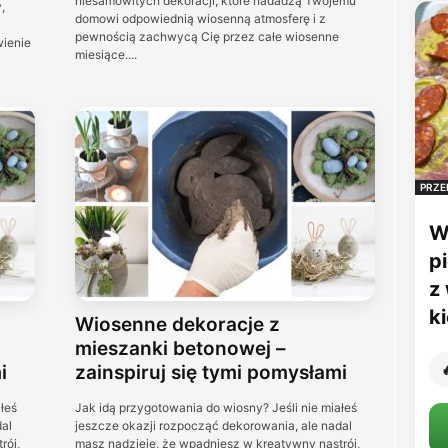
niesamowitych dekoracji, które nadadzą Twojemu
,
domowi odpowiednią wiosenną atmosferę i z
pewnością zachwycą Cię przez całe wiosenne
wienie
miesiące....
PRZE
W
p
z
k
Wiosenne dekoracje z
mieszanki betonowej –
i
zainspiruj się tymi pomysłami

łeś
Jak idą przygotowania do wiosny? Jeśli nie miałeś
al
jeszcze okazji rozpocząć dekorowania, ale nadal
rój,
masz nadzieję, że wpadniesz w kreatywny nastrój,