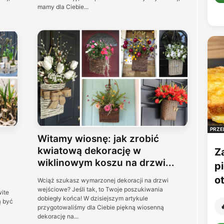
mamy dla Ciebie...
PRZE
Witamy wiosnę: jak zrobić
kwiatową dekorację w
Z
wiklinowym koszu na drzwi...
p
o
Wciąż szukasz wymarzonej dekoracji na drzwi
wejściowe? Jeśli tak, to Twoje poszukiwania
wite
dobiegły końca! W dzisiejszym artykule
ą być

przygotowaliśmy dla Ciebie piękną wiosenną
dekorację na...