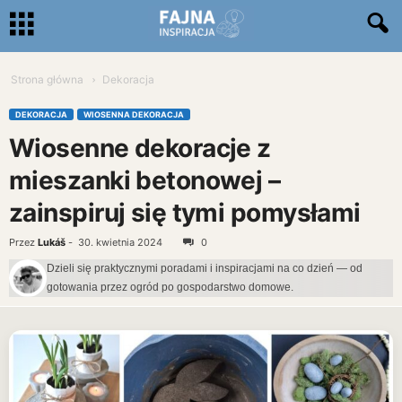
Strona główna
Dekoracja
DEKORACJA
WIOSENNA DEKORACJA
Wiosenne dekoracje z
mieszanki betonowej –
zainspiruj się tymi pomysłami
Przez
Lukáš
-
30. kwietnia 2024
0
Dzieli się praktycznymi poradami i inspiracjami na co dzień — od
gotowania przez ogród po gospodarstwo domowe.