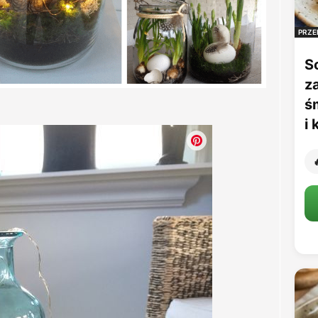
PRZE
S
z
ś
i
