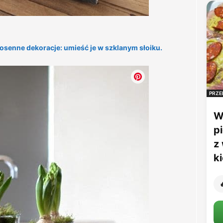
iosenne dekoracje: umieść je w szklanym słoiku.
PRZE
W
p
z
k
