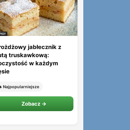
PISY
rożdżowy jabłecznik z
utą truskawkową:
oczystość w każdym
ęsie
 Najpopularniejsze
Zobacz →