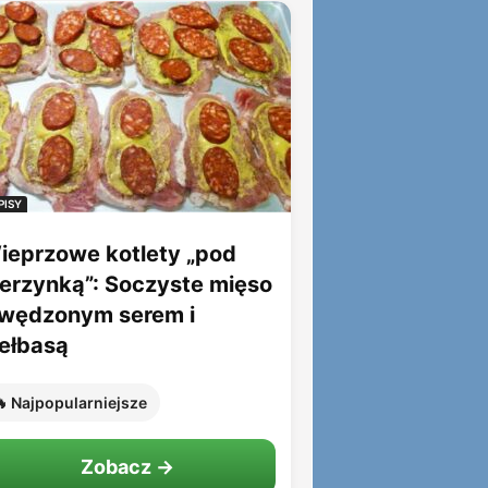
PISY
ieprzowe kotlety „pod
ierzynką”: Soczyste mięso
 wędzonym serem i
iełbasą
 Najpopularniejsze
Zobacz →