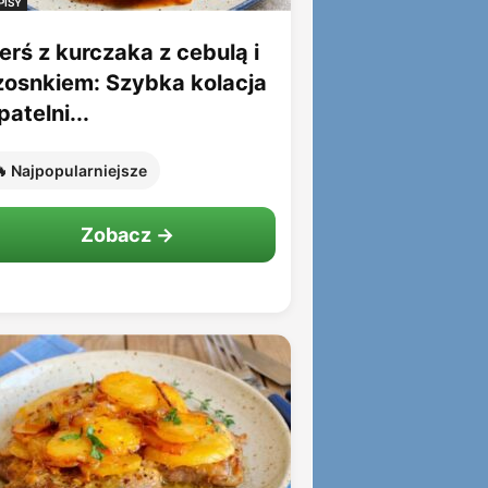
PISY
erś z kurczaka z cebulą i
zosnkiem: Szybka kolacja
patelni...
 Najpopularniejsze
Zobacz →