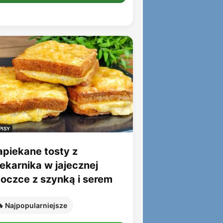
PISY
apiekane tosty z
iekarnika w jajecznej
toczce z szynką i serem
 Najpopularniejsze