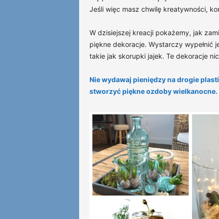
Jeśli więc masz chwilę kreatywności, koni
W dzisiejszej kreacji pokażemy, jak zami
piękne dekoracje. Wystarczy wypełnić je
takie jak skorupki jajek. Te dekoracje ni
Nie wydawaj pieniędzy na drogie plast
stworzyć piękne ozdoby wielkanocne.