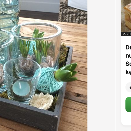
PRZE
D
n
S
k
