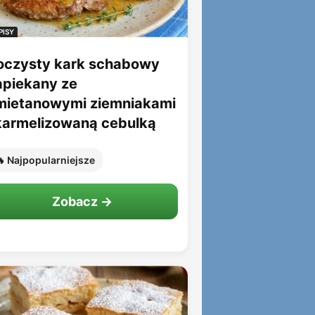
PISY
oczysty kark schabowy
apiekany ze
mietanowymi ziemniakami
 karmelizowaną cebulką
 Najpopularniejsze
Zobacz →