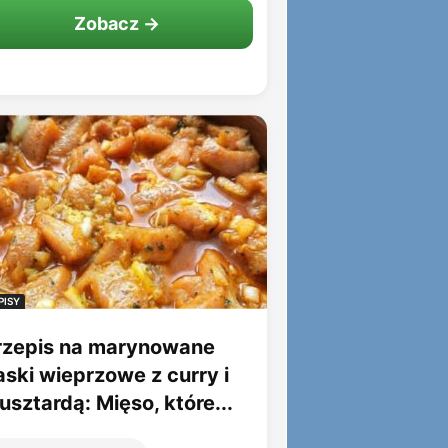
Zobacz →
PISY
rzepis na marynowane
aski wieprzowe z curry i
sztardą: Mięso, które...