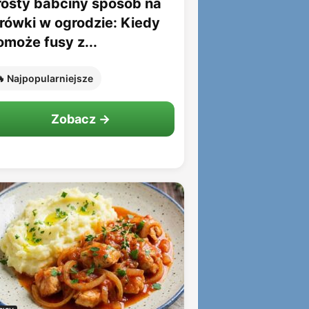
rosty babciny sposób na
rówki w ogrodzie: Kiedy
omoże fusy z...
 Najpopularniejsze
Zobacz →