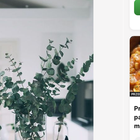
PRZE
P
p
mu