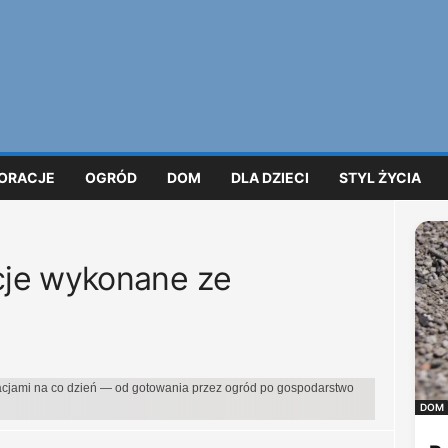
ORACJE
OGRÓD
DOM
DLA DZIECI
STYL ŻYCIA
je wykonane ze
iracjami na co dzień — od gotowania przez ogród po gospodarstwo
DOM