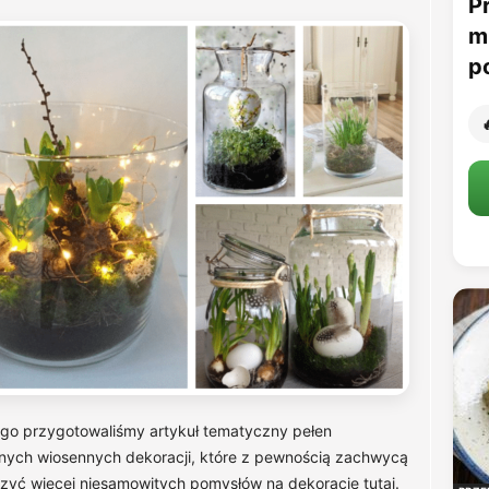
P
m
p

tego przygotowaliśmy artykuł tematyczny pełen
ęknych wiosennych dekoracji, które z pewnością zachwycą
zyć więcej niesamowitych pomysłów na dekoracje tutaj.