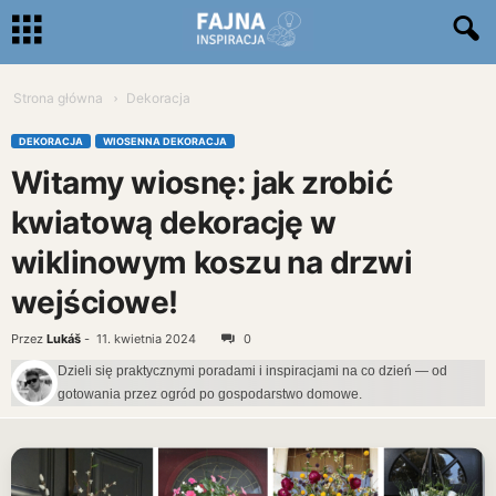
Strona główna
Dekoracja
DEKORACJA
WIOSENNA DEKORACJA
Witamy wiosnę: jak zrobić
kwiatową dekorację w
wiklinowym koszu na drzwi
wejściowe!
Przez
Lukáš
-
11. kwietnia 2024
0
Dzieli się praktycznymi poradami i inspiracjami na co dzień — od
gotowania przez ogród po gospodarstwo domowe.