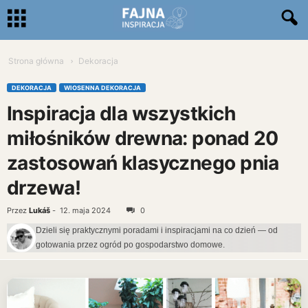
Strona główna
Dekoracja
DEKORACJA
WIOSENNA DEKORACJA
Inspiracja dla wszystkich
miłośników drewna: ponad 20
zastosowań klasycznego pnia
drzewa!
Przez
Lukáš
-
12. maja 2024
0
Dzieli się praktycznymi poradami i inspiracjami na co dzień — od
gotowania przez ogród po gospodarstwo domowe.