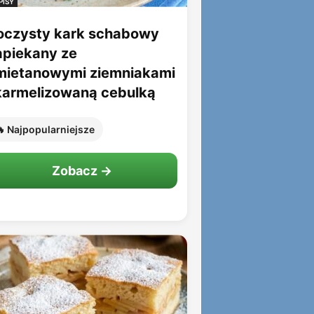
PISY
oczysty kark schabowy
apiekany ze
mietanowymi ziemniakami
 karmelizowaną cebulką
 Najpopularniejsze
Zobacz →