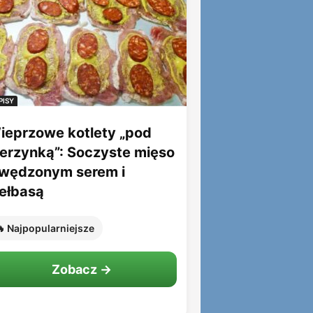
PISY
ieprzowe kotlety „pod
ierzynką”: Soczyste mięso
 wędzonym serem i
iełbasą
 Najpopularniejsze
Zobacz →