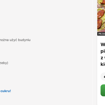
PRZE
można użyć budyniu
W
p
z
rzeby)
k

 cukru!