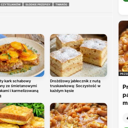
D CZYTELNIKÓW
SŁODKIE PRZEPISY
TWARÓG
PRZE
ty kark schabowy
Drożdżowy jabłecznik z nutą
any ze śmietanowymi
truskawkową: Soczystość w
P
akami i karmelizowaną
każdym kęsie
p
ą
mu
