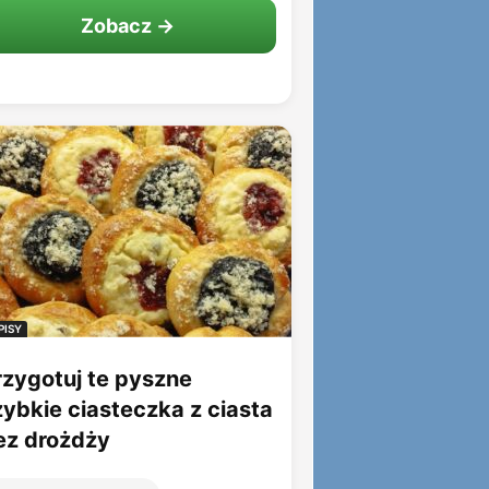
Zobacz →
PISY
rzygotuj te pyszne
zybkie ciasteczka z ciasta
ez drożdży