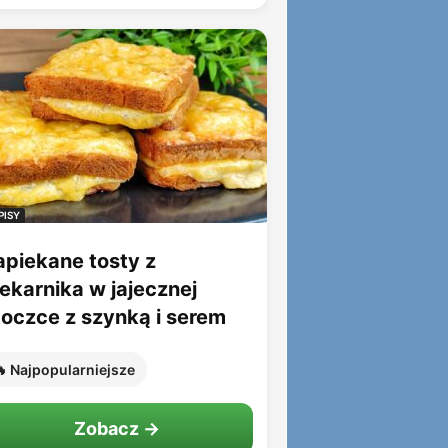
PISY
apiekane tosty z
iekarnika w jajecznej
toczce z szynką i serem
 Najpopularniejsze
Zobacz →