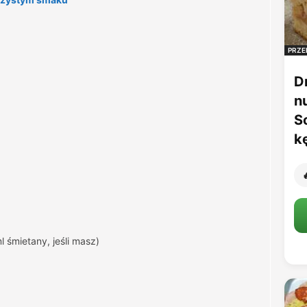
PRZE
D
n
S
k

 śmietany, jeśli masz)