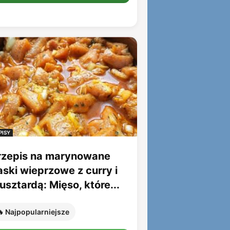
PISY
rzepis na marynowane
aski wieprzowe z curry i
sztardą: Mięso, które...
 Najpopularniejsze