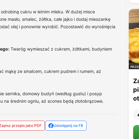
odrobiną cukru w letnim mleku. W dużej misce
one masło, smalec, żółtka, całe jajko i dodaj mieszankę
odać olej i ponownie wyrobić. Pozostawić do wyrośnięcia
ego:
Twaróg wymieszać z cukrem, żółtkami, budyniem
PRZE
ć mąkę ze smalcem, cukrem pudrem i rumem, aż
Z
p
nie sernika, domowy budyń (według gustu) i posyp
o
u na średnim ogniu, aż scones będą złotobrązowe.

Zapisz przepis jako PDF
Udostępnij na FB