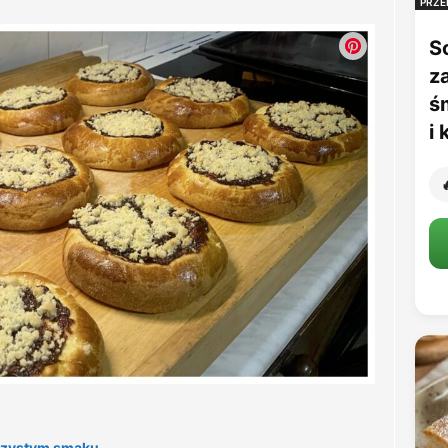
PRZE
S
z
ś
i

uszystym smaku