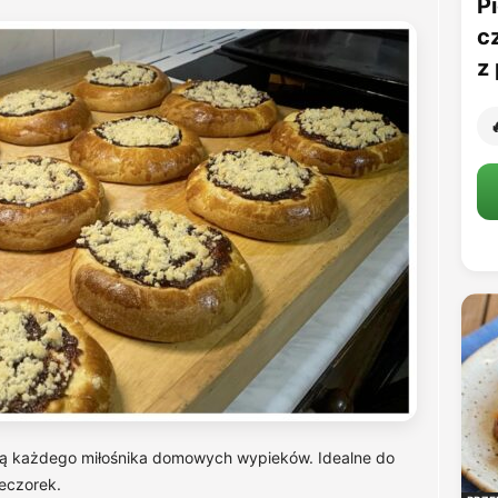
Pi
c
z 

ą każdego miłośnika domowych wypieków. Idealne do
ieczorek.