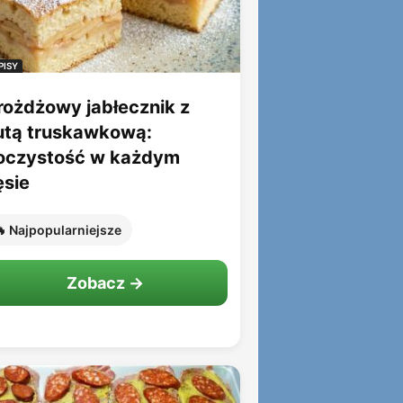
PISY
rożdżowy jabłecznik z
utą truskawkową:
oczystość w każdym
ęsie
 Najpopularniejsze
Zobacz →