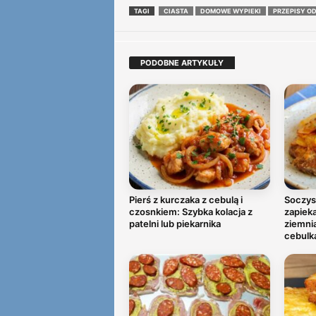
TAGI
CIASTA
DOMOWE WYPIEKI
PRZEPISY O
PODOBNE ARTYKUŁY
Pierś z kurczaka z cebulą i
Soczys
czosnkiem: Szybka kolacja z
zapiek
patelni lub piekarnika
ziemni
cebulk