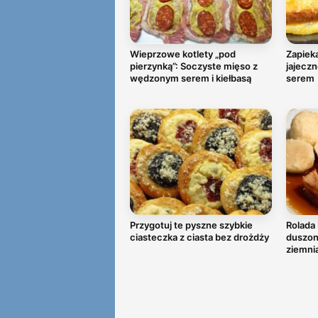
Wieprzowe kotlety „pod
Zapieka
pierzynką”: Soczyste mięso z
jajeczn
wędzonym serem i kiełbasą
serem
Przygotuj te pyszne szybkie
Rolada 
ciasteczka z ciasta bez drożdży
duszoną
ziemni