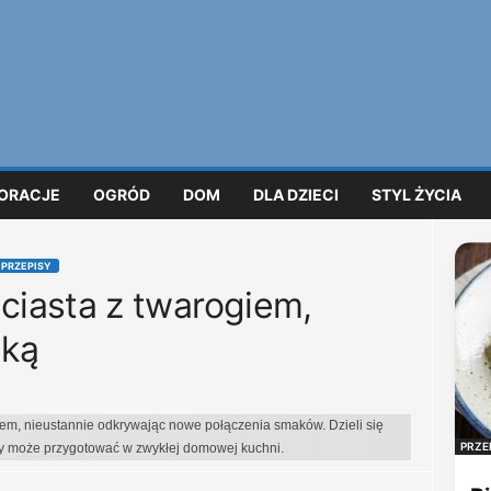
ORACJE
OGRÓD
DOM
DLA DZIECI
STYL ŻYCIA
 PRZEPISY
iasta z twarogiem,
nką
iem, nieustannie odkrywając nowe połączenia smaków. Dzieli się
PRZE
dy może przygotować w zwykłej domowej kuchni.