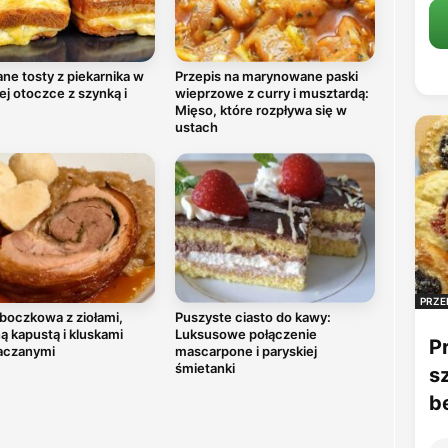
ne tosty z piekarnika w
Przepis na marynowane paski
ej otoczce z szynką i
wieprzowe z curry i musztardą:
Mięso, które rozpływa się w
ustach
PRZE
boczkowa z ziołami,
Puszyste ciasto do kawy:
 kapustą i kluskami
Luksusowe połączenie
P
aczanymi
mascarpone i paryskiej
śmietanki
s
b