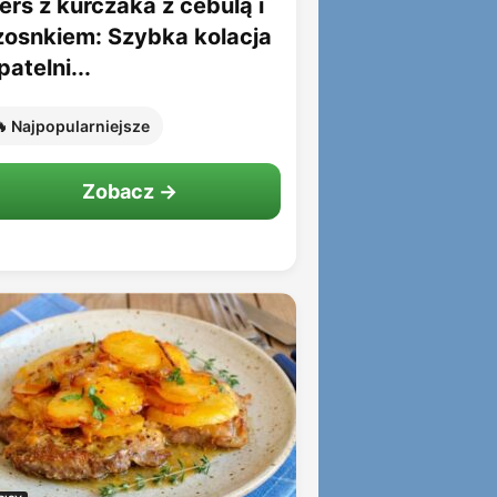
erś z kurczaka z cebulą i
zosnkiem: Szybka kolacja
patelni...
 Najpopularniejsze
Zobacz →