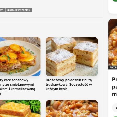
MY
SŁODKIE PRZEPISY
PRZE
P
ty kark schabowy
Drożdżowy jabłecznik z nutą
any ze śmietanowymi
truskawkową: Soczystość w
p
akami i karmelizowaną
każdym kęsie
mu
ą
