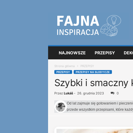
F
a
j
n
a
i
n
NAJNOWSZE
PRZEPISY
DEK
s
p
Strona główna
PRZEPISY
i
PRZEPISY
PRZEPISY NA SŁODYCZE
r
Szybki i smaczny
a
c
j
Przez
Lukáš
-
26. grudnia 2023
0
a
Od lat zajmuje się gotowaniem i pieczen
przede wszystkim przepisami, które każ