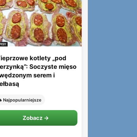
PISY
ieprzowe kotlety „pod
ierzynką”: Soczyste mięso
 wędzonym serem i
iełbasą
 Najpopularniejsze
Zobacz →