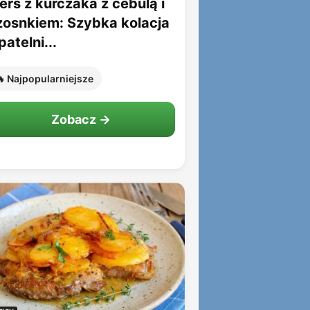
erś z kurczaka z cebulą i
zosnkiem: Szybka kolacja
patelni...
 Najpopularniejsze
Zobacz →