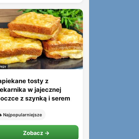
PISY
apiekane tosty z
iekarnika w jajecznej
toczce z szynką i serem
 Najpopularniejsze
Zobacz →