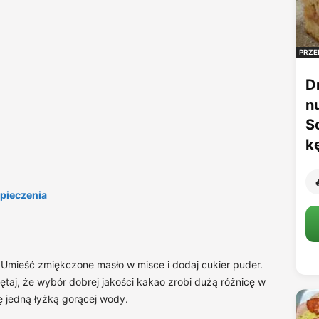
PRZE
D
n
S
k

 pieczenia
Umieść zmiękczone masło w misce i dodaj cukier puder.
taj, że wybór dobrej jakości kakao zrobi dużą różnicę w
ę jedną łyżką gorącej wody.