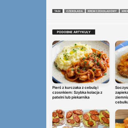
TAGI
CZEKOLADA
KREM CZEKOLADOWY
KRE
PODOBNE ARTYKUŁY
Pierś z kurczaka z cebulą i
Soczys
czosnkiem: Szybka kolacja z
zapiek
patelni lub piekarnika
ziemni
cebulk