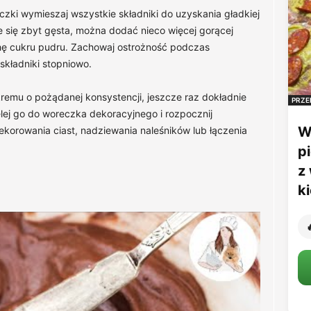
ki wymieszaj wszystkie składniki do uzyskania gładkiej
je się zbyt gęsta, można dodać nieco więcej gorącej
ochę cukru pudru. Zachowaj ostrożność podczas
składniki stopniowo.
remu o pożądanej konsystencji, jeszcze raz dokładnie
PRZE
lej go do woreczka dekoracyjnego i rozpocznij
W
ekorowania ciast, nadziewania naleśników lub łączenia
p
z
k
