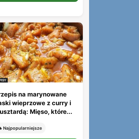
PISY
rzepis na marynowane
aski wieprzowe z curry i
sztardą: Mięso, które...
 Najpopularniejsze