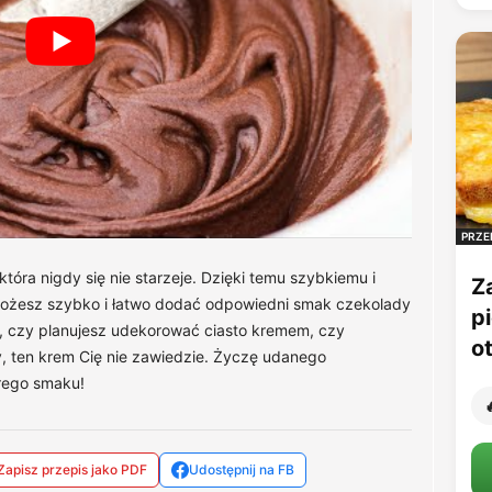
PRZE
tóra nigdy się nie starzeje. Dzięki temu szybkiemu i
Z
esz szybko i łatwo dodać odpowiedni smak czekolady
p
, czy planujesz udekorować ciasto kremem, czy
o
, ten krem Cię nie zawiedzie. Życzę udanego
rego smaku!

Zapisz przepis jako PDF
Udostępnij na FB