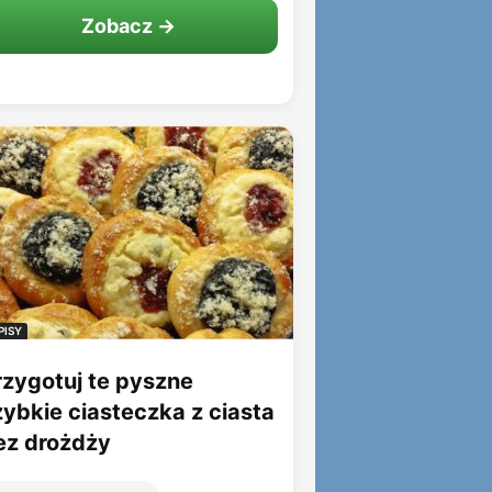
Zobacz →
PISY
rzygotuj te pyszne
zybkie ciasteczka z ciasta
ez drożdży