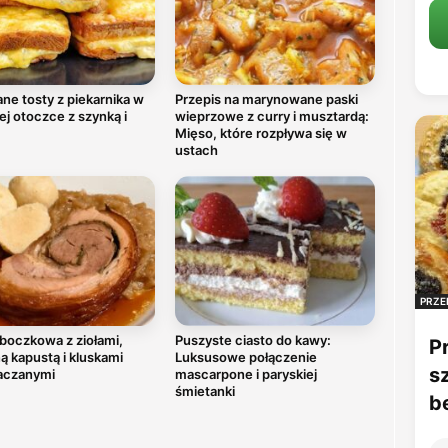
ne tosty z piekarnika w
Przepis na marynowane paski
ej otoczce z szynką i
wieprzowe z curry i musztardą:
Mięso, które rozpływa się w
ustach
PRZE
boczkowa z ziołami,
Puszyste ciasto do kawy:
P
 kapustą i kluskami
Luksusowe połączenie
s
aczanymi
mascarpone i paryskiej
śmietanki
b