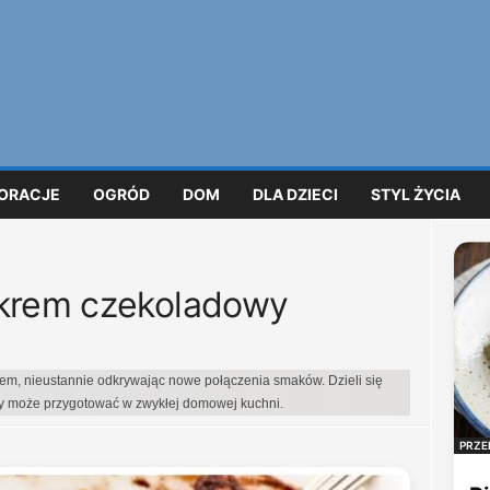
ORACJE
OGRÓD
DOM
DLA DZIECI
STYL ŻYCIA
 krem czekoladowy
iem, nieustannie odkrywając nowe połączenia smaków. Dzieli się
dy może przygotować w zwykłej domowej kuchni.
PRZE