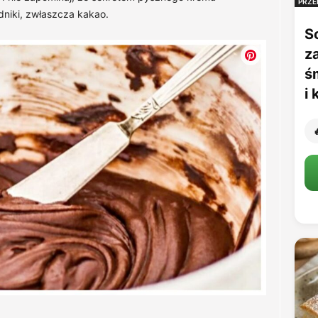
PRZE
dniki, zwłaszcza kakao.
S
z
ś
i
