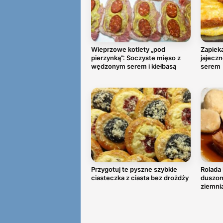
Wieprzowe kotlety „pod
Zapieka
pierzynką”: Soczyste mięso z
jajeczn
wędzonym serem i kiełbasą
serem
Przygotuj te pyszne szybkie
Rolada 
ciasteczka z ciasta bez drożdży
duszoną
ziemni