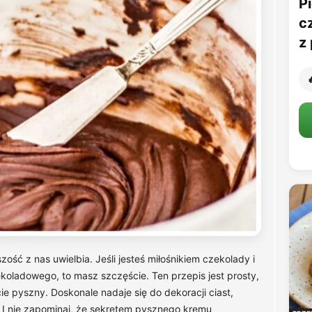
Pi
c
z 

ość z nas uwielbia. Jeśli jesteś miłośnikiem czekolady i
oladowego, to masz szczęście. Ten przepis jest prosty,
ie pyszny. Doskonale nadaje się do dekoracji ciast,
. I nie zapominaj, że sekretem pysznego kremu