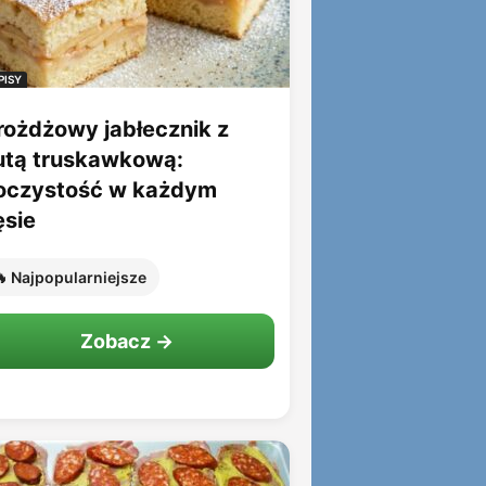
PISY
rożdżowy jabłecznik z
utą truskawkową:
oczystość w każdym
ęsie
 Najpopularniejsze
Zobacz →