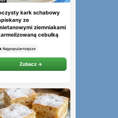
PISY
oczysty kark schabowy
apiekany ze
mietanowymi ziemniakami
 karmelizowaną cebulką
 Najpopularniejsze
Zobacz →