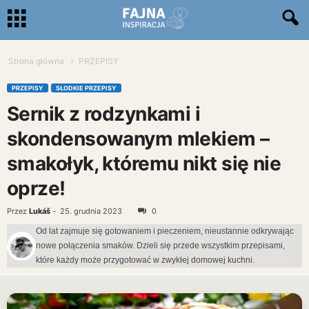
Strona główna
PRZEPISY
PRZEPISY
SŁODKIE PRZEPISY
Sernik z rodzynkami i
skondensowanym mlekiem –
smakołyk, któremu nikt się nie
oprze!
Przez
Lukáš
-
25. grudnia 2023
0
Od lat zajmuje się gotowaniem i pieczeniem, nieustannie odkrywając
nowe połączenia smaków. Dzieli się przede wszystkim przepisami,
które każdy może przygotować w zwykłej domowej kuchni.