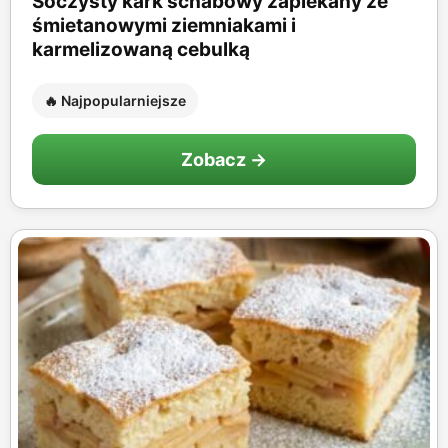
Soczysty kark schabowy zapiekany ze
śmietanowymi ziemniakami i
karmelizowaną cebulką
🔥 Najpopularniejsze
Zobacz →