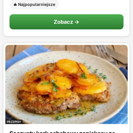
🔥 Najpopularniejsze
Zobacz →
PRZEPISY