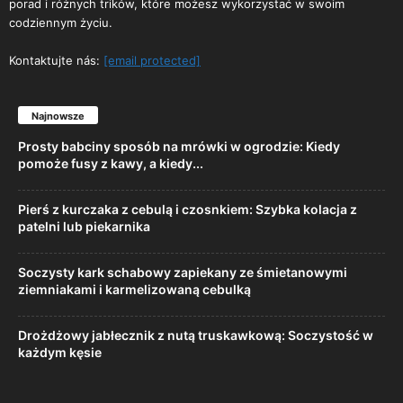
porad i różnych trików, które możesz wykorzystać w swoim
codziennym życiu.
Kontaktujte nás:
[email protected]
Najnowsze
Prosty babciny sposób na mrówki w ogrodzie: Kiedy
pomoże fusy z kawy, a kiedy...
Pierś z kurczaka z cebulą i czosnkiem: Szybka kolacja z
patelni lub piekarnika
Soczysty kark schabowy zapiekany ze śmietanowymi
ziemniakami i karmelizowaną cebulką
Drożdżowy jabłecznik z nutą truskawkową: Soczystość w
każdym kęsie