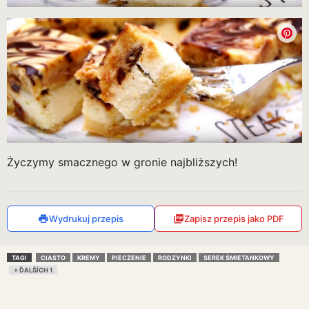
Życzymy smacznego w gronie najbliższych!
Wydrukuj przepis
Zapisz przepis jako PDF
TAGI
CIASTO
KREMY
PIECZENIE
RODZYNKI
SEREK ŚMIETANKOWY
+ ĎALŠÍCH 1