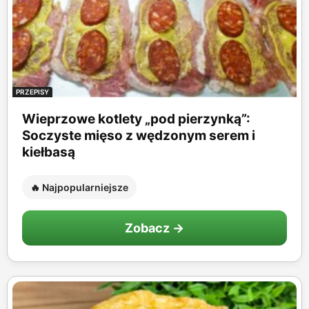
PRZEPISY
Wieprzowe kotlety „pod pierzynką”:
Soczyste mięso z wędzonym serem i
kiełbasą
🔥 Najpopularniejsze
Zobacz →