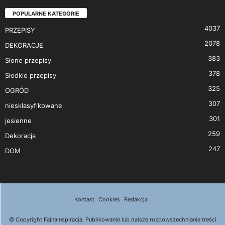
POPULARNE KATEGORIE
4037
PRZEPISY
2078
DEKORACJE
383
Słone przepisy
378
Słodkie przepisy
325
OGRÓD
307
niesklasyfikowane
301
jesienne
259
Dekoracja
247
DOM
Kontakt
Cookies
Redakcja
© Copyright Fajnainspiracja. Publikowanie lub dalsze rozpowszechnianie treści