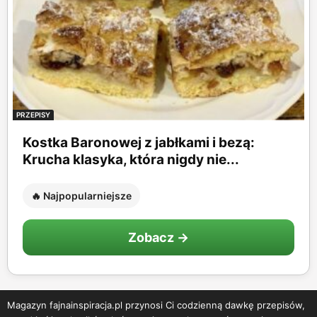
PRZEPISY
Kostka Baronowej z jabłkami i bezą:
Krucha klasyka, która nigdy nie...
🔥 Najpopularniejsze
Zobacz →
Magazyn fajnainspiracja.pl przynosi Ci codzienną dawkę przepisów,