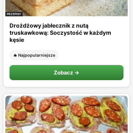
PRZEPISY
Drożdżowy jabłecznik z nutą
truskawkową: Soczystość w każdym
kęsie
🔥 Najpopularniejsze
Zobacz →