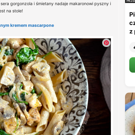
PRZE
sera gorgonzola i śmietany nadaje makaronowi pyszny i
st na stole!
Pi
c
ysznym kremem mascarpone
z 
