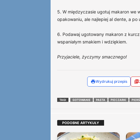
5. W międzyczasie ugotuj makaron we wr
opakowaniu, ale najlepiej al dente, a p
6. Podawaj ugotowany makaron z kurcza
wspaniałym smakiem i wdziękiem.
Przyjaciele, życzymy smacznego!
Wydrukuj przepis
TAGI
GOTOWANIE
PASTA
PIECZARKI
PIER
PODOBNE ARTYKUŁY