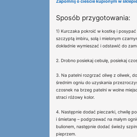
Zapomnij o cieście kupionym w sklepie
Sposób przygotowania:
1) Kurczaka pokroić w kostkę i posypać 
szczyptą imbiru, solą i mielonym czarny
dokładnie wymieszać i odstawić do zam
2. Drobno posiekaj cebulę, posiekaj czo
3. Na patelni rozgrzać oliwę z oliwek, 
średnim ogniu do uzyskania przezroczy
czosnek na brzeg patelni w wolne miej
straci różowy kolor.
4. Następnie dodać pieczarki, chwilę p
i śmietanę – podgrzewać na małym ogniu, 
bulionem, następnie dodać świeży szpin
pieprzem.