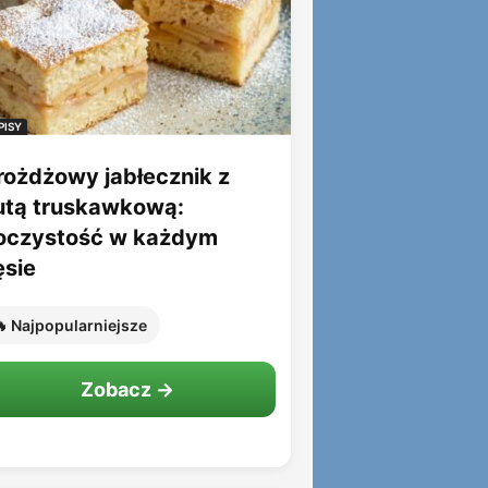
PISY
rożdżowy jabłecznik z
utą truskawkową:
oczystość w każdym
ęsie
 Najpopularniejsze
Zobacz →