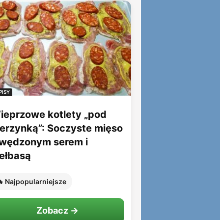
PISY
ieprzowe kotlety „pod
ierzynką”: Soczyste mięso
 wędzonym serem i
iełbasą
 Najpopularniejsze
Zobacz →