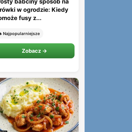
rosty babciny sposób na
rówki w ogrodzie: Kiedy
omoże fusy z...
 Najpopularniejsze
Zobacz →