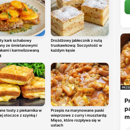
ty kark schabowy
Drożdżowy jabłecznik z nutą
any ze śmietanowymi
truskawkową: Soczystość w
akami i karmelizowaną
każdym kęsie
ą
PRZE
P
p
ne tosty z piekarnika w
Przepis na marynowane paski
ej otoczce z szynką i
wieprzowe z curry i musztardą:
mu
Mięso, które rozpływa się w
ustach