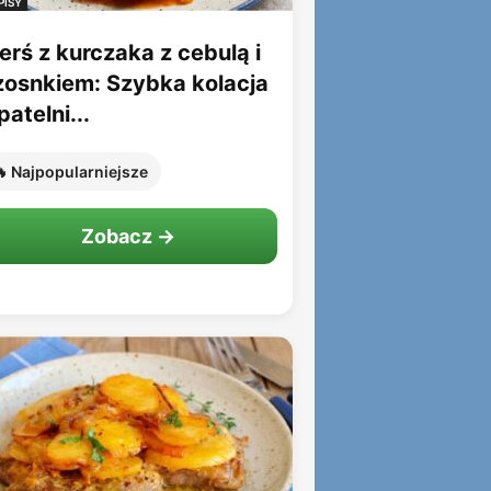
PISY
erś z kurczaka z cebulą i
zosnkiem: Szybka kolacja
patelni...
 Najpopularniejsze
Zobacz →