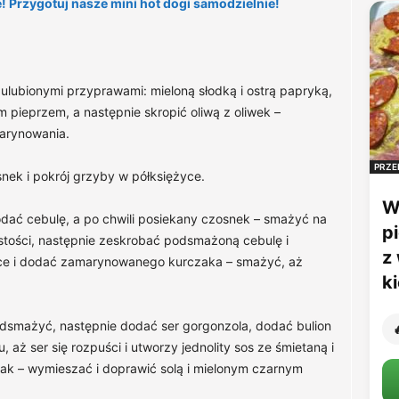
! Przygotuj nasze mini hot dogi samodzielnie!
ulubionymi przyprawami: mieloną słodką i ostrą papryką,
m pieprzem, a następnie skropić oliwą z oliwek –
arynowania.
PRZE
snek i pokrój grzyby w półksiężyce.
W
dodać cebulę, a po chwili posiekany czosnek – smażyć na
p
stości, następnie zeskrobać podsmażoną cebulę i
z
sce i dodać zamarynowanego kurczaka – smażyć, aż
k
odsmażyć, następnie dodać ser gorgonzola, dodać bulion

aż ser się rozpuści i utworzy jednolity sos ze śmietaną i
ak – wymieszać i doprawić solą i mielonym czarnym