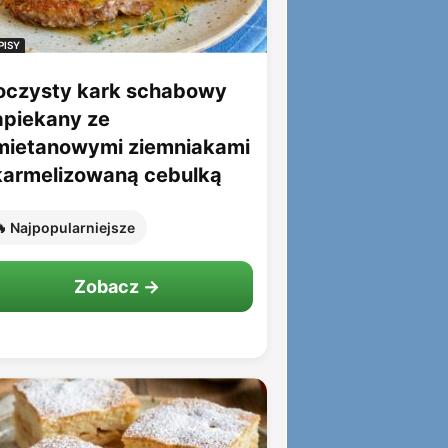
PISY
oczysty kark schabowy
apiekany ze
mietanowymi ziemniakami
 karmelizowaną cebulką
 Najpopularniejsze
Zobacz →