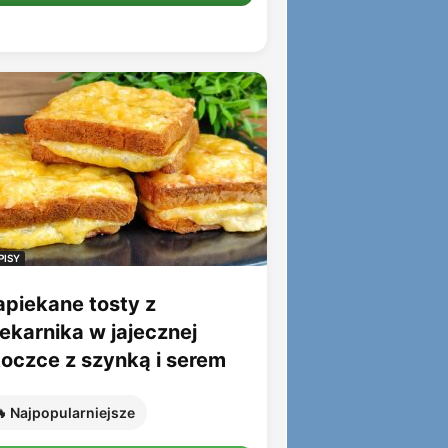
PISY
apiekane tosty z
iekarnika w jajecznej
toczce z szynką i serem
 Najpopularniejsze