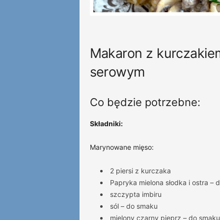
Makaron z kurczakiem
serowym
Co będzie potrzebne:
Składniki:
Marynowane mięso:
2 piersi z kurczaka
Papryka mielona słodka i ostra –
szczypta imbiru
sól – do smaku
mielony czarny pieprz – do smaku