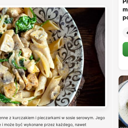
P
m
p

enne z kurczakiem i pieczarkami w sosie serowym. Jego
twe i może być wykonane przez każdego, nawet