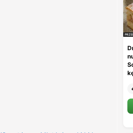
PRZE
D
n
S
k
