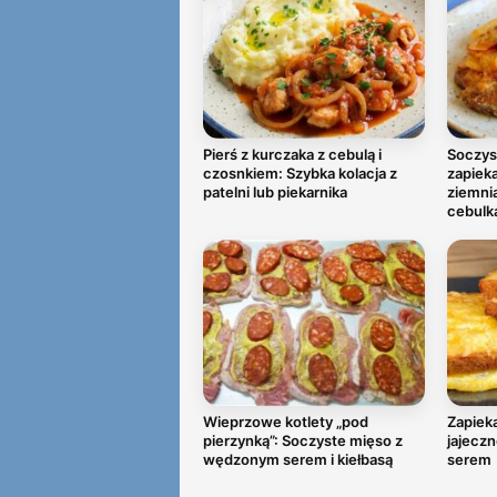
Pierś z kurczaka z cebulą i
Soczys
czosnkiem: Szybka kolacja z
zapiek
patelni lub piekarnika
ziemni
cebulk
Wieprzowe kotlety „pod
Zapieka
pierzynką”: Soczyste mięso z
jajeczn
wędzonym serem i kiełbasą
serem