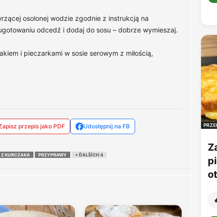
zącej osolonej wodzie zgodnie z instrukcją na
o ugotowaniu odcedź i dodaj do sosu – dobrze wymieszaj.
kiem i pieczarkami w sosie serowym z miłością,
PRZE
Zapisz przepis jako PDF
Udostępnij na FB
Z
Ś Z KURCZAKA
PRZYPRAWY
+ ĎALŠÍCH 4
p
o
