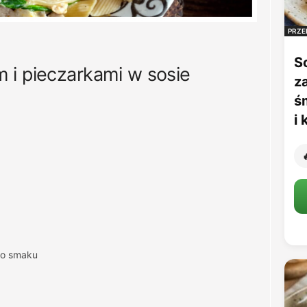
PRZE
S
 i pieczarkami w sosie
z
ś
i

 do smaku