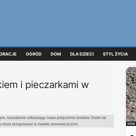
ORACJE
OGRÓD
DOM
DLA DZIECI
STYL ŻYCIA
iem i pieczarkami w
iem, nieustannie odkrywając nowe połączenia smaków. Dzieli się
DOM
dy może przygotować w zwykłej domowej kuchni.