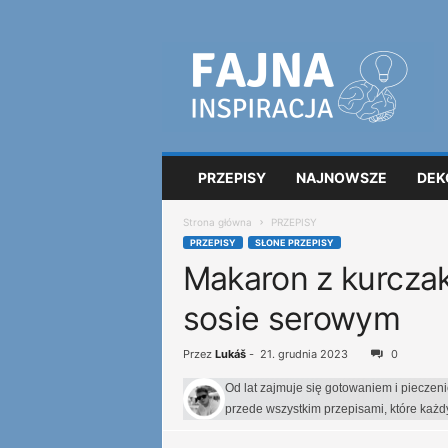
F
a
j
n
a
i
n
PRZEPISY
NAJNOWSZE
DEK
s
p
Strona główna
PRZEPISY
i
PRZEPISY
SŁONE PRZEPISY
r
Makaron z kurczak
a
c
sosie serowym
j
a
Przez
Lukáš
-
21. grudnia 2023
0
Od lat zajmuje się gotowaniem i pieczen
przede wszystkim przepisami, które każ