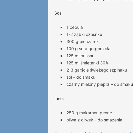
Sos:
1 cebula
1-2 ząbki czosnku
300 g pieczarek
100 g sera gorgonzola
125 ml bulionu
125 ml śmietanki 30%
2-3 garście świeżego szpinaku
sól – do smaku
czarny mielony pieprz – do smaku
Inne:
250 g makaronu penne
oliwa z oliwek – do smażenia