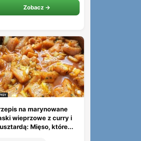
Zobacz →
PISY
rzepis na marynowane
aski wieprzowe z curry i
sztardą: Mięso, które...