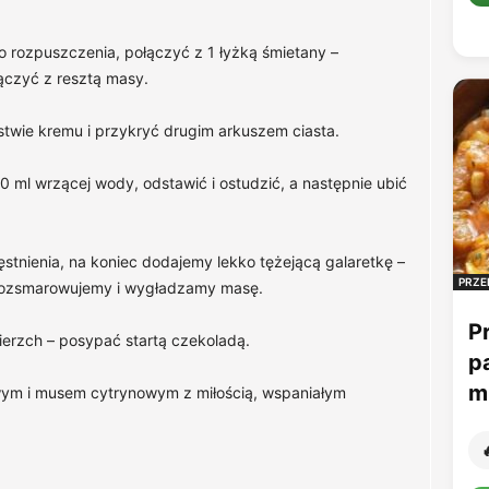
 rozpuszczenia, połączyć z 1 łyżką śmietany –
ączyć z resztą masy.
twie kremu i przykryć drugim arkuszem ciasta.
 ml wrzącej wody, odstawić i ostudzić, a następnie ubić
stnienia, na koniec dodajemy lekko tężejącą galaretkę –
PRZE
 rozsmarowujemy i wygładzamy masę.
P
ierzch – posypać startą czekoladą.
p
mu
wym i musem cytrynowym z miłością, wspaniałym
