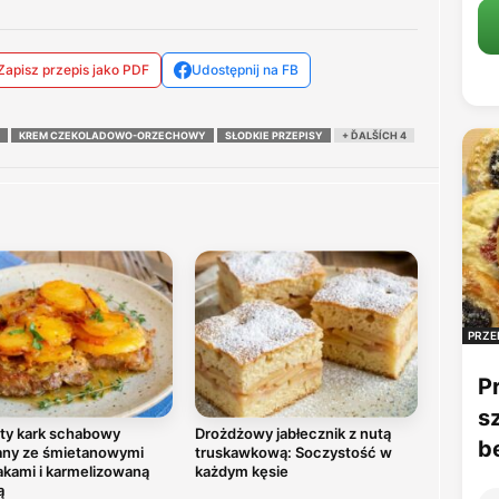
Zapisz przepis jako PDF
Udostępnij na FB
KREM CZEKOLADOWO-ORZECHOWY
SŁODKIE PRZEPISY
+ ĎALŠÍCH 4
PRZE
P
s
ty kark schabowy
Drożdżowy jabłecznik z nutą
b
any ze śmietanowymi
truskawkową: Soczystość w
akami i karmelizowaną
każdym kęsie
ą