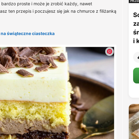
PRZE
bardzo proste i może je zrobić każdy, nawet
z ten przepis i poczujesz się jak na chmurce z filiżanką
S
z
ś
 na świąteczne ciasteczka
i
