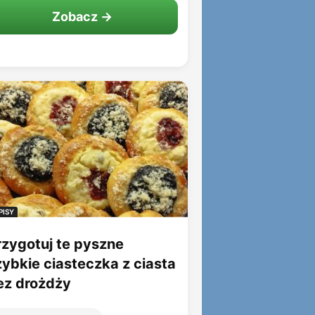
Zobacz →
PISY
rzygotuj te pyszne
zybkie ciasteczka z ciasta
ez drożdży