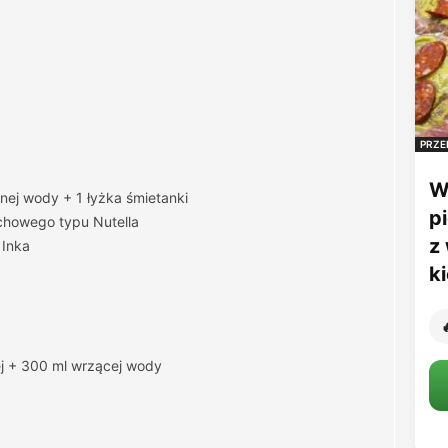
PRZE
W
mnej wody + 1 łyżka śmietanki
p
chowego typu Nutella
z
 Inka
k

ej + 300 ml wrzącej wody