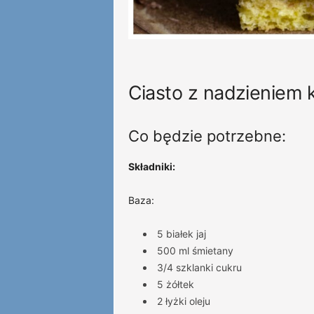
Ciasto z nadzieniem
Co będzie potrzebne:
Składniki:
Baza:
5 białek jaj
500 ml śmietany
3/4 szklanki cukru
5 żółtek
2 łyżki oleju