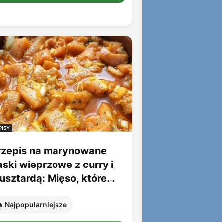
PISY
rzepis na marynowane
aski wieprzowe z curry i
sztardą: Mięso, które...
 Najpopularniejsze