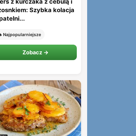
erś z kurczaka z cebulą i
zosnkiem: Szybka kolacja
patelni...
 Najpopularniejsze
Zobacz →