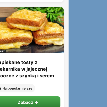
PISY
apiekane tosty z
iekarnika w jajecznej
toczce z szynką i serem
 Najpopularniejsze
Zobacz →