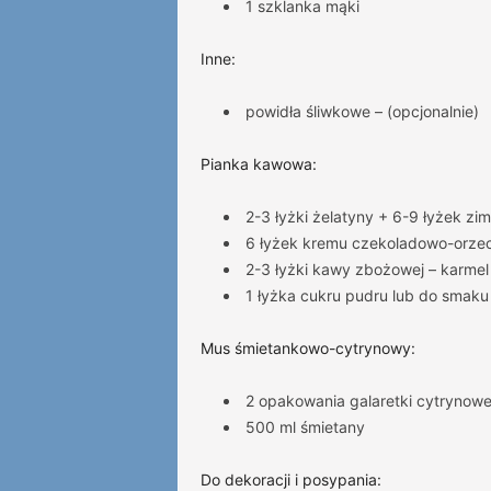
1 szklanka mąki
Inne:
powidła śliwkowe – (opcjonalnie)
Pianka kawowa:
2-3 łyżki żelatyny + 6-9 łyżek zi
6 łyżek kremu czekoladowo-orze
2-3 łyżki kawy zbożowej – karmel
1 łyżka cukru pudru lub do smaku
Mus śmietankowo-cytrynowy:
2 opakowania galaretki cytrynow
500 ml śmietany
Do dekoracji i posypania: