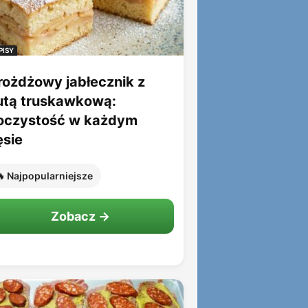
PISY
rożdżowy jabłecznik z
utą truskawkową:
oczystość w każdym
ęsie
 Najpopularniejsze
Zobacz →