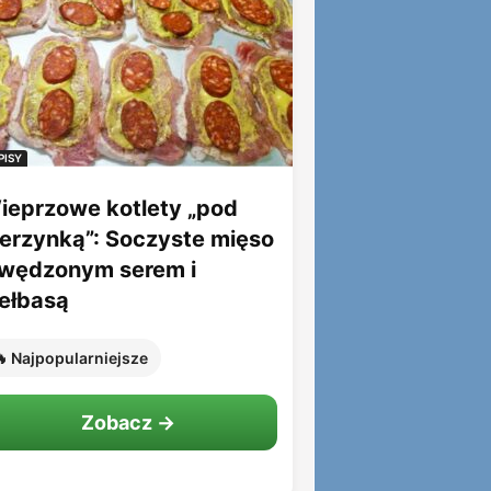
PISY
ieprzowe kotlety „pod
ierzynką”: Soczyste mięso
 wędzonym serem i
iełbasą
 Najpopularniejsze
Zobacz →