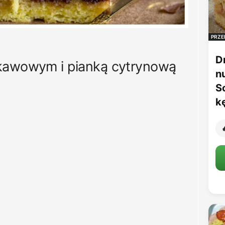
PRZE
D
 kawowym i pianką cytrynową
n
S
k
