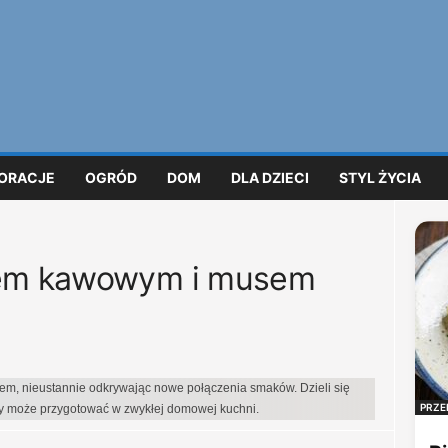
ORACJE
OGRÓD
DOM
DLA DZIECI
STYL ŻYCIA
iem kawowym i musem
iem, nieustannie odkrywając nowe połączenia smaków. Dzieli się
PRZE
dy może przygotować w zwykłej domowej kuchni.