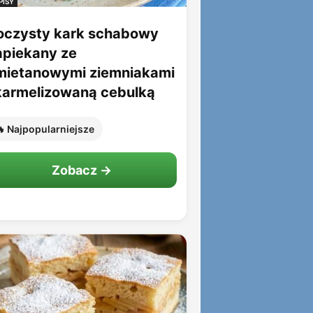
PISY
oczysty kark schabowy
apiekany ze
mietanowymi ziemniakami
 karmelizowaną cebulką
 Najpopularniejsze
Zobacz →