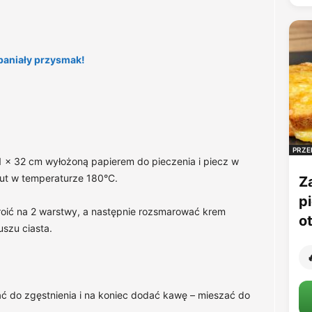
paniały przysmak!
PRZE
21 x 32 cm wyłożoną papierem do pieczenia i piecz w
ut w temperaturze 180°C.
Z
p
kroić na 2 warstwy, a następnie rozsmarować krem
o
szu ciasta.

ć do zgęstnienia i na koniec dodać kawę – mieszać do