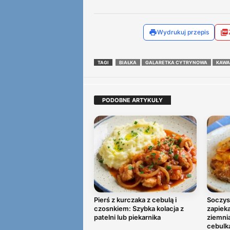
Wydrukuj przepis
TAGI
BIAŁKA
GALARETKA CYTRYNOWA
KAWA
PODOBNE ARTYKUŁY
Pierś z kurczaka z cebulą i
Soczys
czosnkiem: Szybka kolacja z
zapiek
patelni lub piekarnika
ziemni
cebulk