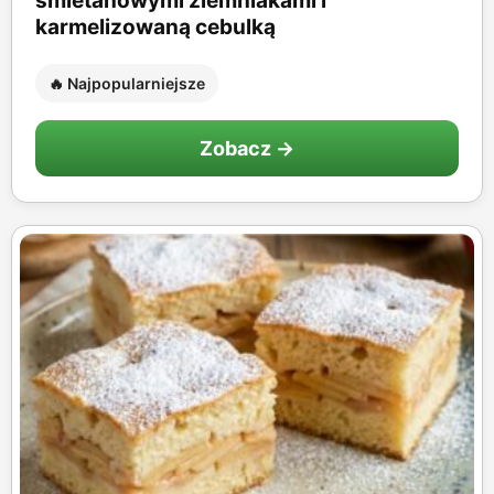
śmietanowymi ziemniakami i
karmelizowaną cebulką
🔥 Najpopularniejsze
Zobacz →