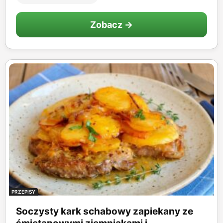
Zobacz →
PRZEPISY
Soczysty kark schabowy zapiekany ze