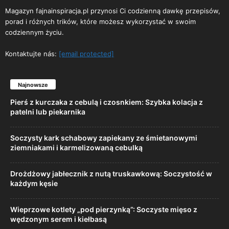
Magazyn fajnainspiracja.pl przynosi Ci codzienną dawkę przepisów,
porad i różnych trików, które możesz wykorzystać w swoim
codziennym życiu.
Kontaktujte nás:
[email protected]
Najnowsze
Pierś z kurczaka z cebulą i czosnkiem: Szybka kolacja z
patelni lub piekarnika
Soczysty kark schabowy zapiekany ze śmietanowymi
ziemniakami i karmelizowaną cebulką
Drożdżowy jabłecznik z nutą truskawkową: Soczystość w
każdym kęsie
Wieprzowe kotlety „pod pierzynką”: Soczyste mięso z
wędzonym serem i kiełbasą