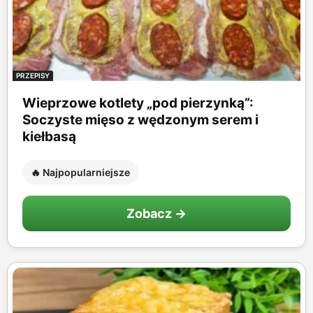
PRZEPISY
Wieprzowe kotlety „pod pierzynką”:
Soczyste mięso z wędzonym serem i
kiełbasą
🔥 Najpopularniejsze
Zobacz →