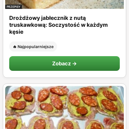
PRZEPISY
Drożdżowy jabłecznik z nutą
truskawkową: Soczystość w każdym
kęsie
🔥 Najpopularniejsze
Zobacz →