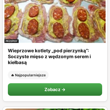
PRZEPISY
Wieprzowe kotlety „pod pierzynką”:
Soczyste mięso z wędzonym serem i
kiełbasą
🔥 Najpopularniejsze
Zobacz →