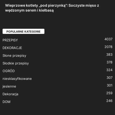
Wieprzowe kotlety „pod pierzynką”: Soczyste mięso z
wędzonym serem i kiełbasą
POPULARNE KATEGORIE
4037
PRZEPISY
2078
DEKORACJE
383
Słone przepisy
378
Słodkie przepisy
324
OGRÓD
307
niesklasyfikowane
301
jesienne
259
Dekoracja
246
DOM