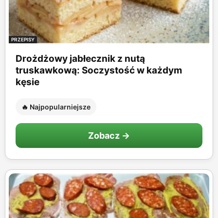
PRZEPISY
Drożdżowy jabłecznik z nutą
truskawkową: Soczystość w każdym
kęsie
🔥 Najpopularniejsze
Zobacz →