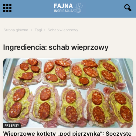
Strona główna
Tagi
Schab wieprzowy
Ingrediencia: schab wieprzowy
PRZEPISY
Wieprzowe kotlety „pod pierzynką”: Soczyste