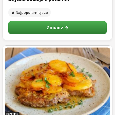
🔥 Najpopularniejsze
Zobacz →
PRZEPISY