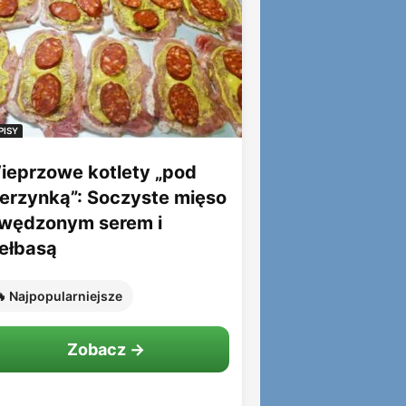
PISY
ieprzowe kotlety „pod
ierzynką”: Soczyste mięso
 wędzonym serem i
iełbasą
 Najpopularniejsze
Zobacz →