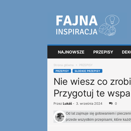
F
a
j
n
a
i
n
NAJNOWSZE
PRZEPISY
DEK
s
p
Strona główna
PRZEPISY
i
PRZEPISY
SŁODKIE PRZEPISY
r
Nie wiesz co zrobi
a
c
Przygotuj te wspan
j
a
Przez
Lukáš
-
3. września 2024
0
Od lat zajmuje się gotowaniem i pieczen
przede wszystkim przepisami, które każ