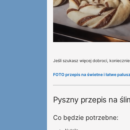
Jeśli szukasz więcej dobroci, konieczn
FOTO przepis na świetne i łatwe palus
Pyszny przepis na ślim
Co będzie potrzebne: