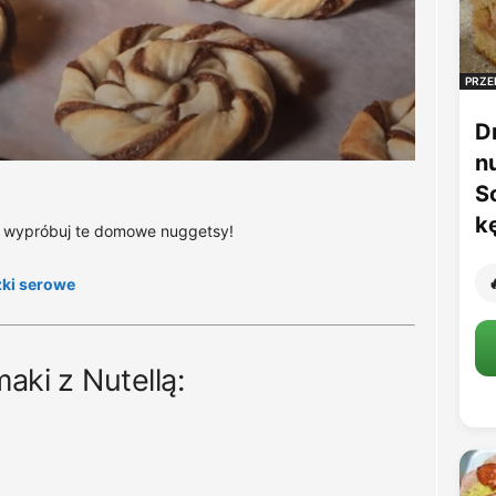
PRZE
D
n
S
k
ie wypróbuj te domowe nuggetsy!

zki serowe
aki z Nutellą: