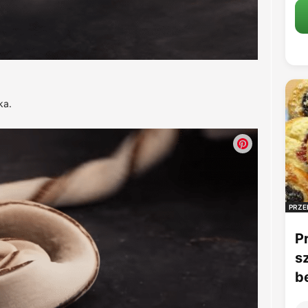
ka.
PRZE
P
s
b