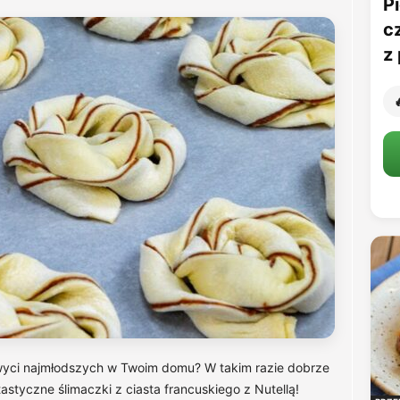
Pi
c
z 

wyci najmłodszych w Twoim domu? W takim razie dobrze
tastyczne ślimaczki z ciasta francuskiego z Nutellą!