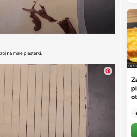
rój na małe plasterki.
PRZE
Z
p
o
