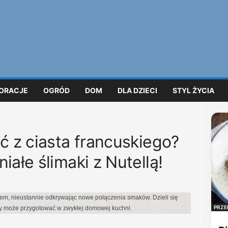
ORACJE
OGRÓD
DOM
DLA DZIECI
STYL ŻYCIA
ć z ciasta francuskiego?
iałe ślimaki z Nutellą!
iem, nieustannie odkrywając nowe połączenia smaków. Dzieli się
PRZE
dy może przygotować w zwykłej domowej kuchni.