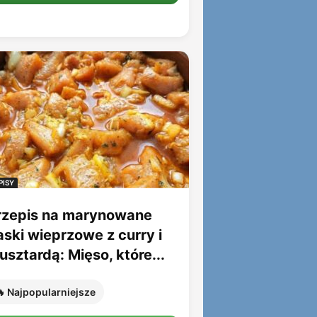
PISY
rzepis na marynowane
aski wieprzowe z curry i
sztardą: Mięso, które...
 Najpopularniejsze