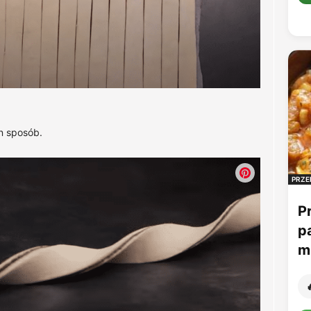
n sposób.
PRZE
P
p
mu
