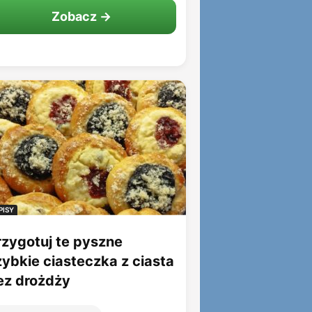
Zobacz →
PISY
rzygotuj te pyszne
zybkie ciasteczka z ciasta
ez drożdży