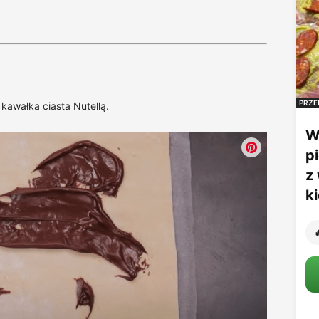
PRZE
kawałka ciasta Nutellą.
W
p
z
k
