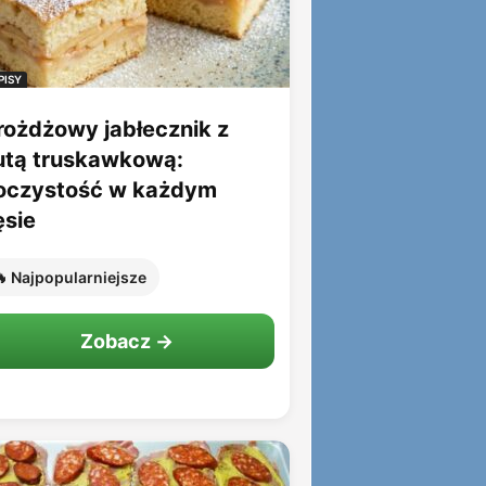
PISY
rożdżowy jabłecznik z
utą truskawkową:
oczystość w każdym
ęsie
 Najpopularniejsze
Zobacz →