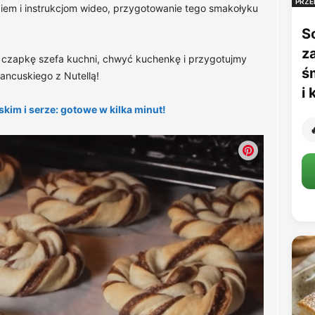
PRZE
iem i instrukcjom wideo, przygotowanie tego smakołyku
S
z
ęc czapkę szefa kuchni, chwyć kuchenkę i przygotujmy
ś
rancuskiego z Nutellą!
i
kim i serze: gotowe w kilka minut!
