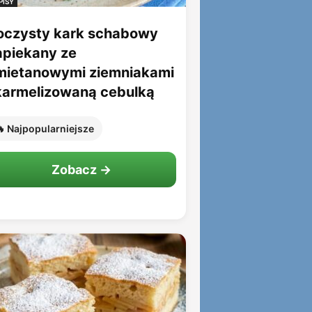
PISY
oczysty kark schabowy
apiekany ze
mietanowymi ziemniakami
 karmelizowaną cebulką
 Najpopularniejsze
Zobacz →