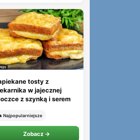
PISY
apiekane tosty z
iekarnika w jajecznej
toczce z szynką i serem
 Najpopularniejsze
Zobacz →