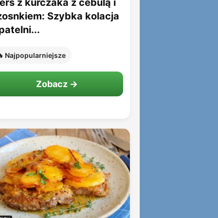
erś z kurczaka z cebulą i
zosnkiem: Szybka kolacja
patelni...
 Najpopularniejsze
Zobacz →