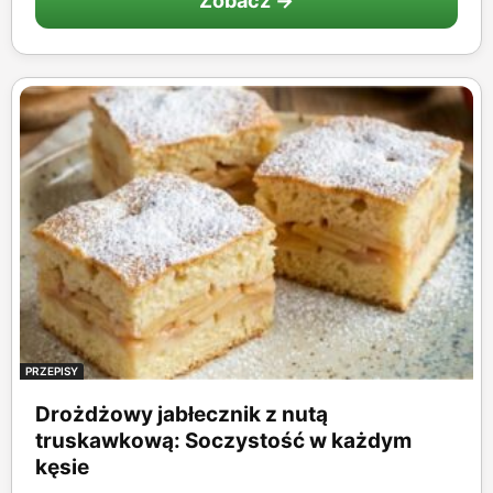
Zobacz →
PRZEPISY
Drożdżowy jabłecznik z nutą
truskawkową: Soczystość w każdym
kęsie