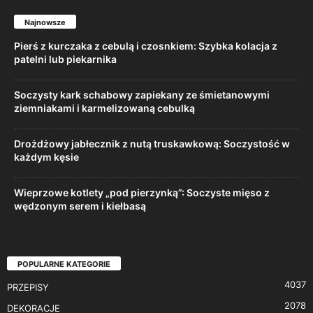
Najnowsze
Pierś z kurczaka z cebulą i czosnkiem: Szybka kolacja z
patelni lub piekarnika
Soczysty kark schabowy zapiekany ze śmietanowymi
ziemniakami i karmelizowaną cebulką
Drożdżowy jabłecznik z nutą truskawkową: Soczystość w
każdym kęsie
Wieprzowe kotlety „pod pierzynką”: Soczyste mięso z
wędzonym serem i kiełbasą
POPULARNE KATEGORIE
4037
PRZEPISY
2078
DEKORACJE