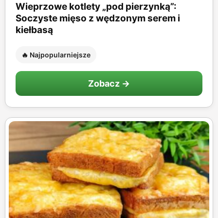
Wieprzowe kotlety „pod pierzynką”:
Soczyste mięso z wędzonym serem i
kiełbasą
🔥 Najpopularniejsze
Zobacz →