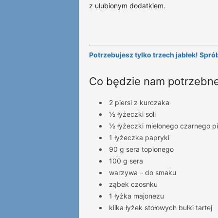
z ulubionym dodatkiem.
Potrzebujesz tylko trzech jabłek! Spr
Co będzie nam potrzebne
2 piersi z kurczaka
½ łyżeczki soli
½ łyżeczki mielonego czarnego p
1 łyżeczka papryki
90 g sera topionego
100 g sera
warzywa – do smaku
ząbek czosnku
1 łyżka majonezu
kilka łyżek stołowych bułki tartej