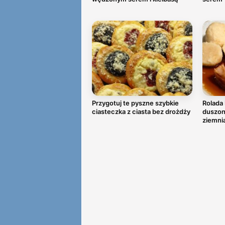
Przygotuj te pyszne szybkie
Rolada 
ciasteczka z ciasta bez drożdży
duszoną
ziemni