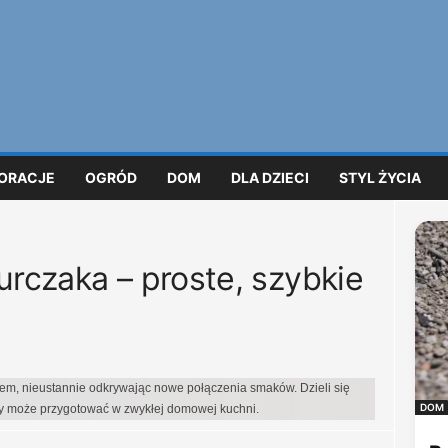
ORACJE
OGRÓD
DOM
DLA DZIECI
STYL ŻYCIA
urczaka – proste, szybkie
iem, nieustannie odkrywając nowe połączenia smaków. Dzieli się
DOM
dy może przygotować w zwykłej domowej kuchni.