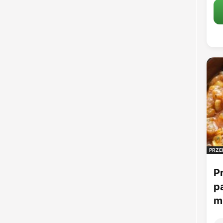
PRZE
P
p
mu