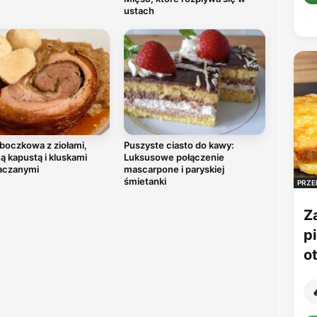
ustach
boczkowa z ziołami,
Puszyste ciasto do kawy:
 kapustą i kluskami
Luksusowe połączenie
aczanymi
mascarpone i paryskiej
śmietanki
PRZE
Z
p
o
