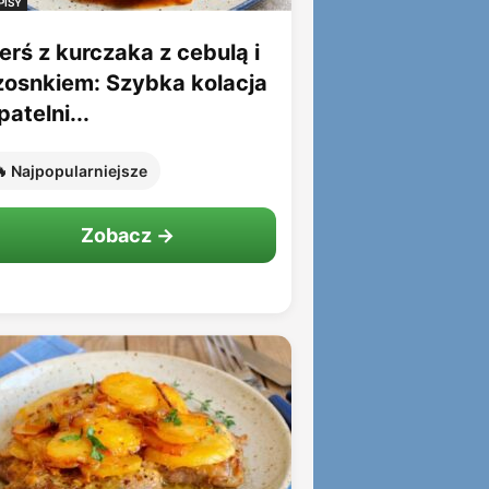
PISY
erś z kurczaka z cebulą i
zosnkiem: Szybka kolacja
patelni...
 Najpopularniejsze
Zobacz →