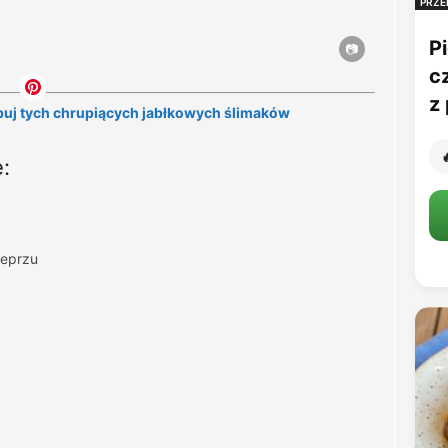
PRZE
Pi
c
z 
óbuj tych chrupiących jabłkowych ślimaków

:
ieprzu