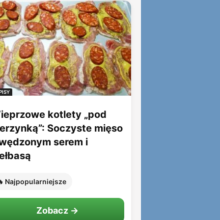
PISY
ieprzowe kotlety „pod
ierzynką”: Soczyste mięso
 wędzonym serem i
iełbasą
 Najpopularniejsze
Zobacz →