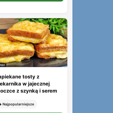
PISY
apiekane tosty z
iekarnika w jajecznej
toczce z szynką i serem
 Najpopularniejsze