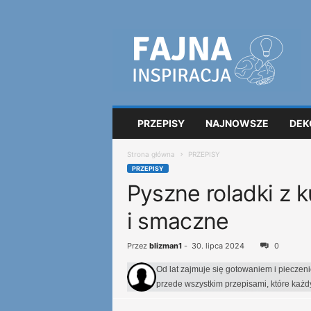
F
a
j
n
a
i
n
PRZEPISY
NAJNOWSZE
DEK
s
p
Strona główna
PRZEPISY
i
PRZEPISY
r
Pyszne roladki z k
a
c
i smaczne
j
a
Przez
blizman1
-
30. lipca 2024
0
Od lat zajmuje się gotowaniem i pieczen
przede wszystkim przepisami, które każ