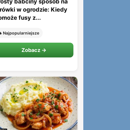
rosty babciny sposób na
rówki w ogrodzie: Kiedy
omoże fusy z...
 Najpopularniejsze
Zobacz →