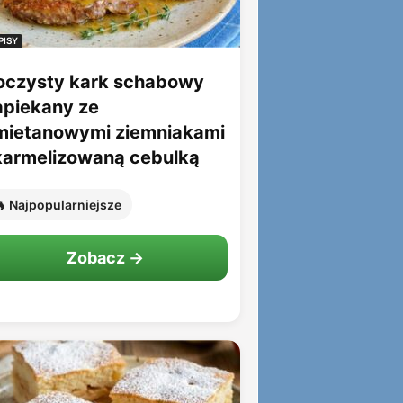
PISY
oczysty kark schabowy
apiekany ze
mietanowymi ziemniakami
 karmelizowaną cebulką
 Najpopularniejsze
Zobacz →