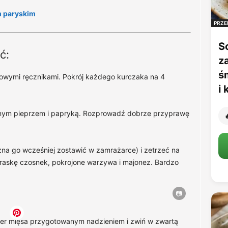
 paryskim
PRZE
S
ć:
z
ś
rowymi ręcznikami. Pokrój każdego kurczaka na 4
i
arnym pieprzem i papryką. Rozprowadź dobrze przyprawę

żna go wcześniej zostawić w zamrażarce) i zetrzeć na
praskę czosnek, pokrojone warzywa i majonez. Bardzo
ster mięsa przygotowanym nadzieniem i zwiń w zwartą