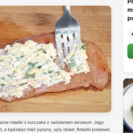
P
m
p

szne roladki z kurczaka z nadzieniem serowym. Jego
ut, a będziesz mieć pyszny, syty obiad. Roladki podawać