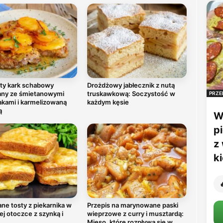
ty kark schabowy
Drożdżowy jabłecznik z nutą
any ze śmietanowymi
truskawkową: Soczystość w
PRZE
akami i karmelizowaną
każdym kęsie
ą
W
p
z
k

ne tosty z piekarnika w
Przepis na marynowane paski
ej otoczce z szynką i
wieprzowe z curry i musztardą:
Mięso, które rozpływa się w