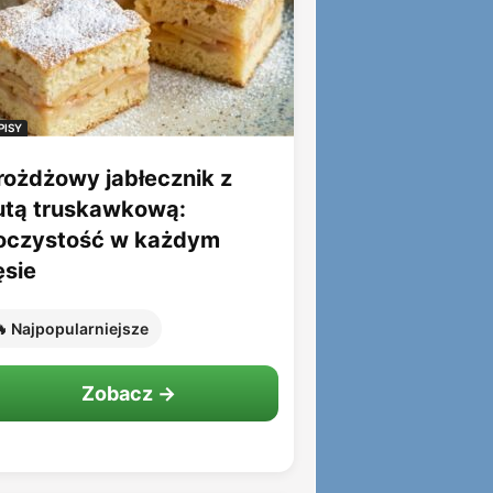
PISY
rożdżowy jabłecznik z
utą truskawkową:
oczystość w każdym
ęsie
 Najpopularniejsze
Zobacz →