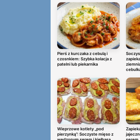
Pierś z kurczaka z cebulą i
Soczys
czosnkiem: Szybka kolacja z
zapiek
patelni lub piekarnika
ziemni
cebulk
Wieprzowe kotlety „pod
Zapieka
pierzynką”: Soczyste mięso z
jajeczn
wędzonym serem i kiełbasą
serem