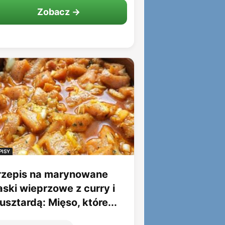
Zobacz →
PISY
rzepis na marynowane
aski wieprzowe z curry i
sztardą: Mięso, które...