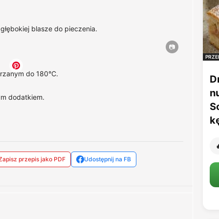
 głębokiej blasze do pieczenia.
PRZE
grzanym do 180°C.
D
n
nym dodatkiem.
S
k

Zapisz przepis jako PDF
Udostępnij na FB