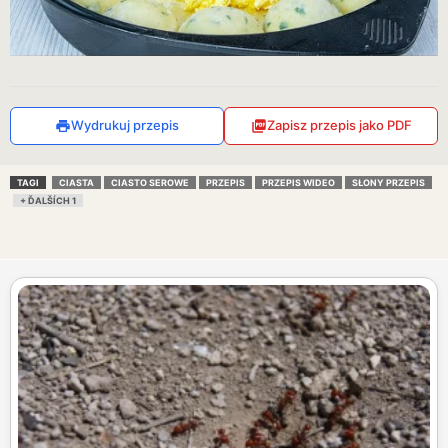
Wydrukuj przepis
Zapisz przepis jako PDF
TAGI
CIASTA
CIASTO SEROWE
PRZEPIS
PRZEPIS WIDEO
SŁONY PRZEPIS
+ ĎALŠÍCH 1