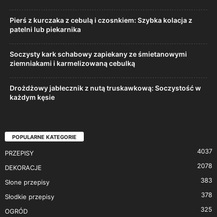
Pierś z kurczaka z cebulą i czosnkiem: Szybka kolacja z
patelni lub piekarnika
Soczysty kark schabowy zapiekany ze śmietanowymi
ziemniakami i karmelizowaną cebulką
Drożdżowy jabłecznik z nutą truskawkową: Soczystość w
każdym kęsie
POPULARNE KATEGORIE
4037
PRZEPISY
2078
DEKORACJE
383
Słone przepisy
378
Słodkie przepisy
325
OGRÓD