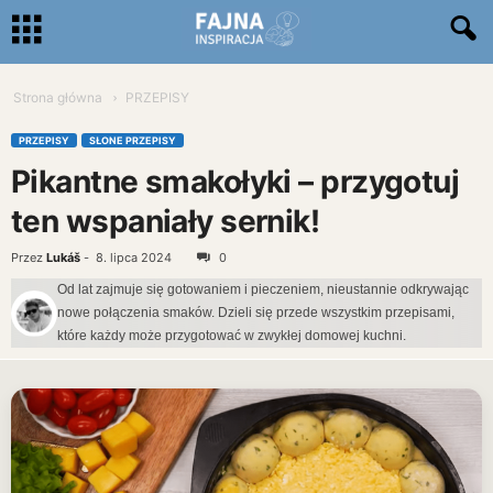
Strona główna
PRZEPISY
PRZEPISY
SŁONE PRZEPISY
Pikantne smakołyki – przygotuj
ten wspaniały sernik!
Przez
Lukáš
-
8. lipca 2024
0
Od lat zajmuje się gotowaniem i pieczeniem, nieustannie odkrywając
nowe połączenia smaków. Dzieli się przede wszystkim przepisami,
które każdy może przygotować w zwykłej domowej kuchni.