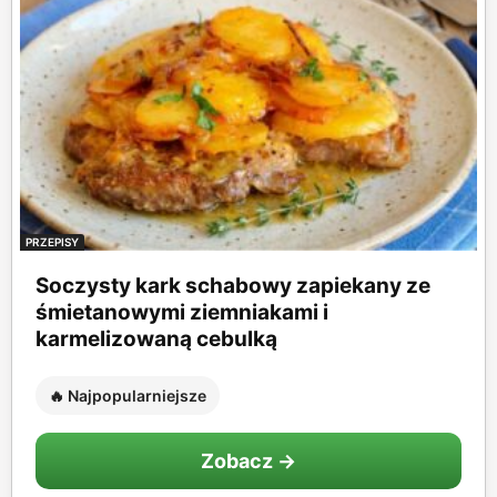
PRZEPISY
Soczysty kark schabowy zapiekany ze
śmietanowymi ziemniakami i
karmelizowaną cebulką
🔥 Najpopularniejsze
Zobacz →