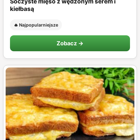
Soczyste mięso z wędzonym serem i
kiełbasą
🔥 Najpopularniejsze
Zobacz →