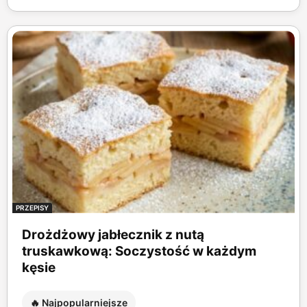
PRZEPISY
Drożdżowy jabłecznik z nutą
truskawkową: Soczystość w każdym
kęsie
🔥 Najpopularniejsze