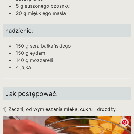
5 g suszonego czosnku
20 g miękkiego masła
nadzienie:
150 g sera bałkańskiego
150 g eydam
140 g mozzarelli
4 jajka
Jak postępować:
1) Zacznij od wymieszania mleka, cukru i drożdży.