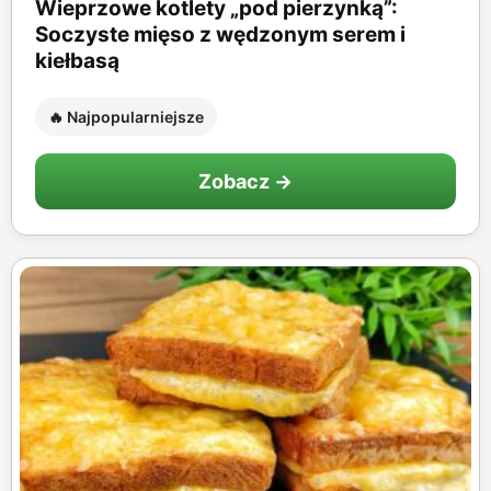
Wieprzowe kotlety „pod pierzynką”:
Soczyste mięso z wędzonym serem i
kiełbasą
🔥 Najpopularniejsze
Zobacz →