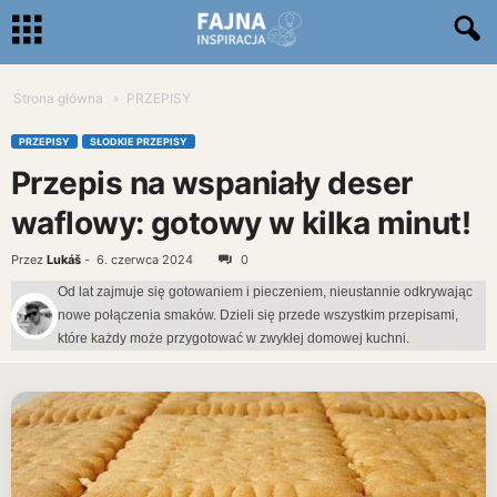
Strona główna
PRZEPISY
PRZEPISY
SŁODKIE PRZEPISY
Przepis na wspaniały deser
waflowy: gotowy w kilka minut!
Przez
Lukáš
-
6. czerwca 2024
0
Od lat zajmuje się gotowaniem i pieczeniem, nieustannie odkrywając
nowe połączenia smaków. Dzieli się przede wszystkim przepisami,
które każdy może przygotować w zwykłej domowej kuchni.