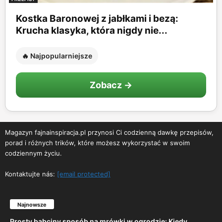
Kostka Baronowej z jabłkami i bezą:
Krucha klasyka, która nigdy nie...
🔥 Najpopularniejsze
Zobacz →
Magazyn fajnainspiracja.pl przynosi Ci codzienną dawkę przepisów,
porad i różnych trików, które możesz wykorzystać w swoim
codziennym życiu.
Kontaktujte nás:
[email protected]
Najnowsze
Prosty babciny sposób na mrówki w ogrodzie: Kiedy