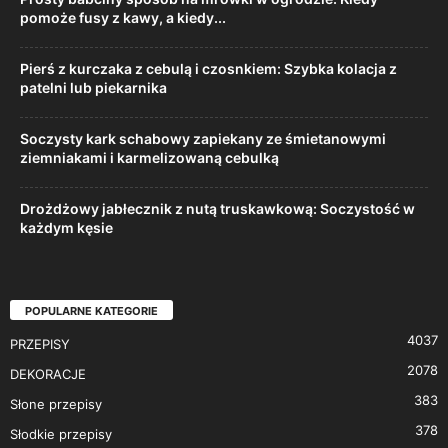
pomoże fusy z kawy, a kiedy...
Pierś z kurczaka z cebulą i czosnkiem: Szybka kolacja z
patelni lub piekarnika
Soczysty kark schabowy zapiekany ze śmietanowymi
ziemniakami i karmelizowaną cebulką
Drożdżowy jabłecznik z nutą truskawkową: Soczystość w
każdym kęsie
POPULARNE KATEGORIE
4037
PRZEPISY
2078
DEKORACJE
383
Słone przepisy
378
Słodkie przepisy