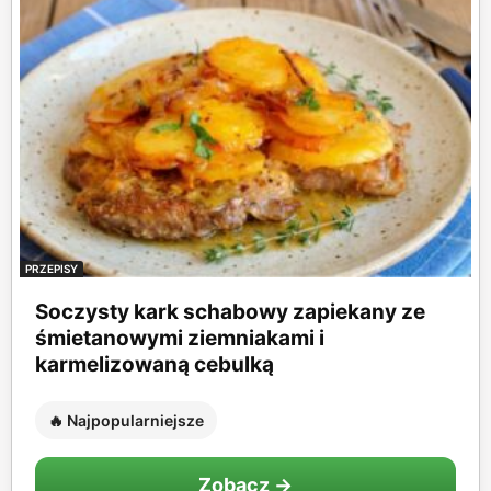
PRZEPISY
Soczysty kark schabowy zapiekany ze
śmietanowymi ziemniakami i
karmelizowaną cebulką
🔥 Najpopularniejsze
Zobacz →