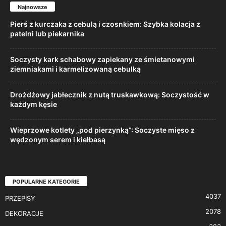
Najnowsze
Pierś z kurczaka z cebulą i czosnkiem: Szybka kolacja z
patelni lub piekarnika
Soczysty kark schabowy zapiekany ze śmietanowymi
ziemniakami i karmelizowaną cebulką
Drożdżowy jabłecznik z nutą truskawkową: Soczystość w
każdym kęsie
Wieprzowe kotlety „pod pierzynką”: Soczyste mięso z
wędzonym serem i kiełbasą
POPULARNE KATEGORIE
4037
PRZEPISY
2078
DEKORACJE