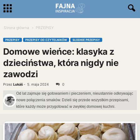
Strona główna
PRZEPISY
PRZEPISY
PRZEPISY OD CZYTELNIKÓW
SŁODKIE PRZEPISY
Domowe wieńce: klasyka z
dzieciństwa, która nigdy nie
zawodzi
Przez
Lukáš
-
5. maja 2024
0
Od lat zajmuje się gotowaniem i pieczeniem, nieustannie odkrywając
nowe połączenia smaków. Dzieli się przede wszystkim przepisami,
które każdy może przygotować w zwykłej domowej kuchni.