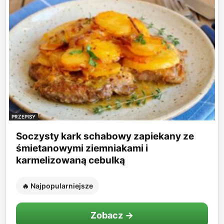
PRZEPISY
Soczysty kark schabowy zapiekany ze
śmietanowymi ziemniakami i
karmelizowaną cebulką
🔥 Najpopularniejsze
Zobacz →