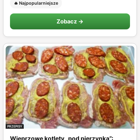
🔥 Najpopularniejsze
Zobacz →
PRZEPISY
Wieprzowe kotlety „pod pierzynką”: