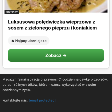
PRZEPISY
Luksusowa polędwiczka wieprzowa z
sosem z zielonego pieprzu i koniakiem
🔥 Najpopularniejsze
Zobacz →
Magazyn fajnainspiracja.pl przynosi Ci codzienną dawkę przepisów,
porad i różnych trików, które możesz wykorzystać w swoim
codziennym życiu.
Kontaktujte nás:
[email protected]