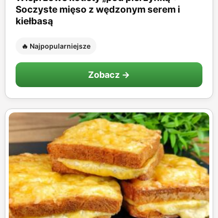
Soczyste mięso z wędzonym serem i
kiełbasą
🔥 Najpopularniejsze
Zobacz →