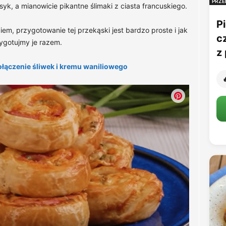
PRZE
yk, a mianowicie pikantne ślimaki z ciasta francuskiego.
Pi
em, przygotowanie tej przekąski jest bardzo proste i jak
c
ygotujmy je razem.
z 
połączenie śliwek i kremu waniliowego
