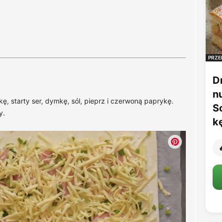
PRZE
D
n
ę, starty ser, dymkę, sól, pieprz i czerwoną paprykę.
S
y.
k
