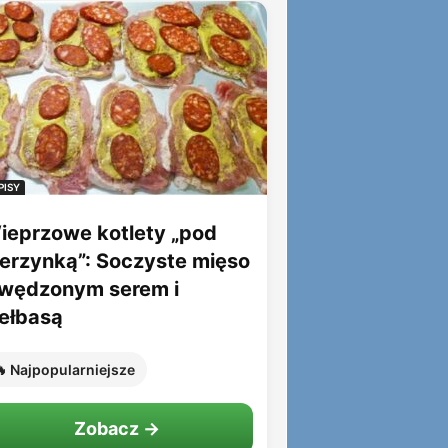
PISY
ieprzowe kotlety „pod
ierzynką”: Soczyste mięso
 wędzonym serem i
iełbasą
 Najpopularniejsze
Zobacz →