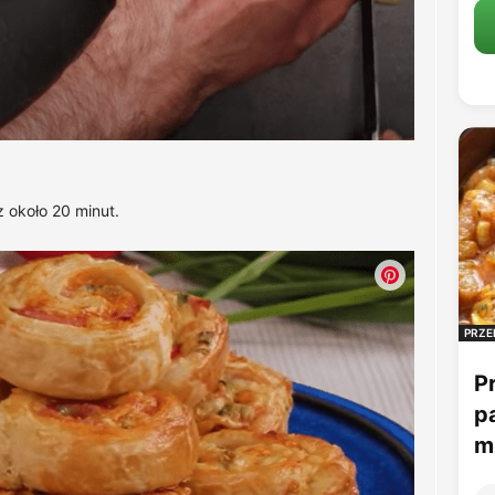
 około 20 minut.
PRZE
P
p
mu