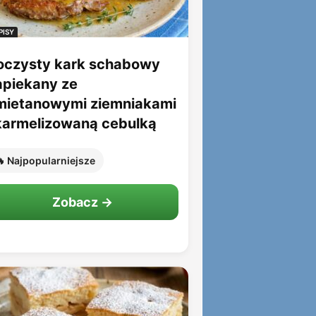
PISY
oczysty kark schabowy
apiekany ze
mietanowymi ziemniakami
 karmelizowaną cebulką
 Najpopularniejsze
Zobacz →