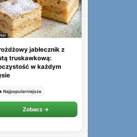
PISY
rożdżowy jabłecznik z
utą truskawkową:
oczystość w każdym
ęsie
 Najpopularniejsze
Zobacz →