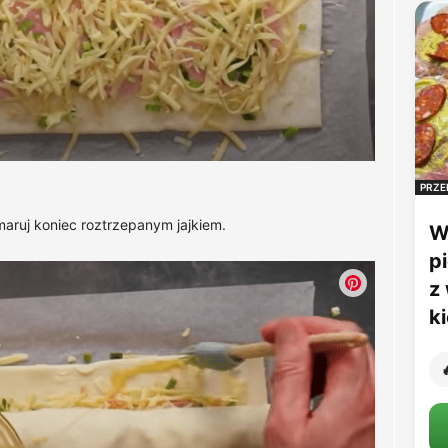
PRZE
maruj koniec roztrzepanym jajkiem.
W
p
z
k
