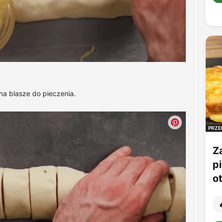
 na blasze do pieczenia.
PRZE
Z
p
o
