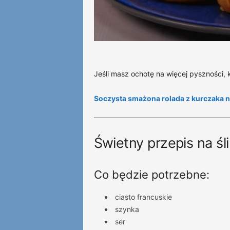
Jeśli masz ochotę na więcej pyszności, 
Soczysta smażona rolada z kurczaka n
Świetny przepis na śl
Co będzie potrzebne:
ciasto francuskie
szynka
ser