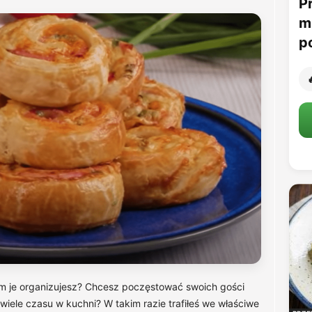
P
m
p

am je organizujesz? Chcesz poczęstować swoich gości
iele czasu w kuchni? W takim razie trafiłeś we właściwe