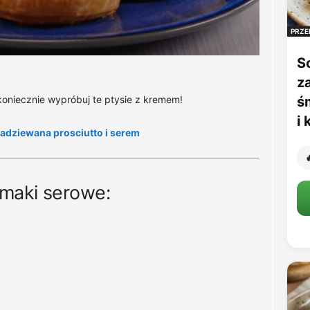
PRZE
S
z
koniecznie wypróbuj te ptysie z kremem!
ś
i
adziewana prosciutto i serem

imaki serowe: