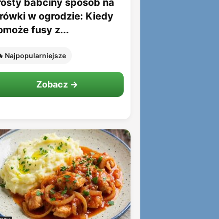
rosty babciny sposób na
rówki w ogrodzie: Kiedy
omoże fusy z...
 Najpopularniejsze
Zobacz →