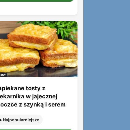
PISY
apiekane tosty z
iekarnika w jajecznej
toczce z szynką i serem
 Najpopularniejsze