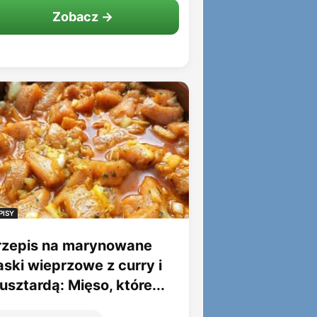
Zobacz →
PISY
rzepis na marynowane
aski wieprzowe z curry i
sztardą: Mięso, które...