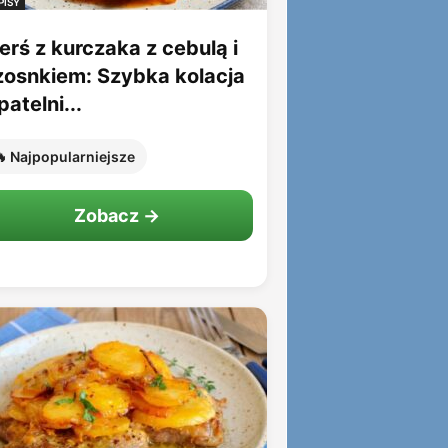
PISY
erś z kurczaka z cebulą i
zosnkiem: Szybka kolacja
patelni...
 Najpopularniejsze
Zobacz →