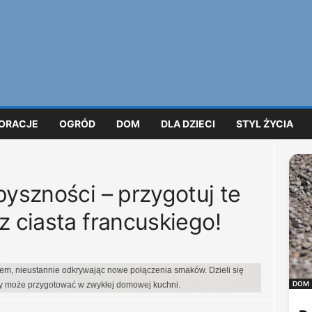
ORACJE
OGRÓD
DOM
DLA DZIECI
STYL ŻYCIA
pyszności – przygotuj te
z ciasta francuskiego!
iem, nieustannie odkrywając nowe połączenia smaków. Dzieli się
DOM
dy może przygotować w zwykłej domowej kuchni.