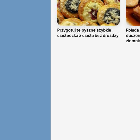
Przygotuj te pyszne szybkie
Rolada 
ciasteczka z ciasta bez drożdży
duszoną
ziemni