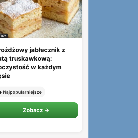
PISY
rożdżowy jabłecznik z
utą truskawkową:
oczystość w każdym
ęsie
 Najpopularniejsze
Zobacz →