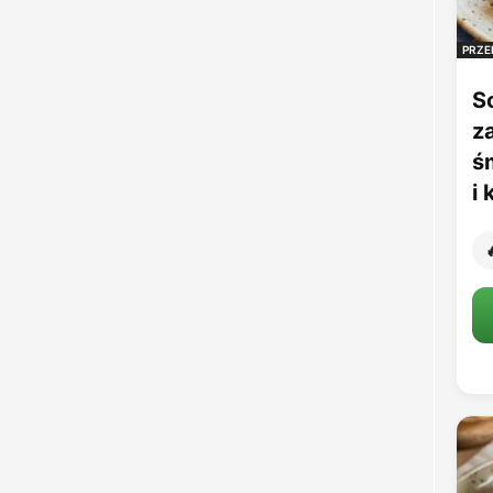
PRZE
S
z
ś
i
