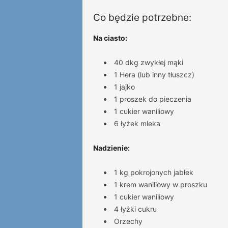
Co będzie potrzebne:
Na ciasto:
40 dkg zwykłej mąki
1 Hera (lub inny tłuszcz)
1 jajko
1 proszek do pieczenia
1 cukier waniliowy
6 łyżek mleka
Nadzienie:
1 kg pokrojonych jabłek
1 krem waniliowy w proszku
1 cukier waniliowy
4 łyżki cukru
Orzechy