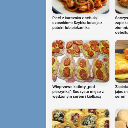
Pierś z kurczaka z cebulą i
Soczys
czosnkiem: Szybka kolacja z
zapiek
patelni lub piekarnika
ziemni
cebulk
Wieprzowe kotlety „pod
Zapieka
pierzynką”: Soczyste mięso z
jajeczn
wędzonym serem i kiełbasą
serem