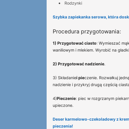
Rodzynki
Szybka zapiekanka serowa, która dosk
Procedura przygotowania:
1) Przygotować ciasto
: Wymieszać mąkę
waniliowym i mlekiem. Wyrobić na gładki
2) Przygotować nadzienie
.
3) Składanie
i pie
czenie. Rozwałkuj jedn
nadzienie i przykryj drugą częścią cias
4)
Pieczenie
: piec w rozgrzanym piekarni
upieczone.
Deser karmelowo-czekoladowy z kre
pieczenia!