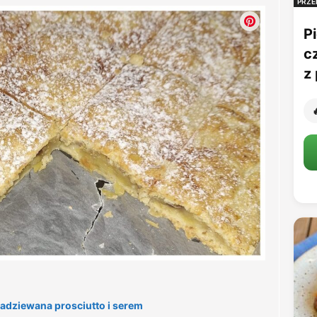
PRZE
Pi
c
z 

adziewana prosciutto i serem