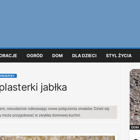
ORACJE
OGRÓD
DOM
DLA DZIECI
STYL ŻYCIA
 PRZEPISY
plasterki jabłka
iem, nieustannie odkrywając nowe połączenia smaków. Dzieli się
dy może przygotować w zwykłej domowej kuchni.
DOM