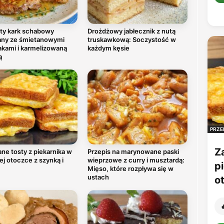
ty kark schabowy
Drożdżowy jabłecznik z nutą
any ze śmietanowymi
truskawkową: Soczystość w
akami i karmelizowaną
każdym kęsie
ą
PRZE
Z
ne tosty z piekarnika w
Przepis na marynowane paski
ej otoczce z szynką i
wieprzowe z curry i musztardą:
p
Mięso, które rozpływa się w
ustach
o
