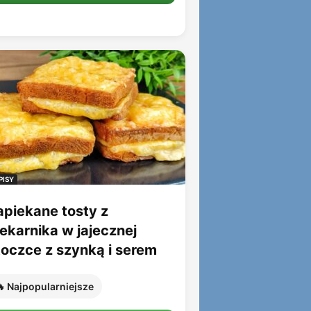
PISY
apiekane tosty z
iekarnika w jajecznej
toczce z szynką i serem
 Najpopularniejsze