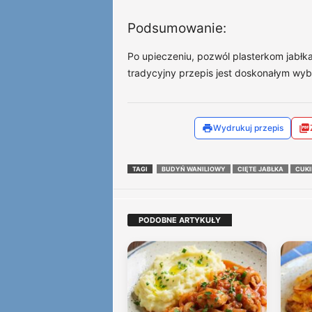
Podsumowanie:
Po upieczeniu, pozwól plasterkom jabłka
tradycyjny przepis jest doskonałym wy
Wydrukuj przepis
TAGI
BUDYŃ WANILIOWY
CIĘTE JABŁKA
CUKI
PODOBNE ARTYKUŁY