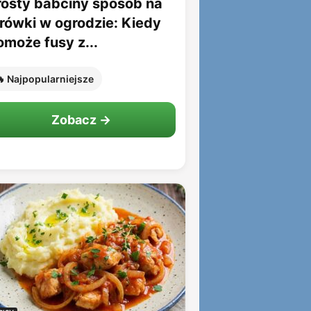
rosty babciny sposób na
rówki w ogrodzie: Kiedy
omoże fusy z...
 Najpopularniejsze
Zobacz →