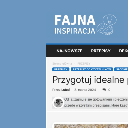
F
a
j
n
a
i
n
NAJNOWSZE
PRZEPISY
DEK
s
p
Strona główna
PRZEPISY
i
PRZEPISY
PRZEPISY OD CZYTELNIKÓW
SŁODKIE
r
Przygotuj idealne 
a
c
j
Przez
Lukáš
-
2. marca 2024
0
a
Od lat zajmuje się gotowaniem i pieczen
przede wszystkim przepisami, które każ