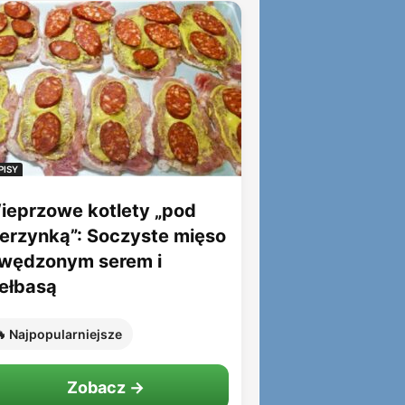
PISY
ieprzowe kotlety „pod
ierzynką”: Soczyste mięso
 wędzonym serem i
iełbasą
 Najpopularniejsze
Zobacz →