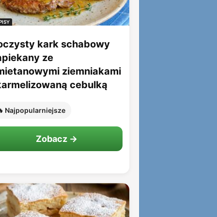
PISY
oczysty kark schabowy
apiekany ze
mietanowymi ziemniakami
 karmelizowaną cebulką
 Najpopularniejsze
Zobacz →