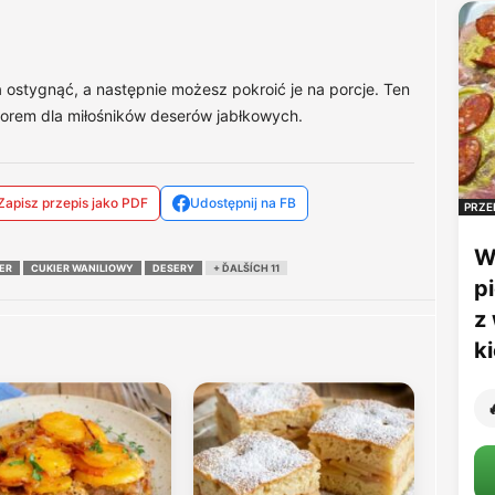
 ostygnąć, a następnie możesz pokroić je na porcje. Ten
borem dla miłośników deserów jabłkowych.
Zapisz przepis jako PDF
Udostępnij na FB
PRZE
W
ER
CUKIER WANILIOWY
DESERY
+ ĎALŠÍCH 11
p
z
k
