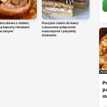
boczkowa z ziołami,
Puszyste ciasto do kawy:
 kapustą i kluskami
Luksusowe połączenie
aczanymi
mascarpone i paryskiej
śmietanki
PRZE
P
p
mu