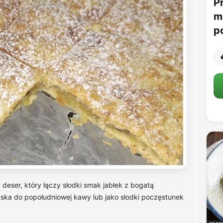
P
m
p

y deser, który łączy słodki smak jabłek z bogatą
kąska do popołudniowej kawy lub jako słodki poczęstunek