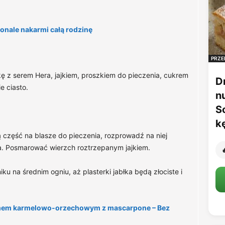
onale nakarmi całą rodzinę
PRZE
 z serem Hera, jajkiem, proszkiem do pieczenia, cukrem
D
e ciasto.
n
S
k
ą część na blasze do pieczenia, rozprowadź na niej
ta. Posmarować wierzch roztrzepanym jajkiem.

ku na średnim ogniu, aż plasterki jabłka będą złociste i
mem karmelowo-orzechowym z mascarpone – Bez