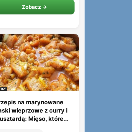
Zobacz →
PISY
rzepis na marynowane
aski wieprzowe z curry i
sztardą: Mięso, które...