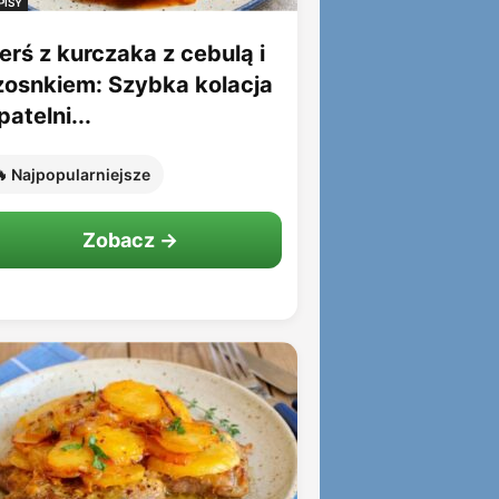
PISY
erś z kurczaka z cebulą i
zosnkiem: Szybka kolacja
patelni...
 Najpopularniejsze
Zobacz →