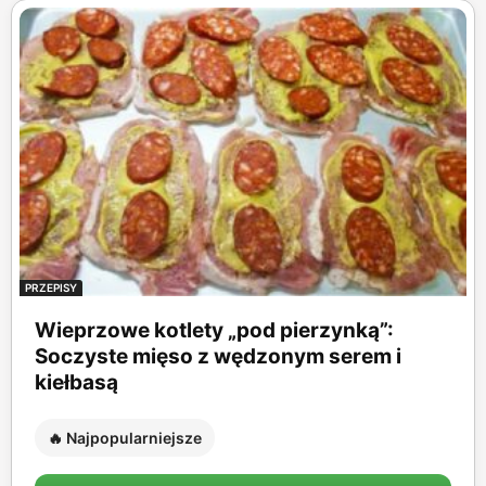
PRZEPISY
Wieprzowe kotlety „pod pierzynką”:
Soczyste mięso z wędzonym serem i
kiełbasą
🔥 Najpopularniejsze