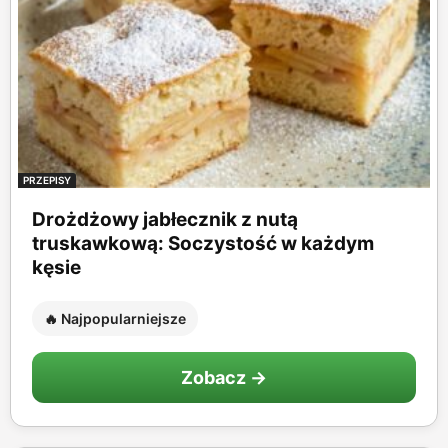
PRZEPISY
Drożdżowy jabłecznik z nutą
truskawkową: Soczystość w każdym
kęsie
🔥 Najpopularniejsze
Zobacz →