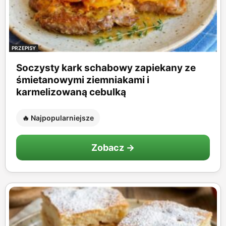
PRZEPISY
Soczysty kark schabowy zapiekany ze
śmietanowymi ziemniakami i
karmelizowaną cebulką
🔥 Najpopularniejsze
Zobacz →