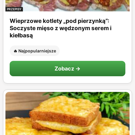
PRZEPISY
Wieprzowe kotlety „pod pierzynką”:
Soczyste mięso z wędzonym serem i
kiełbasą
🔥 Najpopularniejsze
Zobacz →