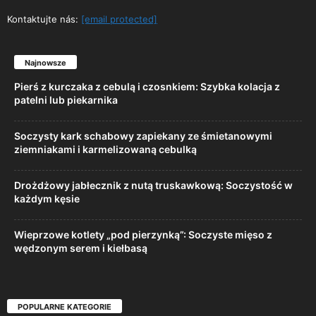
Kontaktujte nás:
[email protected]
Najnowsze
Pierś z kurczaka z cebulą i czosnkiem: Szybka kolacja z
patelni lub piekarnika
Soczysty kark schabowy zapiekany ze śmietanowymi
ziemniakami i karmelizowaną cebulką
Drożdżowy jabłecznik z nutą truskawkową: Soczystość w
każdym kęsie
Wieprzowe kotlety „pod pierzynką”: Soczyste mięso z
wędzonym serem i kiełbasą
POPULARNE KATEGORIE