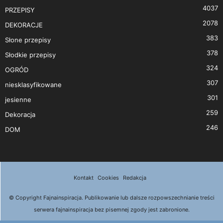
4037
PRZEPISY
2078
DEKORACJE
383
Słone przepisy
378
Słodkie przepisy
324
OGRÓD
307
niesklasyfikowane
301
jesienne
259
Dekoracja
246
DOM
Kontakt
Cookies
Redakcja
© Copyright Fajnainspiracja. Publikowanie lub dalsze rozpowszechnianie treści
serwera fajnainspiracja bez pisemnej zgody jest zabronione.