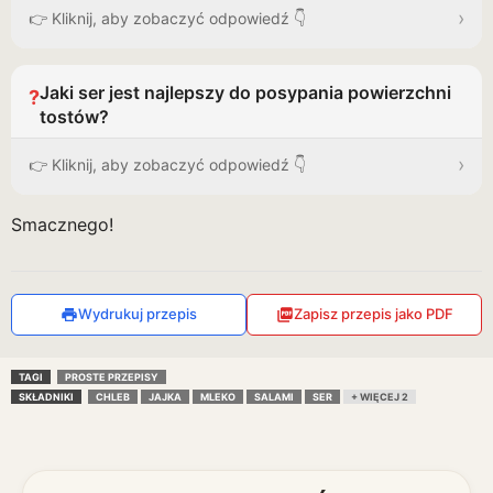
›
👉 Kliknij, aby zobaczyć odpowiedź 👇
Jaki ser jest najlepszy do posypania powierzchni
?
tostów?
›
👉 Kliknij, aby zobaczyć odpowiedź 👇
Smacznego!
Wydrukuj przepis
Zapisz przepis jako PDF
TAGI
PROSTE PRZEPISY
SKŁADNIKI
CHLEB
JAJKA
MLEKO
SALAMI
SER
+ WIĘCEJ 2