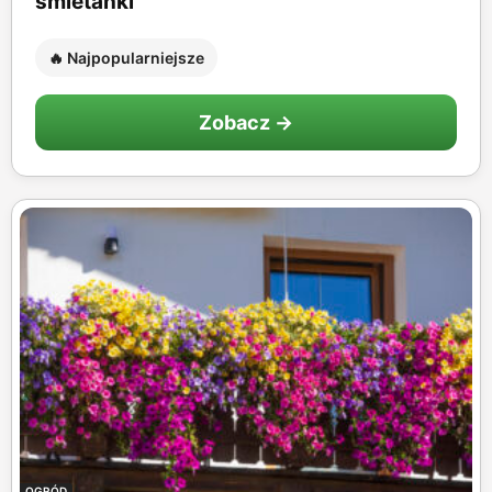
śmietanki
🔥 Najpopularniejsze
Zobacz →
OGRÓD