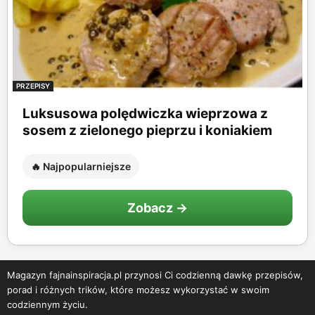
PRZEPISY
Luksusowa polędwiczka wieprzowa z
sosem z zielonego pieprzu i koniakiem
🔥 Najpopularniejsze
Zobacz →
Magazyn fajnainspiracja.pl przynosi Ci codzienną dawkę przepisów,
porad i różnych trików, które możesz wykorzystać w swoim
codziennym życiu.