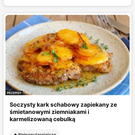
PRZEPISY
Soczysty kark schabowy zapiekany ze
śmietanowymi ziemniakami i
karmelizowaną cebulką
🔥 Najpopularniejsze