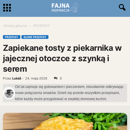
Strona główna
PRZEPISY
PRZEPISY
SŁONE PRZEPISY
Zapiekane tosty z piekarnika w
jajecznej otoczce z szynką i
serem
Przez
Lukáš
-
24. maja 2026
0
Od lat zajmuje się gotowaniem i pieczeniem, nieustannie odkrywając
nowe połączenia smaków. Dzieli się przede wszystkim przepisami,
które każdy może przygotować w zwykłej domowej kuchni.