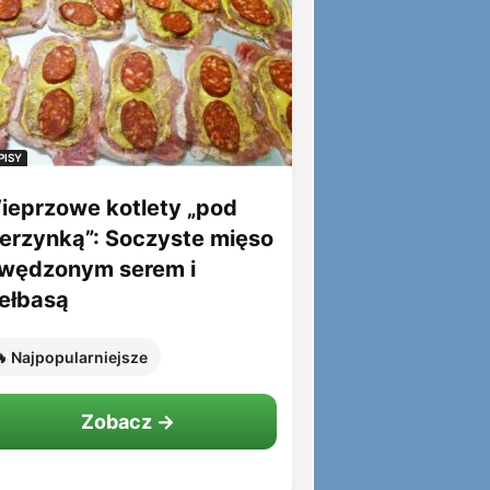
PISY
ieprzowe kotlety „pod
ierzynką”: Soczyste mięso
 wędzonym serem i
iełbasą
 Najpopularniejsze
Zobacz →