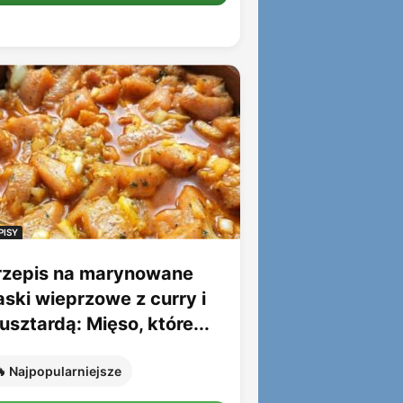
PISY
rzepis na marynowane
aski wieprzowe z curry i
sztardą: Mięso, które...
 Najpopularniejsze