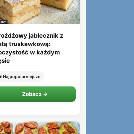
PISY
rożdżowy jabłecznik z
utą truskawkową:
oczystość w każdym
ęsie
 Najpopularniejsze
Zobacz →