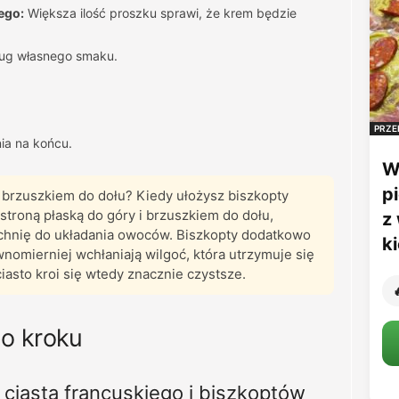
ego:
Większa ilość proszku sprawi, że krem będzie
ug własnego smaku.
PRZE
ia na końcu.
W
p
 brzuszkiem do dołu? Kiedy ułożysz biszkopty
stroną płaską do góry i brzuszkiem do dołu,
z
zchnię do układania owoców. Biszkopty dodatkowo
k
ównomierniej wchłaniają wilgoć, która utrzymuje się
ciasto kroi się wtedy znacznie czystsze.

o kroku
 ciasta francuskiego i biszkoptów