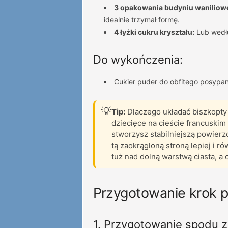
3 opakowania budyniu waniliow
idealnie trzymał formę.
4 łyżki cukru kryształu:
Lub wedł
Do wykończenia:
Cukier puder do obfitego posypan
💡
Tip:
Dlaczego układać biszkopty
dziecięce na cieście francuskim 
stworzysz stabilniejszą powier
tą zaokrągloną stroną lepiej i r
tuż nad dolną warstwą ciasta, a 
Przygotowanie krok p
1. Przygotowanie spodu z