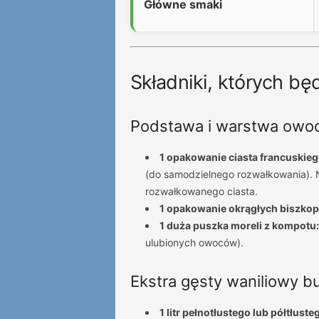
Główne smaki
Składniki, których b
Podstawa i warstwa owo
1 opakowanie ciasta francuskieg
(do samodzielnego rozwałkowania). 
rozwałkowanego ciasta.
1 opakowanie okrągłych biszkop
1 duża puszka moreli z kompotu:
ulubionych owoców).
Ekstra gęsty waniliowy b
1 litr pełnotłustego lub półtłust