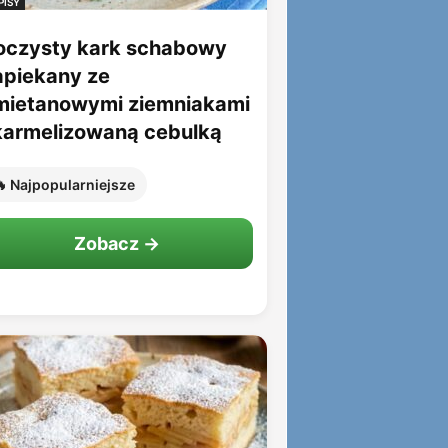
PISY
oczysty kark schabowy
apiekany ze
mietanowymi ziemniakami
 karmelizowaną cebulką
 Najpopularniejsze
Zobacz →