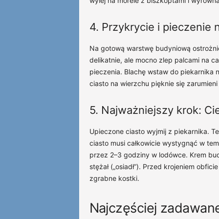
wylej na morele z biszkoptami i wyrówna
4. Przykrycie i pieczenie 
Na gotową warstwę budyniową ostrożnie p
delikatnie, ale mocno zlep palcami na 
pieczenia. Blachę wstaw do piekarnika
ciasto na wierzchu pięknie się zarumieni 
5. Najważniejszy krok: Ci
Upieczone ciasto wyjmij z piekarnika. 
ciasto musi całkowicie wystygnąć w temp
przez 2–3 godziny w lodówce. Krem bud
stężał („osiadł”). Przed krojeniem obfi
zgrabne kostki.
Najczęściej zadawane