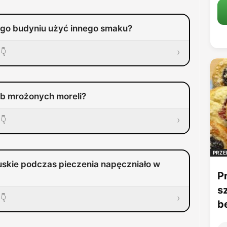
go budyniu użyć innego smaku?
›
👇
b mrożonych moreli?
›
👇
PRZE
uskie podczas pieczenia napęczniało w
P
s
›
👇
b