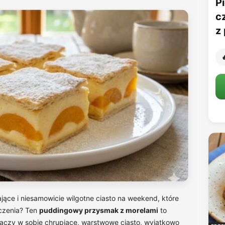
Pi
c
z 

ące i niesamowicie wilgotne ciasto na weekend, które
czenia? Ten
puddingowy przysmak z morelami
to
 Łączy w sobie chrupiące, warstwowe ciasto, wyjątkowo