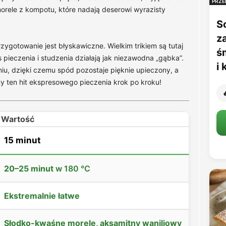
PRZE
orele z kompotu, które nadają deserowi wyrazisty
S
z
ygotowanie jest błyskawiczne. Wielkim trikiem są tutaj
ś
pieczenia i studzenia działają jak niezawodna „gąbka”.
i
iu, dzięki czemu spód pozostaje pięknie upieczony, a
 ten hit ekspresowego pieczenia krok po kroku!

Wartość
15 minut
20–25 minut
w 180 °C
Ekstremalnie łatwe
Słodko-kwaśne morele, aksamitny waniliowy