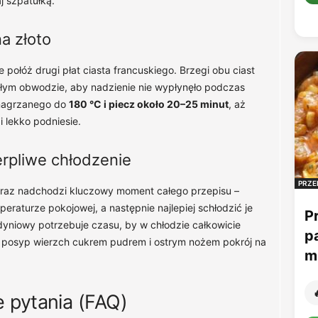
j szpatułką.
na złoto
ołóż drugi płat ciasta francuskiego. Brzegi obu ciast
całym obwodzie, aby nadzienie nie wypłynęło podczas
 nagrzanego do
180 °C i piecz około 20–25 minut
, aż
i lekko podniesie.
erpliwe chłodzenie
PRZE
Teraz nadchodzi kluczowy moment całego przepisu –
eraturze pokojowej, a następnie najlepiej schłodzić je
P
yniowy potrzebuje czasu, by w chłodzie całkowicie
p
cie posyp wierzch cukrem pudrem i ostrym nożem pokrój na
mu

 pytania (FAQ)