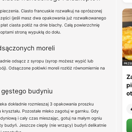
ieczenia. Ciasto francuskie rozwałkuj na oprószonej
 części (jeśli masz dwa opakowania już rozwałkowanego
y płat ciasta połóż na dnie blachy. Całą powierzchnię
koptami stroną wypukłą do dołu.
dsączonych moreli
kładnie odsącz z syropu (syrop możesz wypić lub
PRZE
ój). Odsączone połówki moreli rozłóż równomiernie na
Z
p
e gęstego budyniu
o
 mleka dokładnie rozmieszaj 3 opakowania proszku

u kryształu. Pozostałe mleko zagotuj w garnku. Gdy
dyniową i cały czas mieszając, gotuj na małym ogniu
y budyń. Jeszcze ciepły (nie wrzący) budyń delikatnie