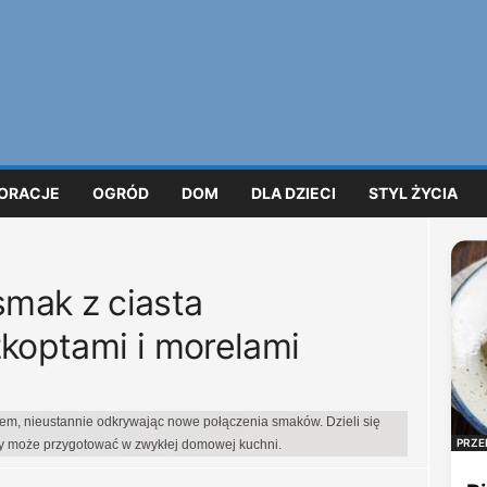
ORACJE
OGRÓD
DOM
DLA DZIECI
STYL ŻYCIA
mak z ciasta
zkoptami i morelami
iem, nieustannie odkrywając nowe połączenia smaków. Dzieli się
PRZE
dy może przygotować w zwykłej domowej kuchni.