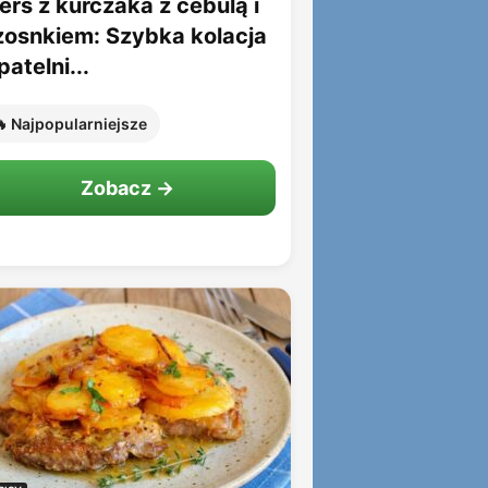
erś z kurczaka z cebulą i
zosnkiem: Szybka kolacja
patelni...
 Najpopularniejsze
Zobacz →