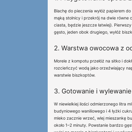
Blachę do pieczenia wyłóż papierem do p
mąką stolnicy i przekrój na dwie równe
ciasta, będzie jeszcze łatwiej). Pierwsz
gęsto, jeden obok drugiego, wyłóż bisz
2. Warstwa owocowa z o
Morele z kompotu przełóż na sitko i do
rozcieńczyć wodą jako orzeźwiający nap
warstwie biszkoptów.
3. Gotowanie i wylewani
W niewielkiej ilości odmierzonego litra
budyniowego waniliowego i 4 łyżki cukr
mleko zacznie wrzeć, wlej mieszankę bu
około 1–2 minuty. Powstanie bardzo gęst