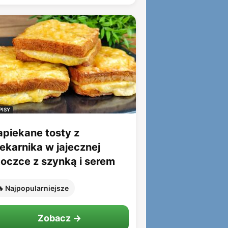
PISY
apiekane tosty z
iekarnika w jajecznej
toczce z szynką i serem
 Najpopularniejsze
Zobacz →