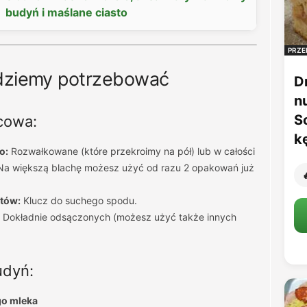
budyń i maślane ciasto
PRZE
ędziemy potrzebować
D
n
S
cowa:
k
o:
Rozwałkowane (które przekroimy na pół) lub w całości
Na większą blachę możesz użyć od razu 2 opakowań już

tów:
Klucz do suchego spodu.
Dokładnie odsączonych (możesz użyć także innych
udyń:
ego mleka