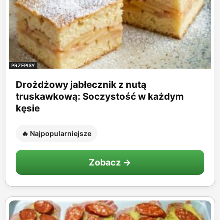
PRZEPISY
Drożdżowy jabłecznik z nutą
truskawkową: Soczystość w każdym
kęsie
🔥 Najpopularniejsze
Zobacz →