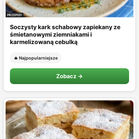
PRZEPISY
Soczysty kark schabowy zapiekany ze
śmietanowymi ziemniakami i
karmelizowaną cebulką
🔥 Najpopularniejsze
Zobacz →