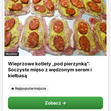
PRZEPISY
Wieprzowe kotlety „pod pierzynką”:
Soczyste mięso z wędzonym serem i
kiełbasą
🔥 Najpopularniejsze
Zobacz →