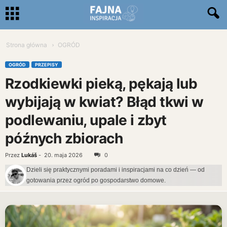
Strona główna
OGRÓD
OGRÓD
PRZEPISY
Rzodkiewki pieką, pękają lub
wybijają w kwiat? Błąd tkwi w
podlewaniu, upale i zbyt
późnych zbiorach
Przez
Lukáš
-
20. maja 2026
0
Dzieli się praktycznymi poradami i inspiracjami na co dzień — od
gotowania przez ogród po gospodarstwo domowe.