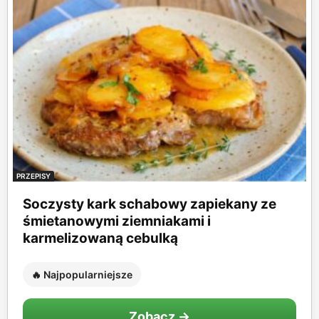
PRZEPISY
Soczysty kark schabowy zapiekany ze
śmietanowymi ziemniakami i
karmelizowaną cebulką
🔥 Najpopularniejsze
Zobacz →