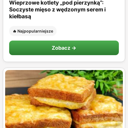
Wieprzowe kotlety „pod pierzynką”:
Soczyste mięso z wędzonym serem i
kiełbasą
🔥 Najpopularniejsze
Zobacz →