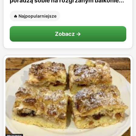
poradzą sobie na rozgrzanym balkonie...
🔥 Najpopularniejsze
Zobacz →
PRZEPISY