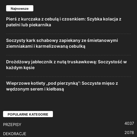
Najnowsze
Pierś z kurczaka z cebulą i czosnkiem: Szybka kolacja z
patelni lub piekarnika
Soczysty kark schabowy zapiekany ze śmietanowymi
ziemniakami i karmelizowaną cebulką
Drożdżowy jabłecznik z nutą truskawkową: Soczystość w
każdym kęsie
Wieprzowe kotlety „pod pierzynką”: Soczyste mięso z
wędzonym serem i kiełbasą
POPULARNE KATEGORIE
4037
PRZEPISY
2078
DEKORACJE