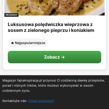
PRZEPISY
Luksusowa polędwiczka wieprzowa z
sosem z zielonego pieprzu i koniakiem
🔥 Najpopularniejsze
Zobacz →
Magazyn fajnainspiracja.pl przynosi Ci codzienną dawkę przepisów,
porad i różnych trików, które możesz wykorzystać w swoim
codziennym życiu.
Kontaktujte nás:
[email protected]