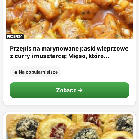
PRZEPISY
Przepis na marynowane paski wieprzowe
z curry i musztardą: Mięso, które...
🔥 Najpopularniejsze
Zobacz →