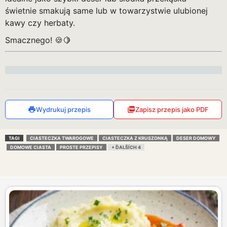
świetnie smakują same lub w towarzystwie ulubionej
kawy czy herbaty.
Smacznego! 🍪🍋
Wydrukuj przepis
Zapisz przepis jako PDF
TAGI
CIASTECZKA TWAROGOWE
CIASTECZKA Z KRUSZONKĄ
DESER DOMOWY
DOMOWE CIASTA
PROSTE PRZEPISY
+ ĎALŠÍCH 4