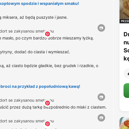
zkoptowym spodzie i wspaniałym smaku!
miksera, aż będą puszyste i jasne.
PRZE
D
ne masło, po czym bardzo dobrze mieszamy łyżką.
n
S
ytryny, dodać do ciasta i wymieszać.
k
, aż ciasto będzie gładkie, bez grudek i rzadkie, o

obroci na przykład z popołudniową kawą!
uścić przez dużą tarkę bezpośrednio do miski z ciastem.