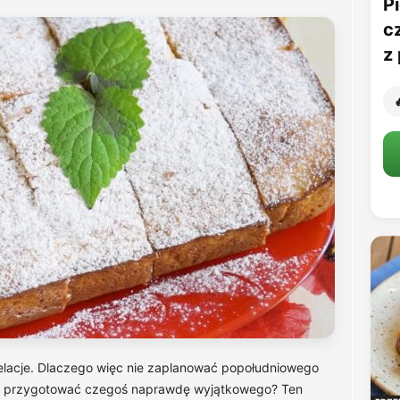
Pi
c
z 

relacje. Dlaczego więc nie zaplanować popołudniowego
 nie przygotować czegoś naprawdę wyjątkowego? Ten