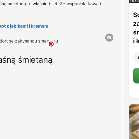
PRZE
ną śmietaną to właśnie bilet. Ze wspaniałą kawą i
S
z
opt z jabłkami i kremem
ś
i
aśną śmietaną
