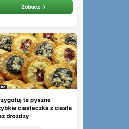
Zobacz →
PISY
rzygotuj te pyszne
zybkie ciasteczka z ciasta
ez drożdży