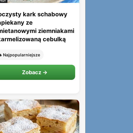
PISY
oczysty kark schabowy
apiekany ze
mietanowymi ziemniakami
 karmelizowaną cebulką
 Najpopularniejsze
Zobacz →