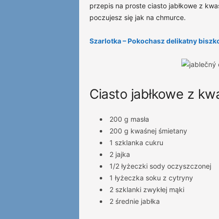
przepis na proste ciasto jabłkowe z kwaś
poczujesz się jak na chmurce.
Szarlotka – Pokochasz delikatny biszk
Ciasto jabłkowe z kw
200 g masła
200 g kwaśnej śmietany
1 szklanka cukru
2 jajka
1/2 łyżeczki sody oczyszczonej
1 łyżeczka soku z cytryny
2 szklanki zwykłej mąki
2 średnie jabłka