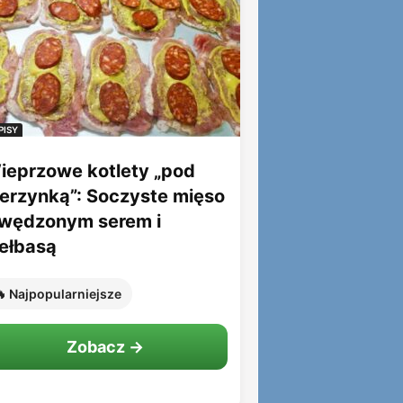
PISY
ieprzowe kotlety „pod
ierzynką”: Soczyste mięso
 wędzonym serem i
iełbasą
 Najpopularniejsze
Zobacz →