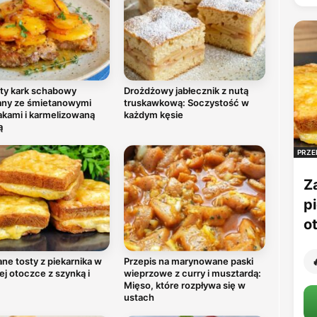
ty kark schabowy
Drożdżowy jabłecznik z nutą
any ze śmietanowymi
truskawkową: Soczystość w
akami i karmelizowaną
każdym kęsie
ą
PRZE
Z
p
o
ne tosty z piekarnika w
Przepis na marynowane paski

ej otoczce z szynką i
wieprzowe z curry i musztardą:
Mięso, które rozpływa się w
ustach