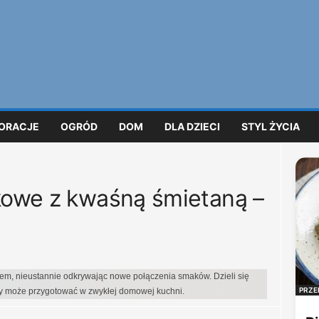
ORACJE
OGRÓD
DOM
DLA DZIECI
STYL ŻYCIA
łkowe z kwaśną śmietaną –
iem, nieustannie odkrywając nowe połączenia smaków. Dzieli się
PRZE
dy może przygotować w zwykłej domowej kuchni.