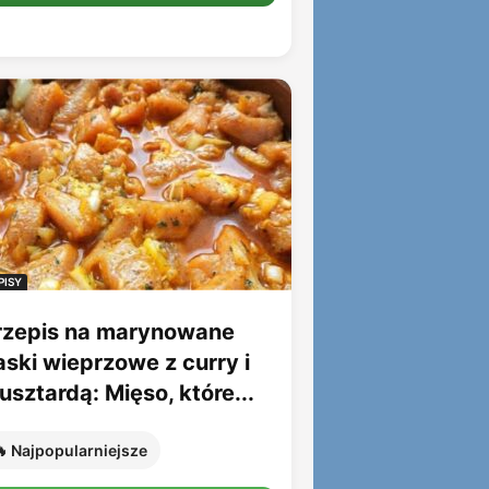
PISY
rzepis na marynowane
aski wieprzowe z curry i
sztardą: Mięso, które...
 Najpopularniejsze