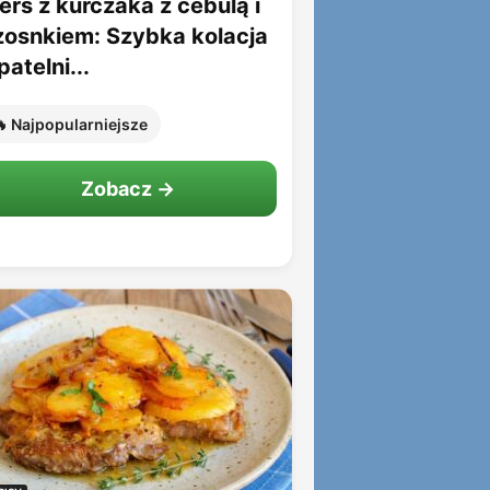
erś z kurczaka z cebulą i
zosnkiem: Szybka kolacja
patelni...
 Najpopularniejsze
Zobacz →