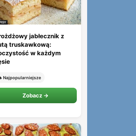
PISY
rożdżowy jabłecznik z
utą truskawkową:
oczystość w każdym
ęsie
 Najpopularniejsze
Zobacz →