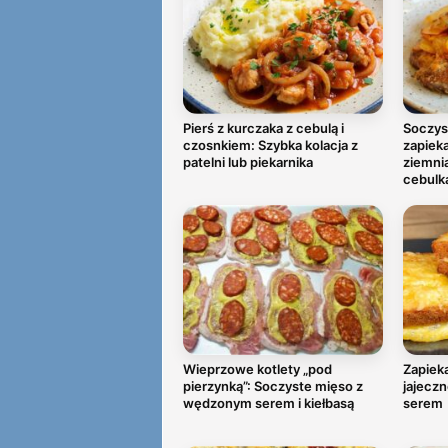
Pierś z kurczaka z cebulą i
Soczys
czosnkiem: Szybka kolacja z
zapiek
patelni lub piekarnika
ziemni
cebulk
Wieprzowe kotlety „pod
Zapieka
pierzynką”: Soczyste mięso z
jajeczn
wędzonym serem i kiełbasą
serem