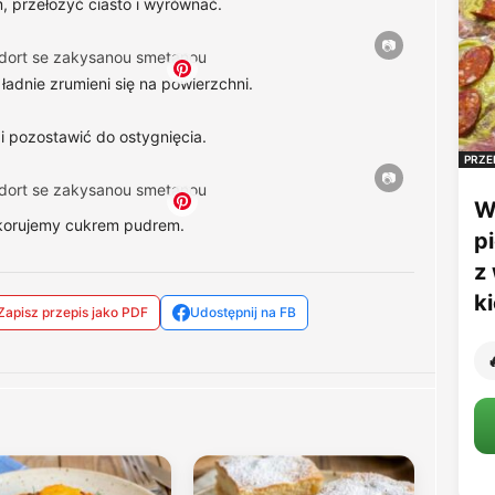
 przełożyć ciasto i wyrównać.
ładnie zrumieni się na powierzchni.
 i pozostawić do ostygnięcia.
PRZE
W
dekorujemy cukrem pudrem.
p
z
k
Zapisz przepis jako PDF
Udostępnij na FB
