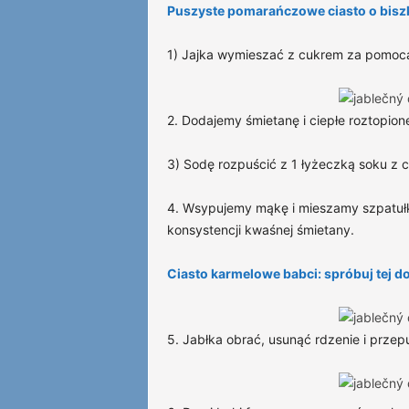
Puszyste pomarańczowe ciasto o bis
1) Jajka wymieszać z cukrem za pomocą 
2. Dodajemy śmietanę i ciepłe roztopio
3) Sodę rozpuścić z 1 łyżeczką soku z c
4. Wsypujemy mąkę i mieszamy szpatułką
konsystencji kwaśnej śmietany.
Ciasto karmelowe babci: spróbuj tej d
5. Jabłka obrać, usunąć rdzenie i przep