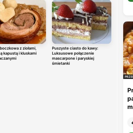
boczkowa z ziołami,
Puszyste ciasto do kawy:
 kapustą i kluskami
Luksusowe połączenie
aczanymi
mascarpone i paryskiej
śmietanki
PRZE
P
p
mu
