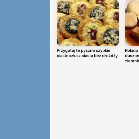
Przygotuj te pyszne szybkie
Rolada 
ciasteczka z ciasta bez drożdży
duszoną
ziemni