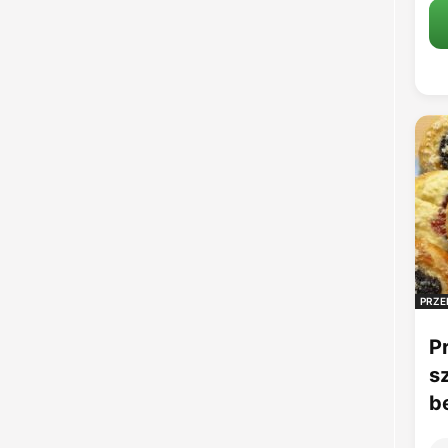
PRZE
P
s
b