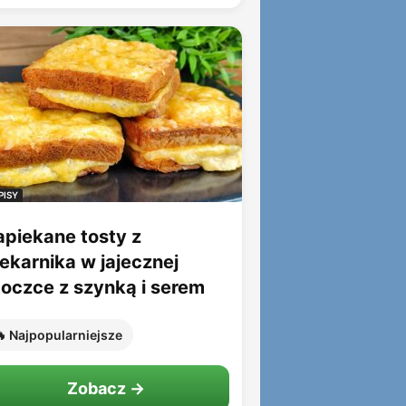
PISY
apiekane tosty z
iekarnika w jajecznej
toczce z szynką i serem
 Najpopularniejsze
Zobacz →