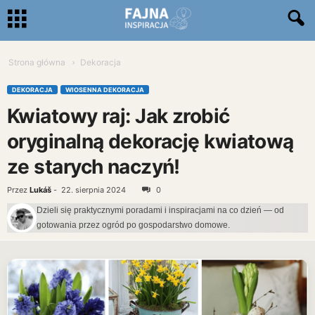
Strona główna
Dekoracja
DEKORACJA
WIOSENNA DEKORACJA
Kwiatowy raj: Jak zrobić
oryginalną dekorację kwiatową
ze starych naczyń!
Przez
Lukáš
-
22. sierpnia 2024
0
Dzieli się praktycznymi poradami i inspiracjami na co dzień — od
gotowania przez ogród po gospodarstwo domowe.