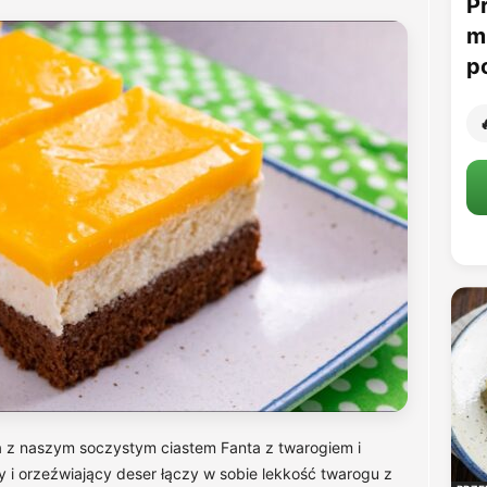
P
m
p

a z naszym soczystym ciastem Fanta z twarogiem i
 i orzeźwiający deser łączy w sobie lekkość twarogu z