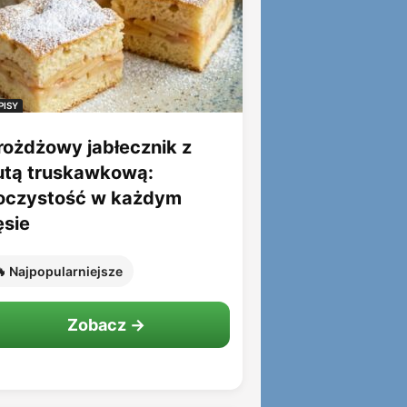
PISY
rożdżowy jabłecznik z
utą truskawkową:
oczystość w każdym
ęsie
 Najpopularniejsze
Zobacz →