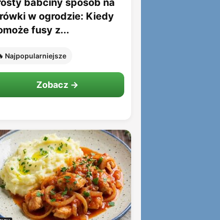
rosty babciny sposób na
rówki w ogrodzie: Kiedy
omoże fusy z...
 Najpopularniejsze
Zobacz →