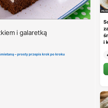
PRZE
S
z
kiem i galaretką
ś
i
śmietaną – prosty przepis krok po kroku
