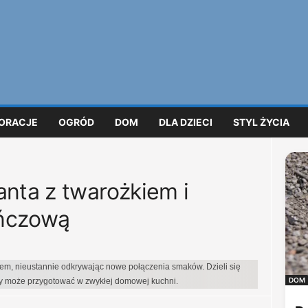
ORACJE
OGRÓD
DOM
DLA DZIECI
STYL ŻYCIA
anta z twarożkiem i
ańczową
iem, nieustannie odkrywając nowe połączenia smaków. Dzieli się
DOM
dy może przygotować w zwykłej domowej kuchni.