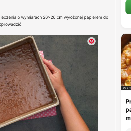
ieczenia o wymiarach 26×26 cm wyłożonej papierem do
ozprowadzić.
PRZE
P
p
mu