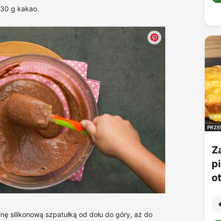
 30 g kakao.
PRZE
Z
p
o

inę silikonową szpatułką od dołu do góry, aż do