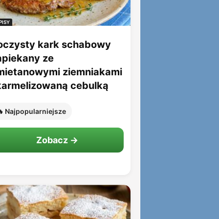
PISY
oczysty kark schabowy
apiekany ze
mietanowymi ziemniakami
 karmelizowaną cebulką
 Najpopularniejsze
Zobacz →