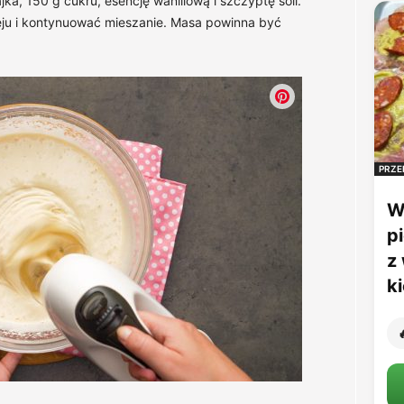
ka, 150 g cukru, esencję waniliową i szczyptę soli.
ju i kontynuować mieszanie. Masa powinna być
PRZE
W
p
z
k
