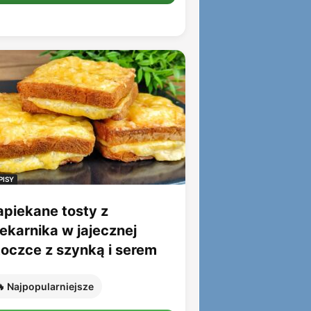
PISY
apiekane tosty z
iekarnika w jajecznej
toczce z szynką i serem
 Najpopularniejsze