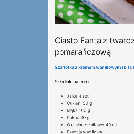
Ciasto Fanta z twaroż
pomarańczową
Szarlotka z kremem waniliowym i bitą 
Składniki na ciało:
Jajka 4 szt.
Cukier 150 g
Mąka 100 g
Kakao 30 g
Olej słonecznikowy 40 ml
Esencja waniliowa