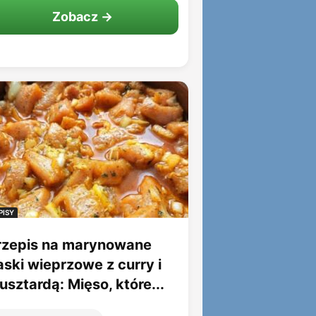
Zobacz →
PISY
rzepis na marynowane
aski wieprzowe z curry i
sztardą: Mięso, które...