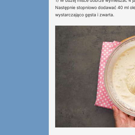
1) W dużej misce dobrze wymieszać 4 jaj
Następnie stopniowo dodawać 40 ml ole
wystarczająco gęsta i zwarta.