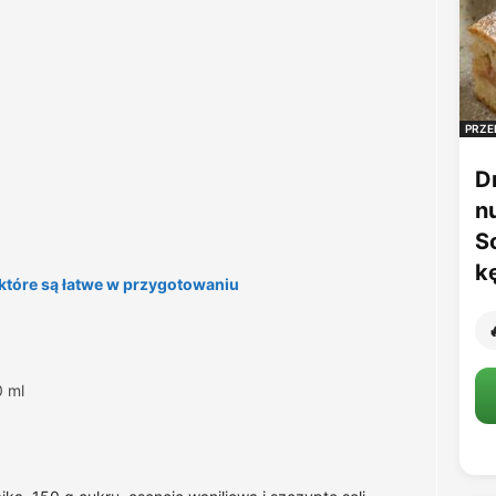
PRZE
D
n
S
k
 które są łatwe w przygotowaniu

 ml