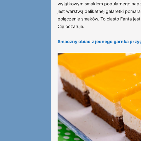
wyjątkowym smakiem popularnego napoj
jest warstwą delikatnej galaretki poma
połączenie smaków. To ciasto Fanta jest 
Cię oczaruje.
Smaczny obiad z jednego garnka prz