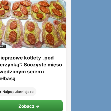
PISY
ieprzowe kotlety „pod
ierzynką”: Soczyste mięso
 wędzonym serem i
iełbasą
 Najpopularniejsze
Zobacz →