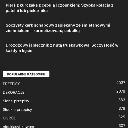
Pierś z kurczaka z cebulą i czosnkiem: Szybka kolacja z
patelni lub piekarnika
Soczysty kark schabowy zapiekany ze śmietanowymi
ziemniakami i karmelizowaną cebulką
Drożdżowy jabłecznik z nutą truskawkową: Soczystość w
każdym kęsie
POPULARNE KATEGORIE
4037
PRZEPISY
2078
DEKORACJE
383
Słone przepisy
378
Słodkie przepisy
325
OGRÓD
307
niesklasyfikowane