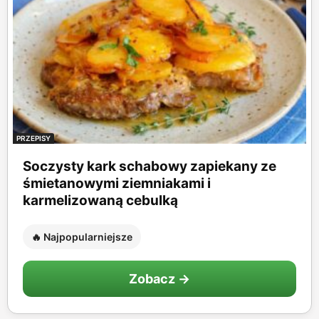
PRZEPISY
Soczysty kark schabowy zapiekany ze
śmietanowymi ziemniakami i
karmelizowaną cebulką
🔥 Najpopularniejsze
Zobacz →