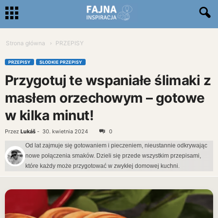
Strona główna
PRZEPISY
PRZEPISY
SŁODKIE PRZEPISY
Przygotuj te wspaniałe ślimaki z
masłem orzechowym – gotowe
w kilka minut!
Przez
Lukáš
-
30. kwietnia 2024
0
Od lat zajmuje się gotowaniem i pieczeniem, nieustannie odkrywając
nowe połączenia smaków. Dzieli się przede wszystkim przepisami,
które każdy może przygotować w zwykłej domowej kuchni.