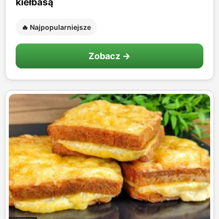
kiełbasą
🔥 Najpopularniejsze
Zobacz →