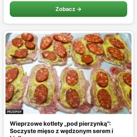
Zobacz →
PRZEPISY
Wieprzowe kotlety „pod pierzynką”:
Soczyste mięso z wędzonym serem i