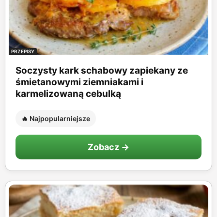
PRZEPISY
Soczysty kark schabowy zapiekany ze
śmietanowymi ziemniakami i
karmelizowaną cebulką
🔥 Najpopularniejsze
Zobacz →