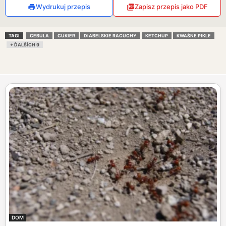
Wydrukuj przepis
Zapisz przepis jako PDF
TAGI
CEBULA
CUKIER
DIABELSKIE RACUCHY
KETCHUP
KWAŚNE PIKLE
+ ĎALŠÍCH 9
DOM