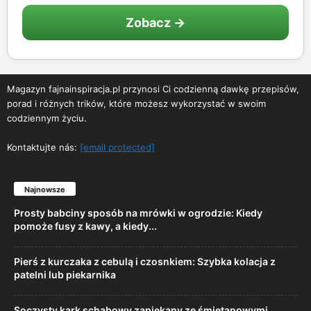
Zobacz →
Magazyn fajnainspiracja.pl przynosi Ci codzienną dawkę przepisów,
porad i różnych trików, które możesz wykorzystać w swoim
codziennym życiu.
Kontaktujte nás:
[email protected]
Najnowsze
Prosty babciny sposób na mrówki w ogrodzie: Kiedy
pomoże fusy z kawy, a kiedy...
Pierś z kurczaka z cebulą i czosnkiem: Szybka kolacja z
patelni lub piekarnika
Soczysty kark schabowy zapiekany ze śmietanowymi