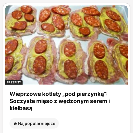
PRZEPISY
Wieprzowe kotlety „pod pierzynką”:
Soczyste mięso z wędzonym serem i
kiełbasą
🔥 Najpopularniejsze