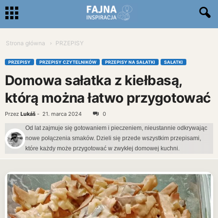
Strona główna
PRZEPISY
PRZEPISY
PRZEPISY CZYTELNIKÓW
PRZEPISY NA SAŁATKI
SAŁATKI
Domowa sałatka z kiełbasą,
którą można łatwo przygotować
Przez
Lukáš
-
21. marca 2024
0
Od lat zajmuje się gotowaniem i pieczeniem, nieustannie odkrywając
nowe połączenia smaków. Dzieli się przede wszystkim przepisami,
które każdy może przygotować w zwykłej domowej kuchni.