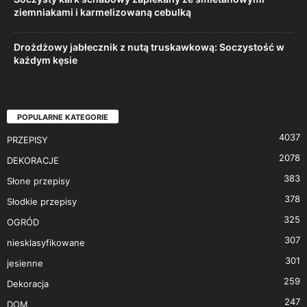
ziemniakami i karmelizowaną cebulką
Drożdżowy jabłecznik z nutą truskawkową: Soczystość w
każdym kęsie
POPULARNE KATEGORIE
4037
PRZEPISY
2078
DEKORACJE
383
Słone przepisy
378
Słodkie przepisy
325
OGRÓD
307
niesklasyfikowane
301
jesienne
259
Dekoracja
247
DOM