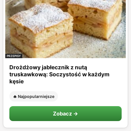
PRZEPISY
Drożdżowy jabłecznik z nutą
truskawkową: Soczystość w każdym
kęsie
🔥 Najpopularniejsze
Zobacz →