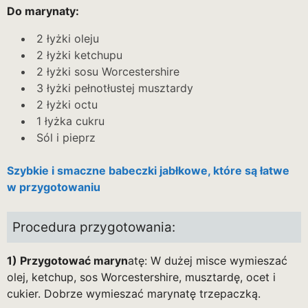
Do marynaty:
2 łyżki oleju
2 łyżki ketchupu
2 łyżki sosu Worcestershire
3 łyżki pełnotłustej musztardy
2 łyżki octu
1 łyżka cukru
Sól i pieprz
Szybkie i smaczne babeczki jabłkowe, które są łatwe
w przygotowaniu
Procedura przygotowania:
1) Przygotować maryn
atę: W dużej misce wymieszać
olej, ketchup, sos Worcestershire, musztardę, ocet i
cukier. Dobrze wymieszać marynatę trzepaczką.