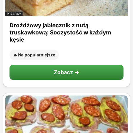
PRZEPISY
Drożdżowy jabłecznik z nutą
truskawkową: Soczystość w każdym
kęsie
🔥 Najpopularniejsze
Zobacz →