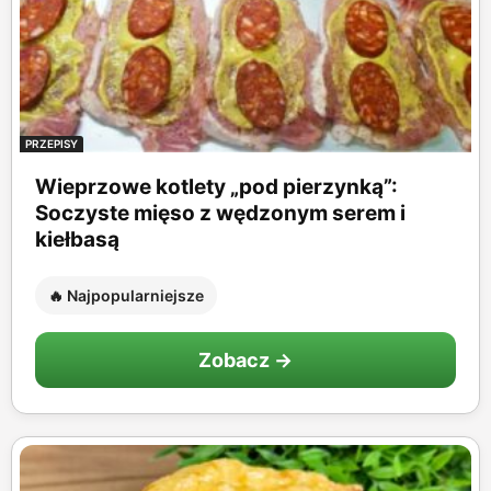
PRZEPISY
Wieprzowe kotlety „pod pierzynką”:
Soczyste mięso z wędzonym serem i
kiełbasą
🔥 Najpopularniejsze
Zobacz →