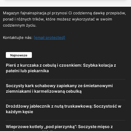
Magazyn fajnainspiracja.pl przynosi Ci codzienną dawkę przepisów,
porad i różnych trików, które możesz wykorzystać w swoim
codziennym życiu.
Kontaktujte nás:
[email protected]
Najnowsze
Pierś z kurczaka z cebulą i czosnkiem: Szybka kolacja z
patelni lub piekarnika
Soczysty kark schabowy zapiekany ze śmietanowymi
ziemniakami i karmelizowaną cebulką
Drożdżowy jabłecznik z nutą truskawkową: Soczystość w
każdym kęsie
Wieprzowe kotlety „pod pierzynką”: Soczyste mięso z