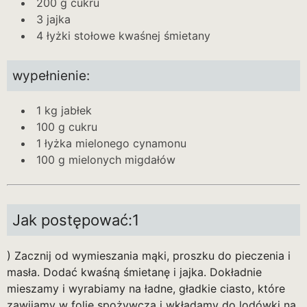
200 g cukru
3 jajka
4 łyżki stołowe kwaśnej śmietany
wypełnienie:
1 kg jabłek
100 g cukru
1 łyżka mielonego cynamonu
100 g mielonych migdałów
Jak postępować:1
) Zacznij od wymieszania mąki, proszku do pieczenia i
masła. Dodać kwaśną śmietanę i jajka. Dokładnie
mieszamy i wyrabiamy na ładne, gładkie ciasto, które
zawijamy w folię spożywczą i wkładamy do lodówki na