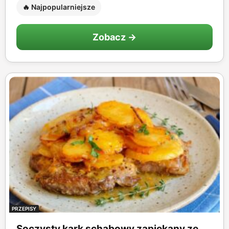
🔥 Najpopularniejsze
Zobacz →
PRZEPISY
Soczysty kark schabowy zapiekany ze