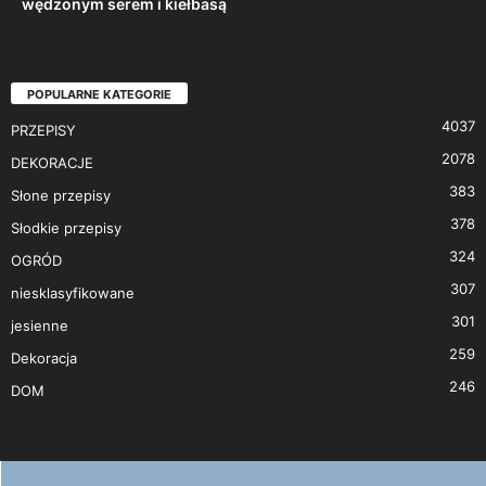
wędzonym serem i kiełbasą
POPULARNE KATEGORIE
4037
PRZEPISY
2078
DEKORACJE
383
Słone przepisy
378
Słodkie przepisy
324
OGRÓD
307
niesklasyfikowane
301
jesienne
259
Dekoracja
246
DOM