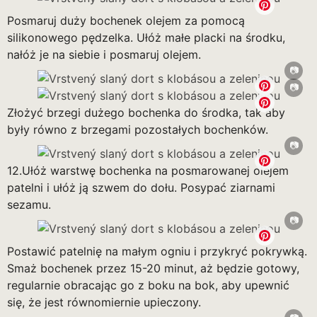
Posmaruj duży bochenek olejem za pomocą
silikonowego pędzelka. Ułóż małe placki na środku,
nałóż je na siebie i posmaruj olejem.
Złożyć brzegi dużego bochenka do środka, tak aby
były równo z brzegami pozostałych bochenków.
12.Ułóż warstwę bochenka na posmarowanej olejem
patelni i ułóż ją szwem do dołu. Posypać ziarnami
sezamu.
Postawić patelnię na małym ogniu i przykryć pokrywką.
Smaż bochenek przez 15-20 minut, aż będzie gotowy,
regularnie obracając go z boku na bok, aby upewnić
się, że jest równomiernie upieczony.