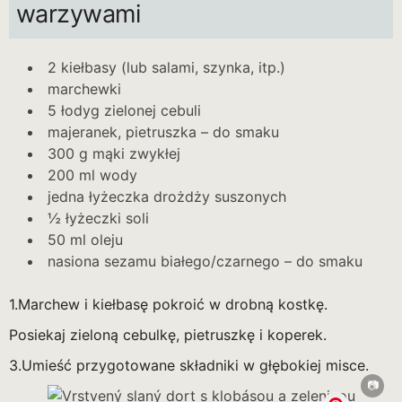
warzywami
2 kiełbasy (lub salami, szynka, itp.)
marchewki
5 łodyg zielonej cebuli
majeranek, pietruszka – do smaku
300 g mąki zwykłej
200 ml wody
jedna łyżeczka drożdży suszonych
½ łyżeczki soli
50 ml oleju
nasiona sezamu białego/czarnego – do smaku
1.Marchew i kiełbasę pokroić w drobną kostkę.
Posiekaj zieloną cebulkę, pietruszkę i koperek.
3.Umieść przygotowane składniki w głębokiej misce.