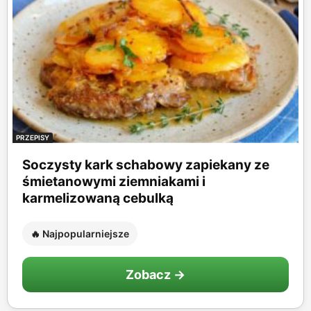
PRZEPISY
Soczysty kark schabowy zapiekany ze
śmietanowymi ziemniakami i
karmelizowaną cebulką
🔥 Najpopularniejsze
Zobacz →