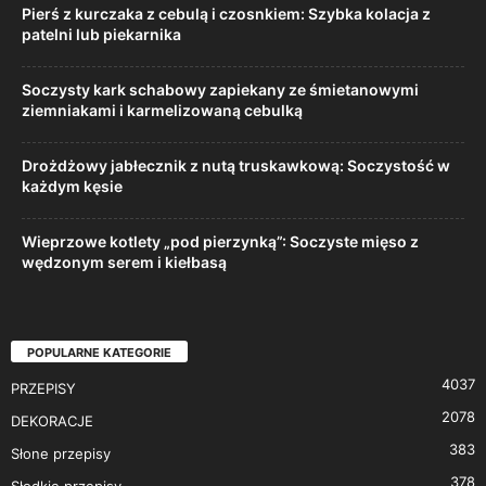
Pierś z kurczaka z cebulą i czosnkiem: Szybka kolacja z
patelni lub piekarnika
Soczysty kark schabowy zapiekany ze śmietanowymi
ziemniakami i karmelizowaną cebulką
Drożdżowy jabłecznik z nutą truskawkową: Soczystość w
każdym kęsie
Wieprzowe kotlety „pod pierzynką”: Soczyste mięso z
wędzonym serem i kiełbasą
POPULARNE KATEGORIE
4037
PRZEPISY
2078
DEKORACJE
383
Słone przepisy
378
Słodkie przepisy