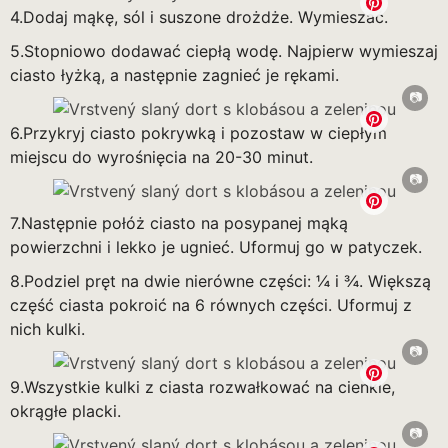
4.Dodaj mąkę, sól i suszone drożdże. Wymieszać.
5.Stopniowo dodawać ciepłą wodę. Najpierw wymieszaj
ciasto łyżką, a następnie zagnieć je rękami.
6.Przykryj ciasto pokrywką i pozostaw w ciepłym
miejscu do wyrośnięcia na 20-30 minut.
7.Następnie połóż ciasto na posypanej mąką
powierzchni i lekko je ugnieć. Uformuj go w patyczek.
8.Podziel pręt na dwie nierówne części: ¼ i ¾. Większą
część ciasta pokroić na 6 równych części. Uformuj z
nich kulki.
9.Wszystkie kulki z ciasta rozwałkować na cienkie,
okrągłe placki.