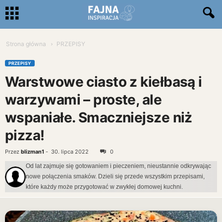
Strona główna
PRZEPISY
PRZEPISY
Warstwowe ciasto z kiełbasą i
warzywami – proste, ale
wspaniałe. Smaczniejsze niż
pizza!
Przez
blizman1
-
30. lipca 2022
0
Od lat zajmuje się gotowaniem i pieczeniem, nieustannie odkrywając
nowe połączenia smaków. Dzieli się przede wszystkim przepisami,
które każdy może przygotować w zwykłej domowej kuchni.