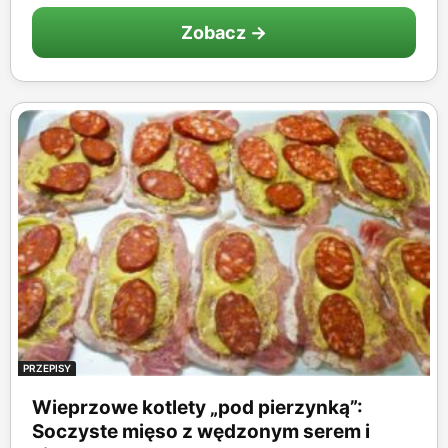
Zobacz →
PRZEPISY
Wieprzowe kotlety „pod pierzynką”:
Soczyste mięso z wędzonym serem i