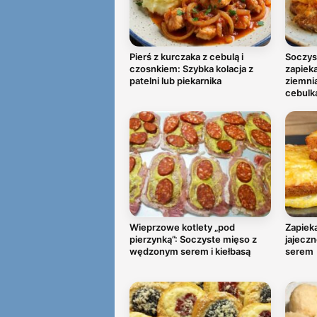
Pierś z kurczaka z cebulą i
Soczys
czosnkiem: Szybka kolacja z
zapiek
patelni lub piekarnika
ziemni
cebulk
Wieprzowe kotlety „pod
Zapieka
pierzynką”: Soczyste mięso z
jajeczn
wędzonym serem i kiełbasą
serem