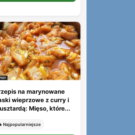
PISY
rzepis na marynowane
aski wieprzowe z curry i
sztardą: Mięso, które...
 Najpopularniejsze