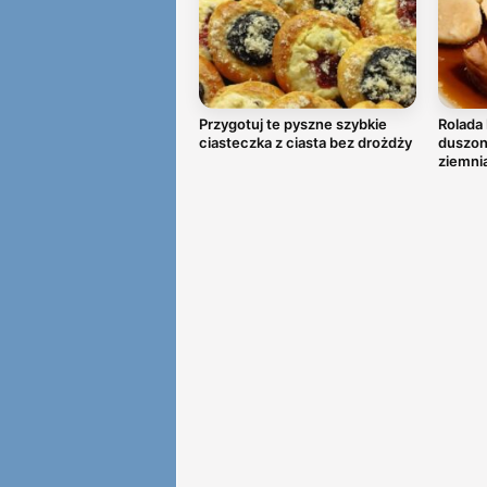
Przygotuj te pyszne szybkie
Rolada 
ciasteczka z ciasta bez drożdży
duszoną
ziemni