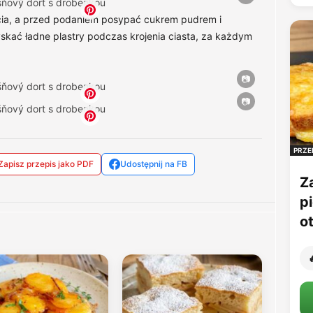
ęcia, a przed podaniem posypać cukrem pudrem i
kać ładne plastry podczas krojenia ciasta, za każdym
PRZE
Zapisz przepis jako PDF
Udostępnij na FB
Z
p
o
