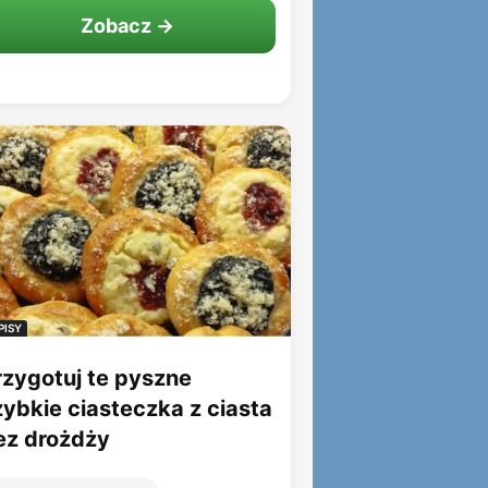
Zobacz →
PISY
rzygotuj te pyszne
zybkie ciasteczka z ciasta
ez drożdży