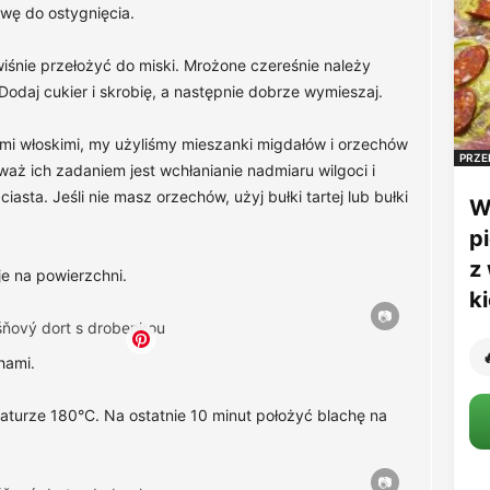
wę do ostygnięcia.
śnie przełożyć do miski. Mrożone czereśnie należy
Dodaj cukier i skrobię, a następnie dobrze wymieszaj.
mi włoskimi, my użyliśmy mieszanki migdałów i orzechów
PRZE
waż ich zadaniem jest wchłanianie nadmiaru wilgoci i
asta. Jeśli nie masz orzechów, użyj bułki tartej lub bułki
W
p
z
je na powierzchni.
k

hami.
aturze 180°C. Na ostatnie 10 minut położyć blachę na