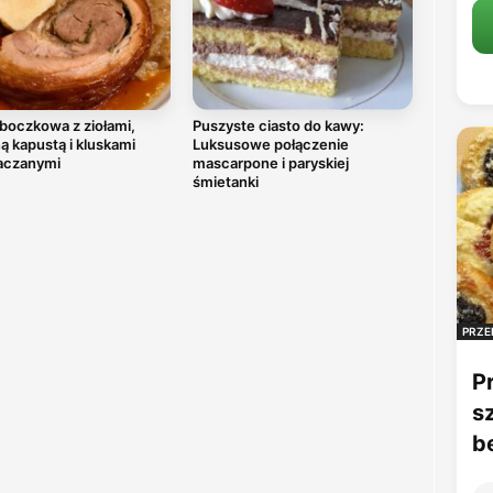
boczkowa z ziołami,
Puszyste ciasto do kawy:
 kapustą i kluskami
Luksusowe połączenie
aczanymi
mascarpone i paryskiej
śmietanki
PRZE
P
s
b