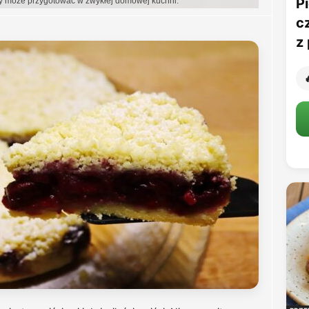
Pi
dy może przygotować w zwykłej domowej kuchni.
c
z 
