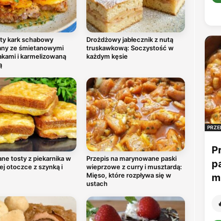
ty kark schabowy
Drożdżowy jabłecznik z nutą
any ze śmietanowymi
truskawkową: Soczystość w
akami i karmelizowaną
każdym kęsie
ą
PRZE
P
ne tosty z piekarnika w
Przepis na marynowane paski
p
ej otoczce z szynką i
wieprzowe z curry i musztardą:
Mięso, które rozpływa się w
mu
ustach
