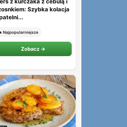
erś z kurczaka z cebulą i
zosnkiem: Szybka kolacja
patelni...
 Najpopularniejsze
Zobacz →