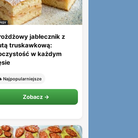
PISY
rożdżowy jabłecznik z
utą truskawkową:
oczystość w każdym
ęsie
 Najpopularniejsze
Zobacz →