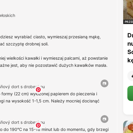
włoskich
PRZE
D
będziesz wyrabiać ciasto, wymieszaj przesianą mąkę,
n
ać szczyptę drobnej soli.
S
iej wielkości kawałki i wymieszaj palcami, aż powstanie
k
 ważne jest, aby nie pozostawić dużych kawałków masła.

do formy (22 cm) wyłożonej papierem do pieczenia i
zegi na wysokość 1-1,5 cm. Należy mocniej docisnąć
go do 190°C na 15-18 minut lub do momentu, gdy brzegi