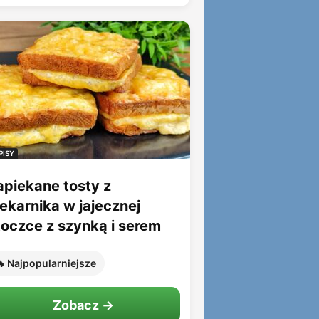
PISY
apiekane tosty z
iekarnika w jajecznej
toczce z szynką i serem
 Najpopularniejsze
Zobacz →