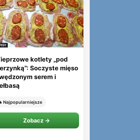
PISY
ieprzowe kotlety „pod
ierzynką”: Soczyste mięso
 wędzonym serem i
iełbasą
 Najpopularniejsze
Zobacz →