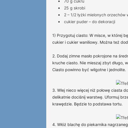
70 g cukru
25 g skrobi
2 – 1/2 łyżki mielonych orzechów 
cukier puder – do dekoracji
1) Przygotuj ciasto: W misce, w której 
cukier i cukier waniliowy. Można też dod
2. Dodaj zimne masło pokrojone na średn
kruche ciasto. Nie mieszaj zbyt długo,
Ciasto powinno być wilgotne i jednolite.
3. Wlej nieco więcej niż połowę ciasta 
delikatnie dociśnij warstwę. Uformuj br
krawędzie. Będzie to podstawa tortu.
4. Włóż blachę do piekarnika nagrzane