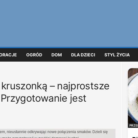
ORACJE
OGRÓD
DOM
DLA DZIECI
STYL ŻYCIA
 kruszonką – najprostsze
 Przygotowanie jest
PRZE
iem, nieustannie odkrywając nowe połączenia smaków. Dzieli się