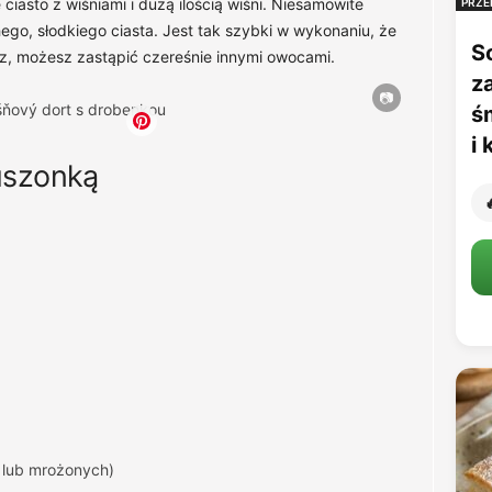
asto z wiśniami i dużą ilością wiśni. Niesamowite
PRZE
ego, słodkiego ciasta. Jest tak szybki w wykonaniu, że
S
sz, możesz zastąpić czereśnie innymi owocami.
z
ś
i
uszonką

 lub mrożonych)