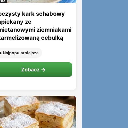
PISY
oczysty kark schabowy
apiekany ze
mietanowymi ziemniakami
 karmelizowaną cebulką
 Najpopularniejsze
Zobacz →