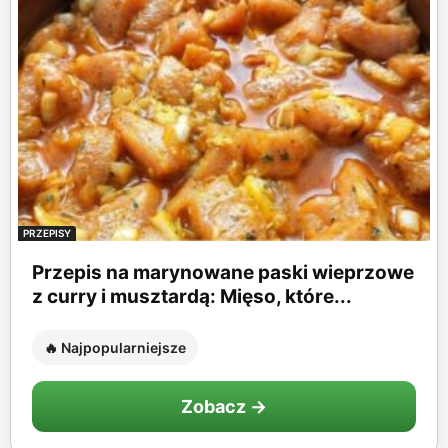
PRZEPISY
Przepis na marynowane paski wieprzowe
z curry i musztardą: Mięso, które...
🔥 Najpopularniejsze
Zobacz →