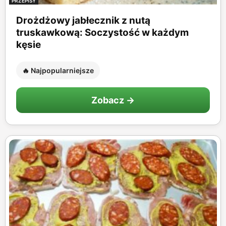
PRZEPISY
Drożdżowy jabłecznik z nutą
truskawkową: Soczystość w każdym
kęsie
🔥 Najpopularniejsze
Zobacz →