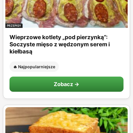
PRZEPISY
Wieprzowe kotlety „pod pierzynką”:
Soczyste mięso z wędzonym serem i
kiełbasą
🔥 Najpopularniejsze
Zobacz →