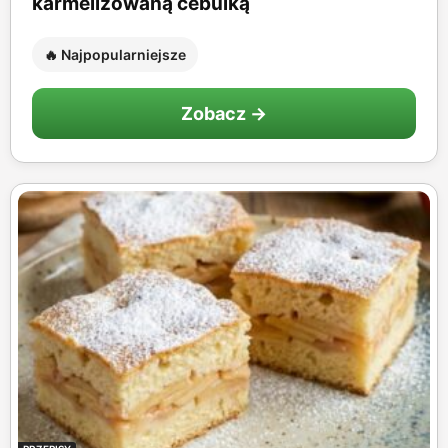
karmelizowaną cebulką
🔥 Najpopularniejsze
Zobacz →