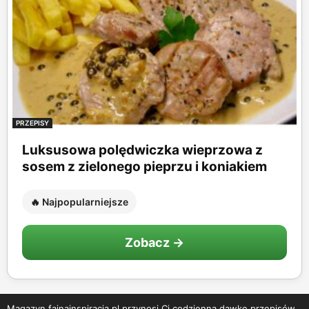
PRZEPISY
Luksusowa polędwiczka wieprzowa z
sosem z zielonego pieprzu i koniakiem
🔥 Najpopularniejsze
Zobacz →
Magazyn fajnainspiracja.pl przynosi Ci codzienną dawkę przepisów,