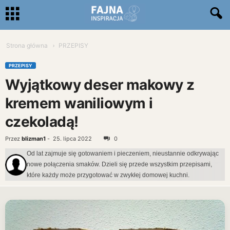
Strona główna
PRZEPISY
PRZEPISY
Wyjątkowy deser makowy z
kremem waniliowym i
czekoladą!
Przez
blizman1
-
25. lipca 2022
0
Od lat zajmuje się gotowaniem i pieczeniem, nieustannie odkrywając
nowe połączenia smaków. Dzieli się przede wszystkim przepisami,
które każdy może przygotować w zwykłej domowej kuchni.