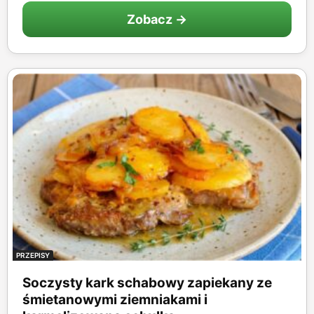
Zobacz →
PRZEPISY
Soczysty kark schabowy zapiekany ze
śmietanowymi ziemniakami i