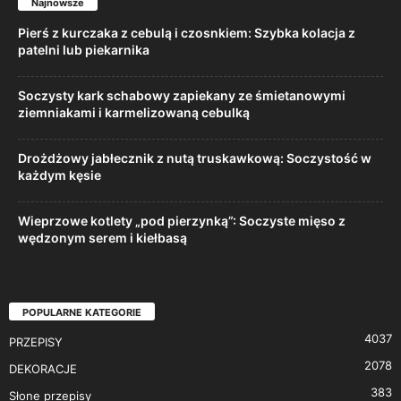
Najnowsze
Pierś z kurczaka z cebulą i czosnkiem: Szybka kolacja z
patelni lub piekarnika
Soczysty kark schabowy zapiekany ze śmietanowymi
ziemniakami i karmelizowaną cebulką
Drożdżowy jabłecznik z nutą truskawkową: Soczystość w
każdym kęsie
Wieprzowe kotlety „pod pierzynką”: Soczyste mięso z
wędzonym serem i kiełbasą
POPULARNE KATEGORIE
4037
PRZEPISY
2078
DEKORACJE
383
Słone przepisy