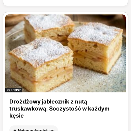
PRZEPISY
Drożdżowy jabłecznik z nutą
truskawkową: Soczystość w każdym
kęsie
🔥 Najpopularniejsze