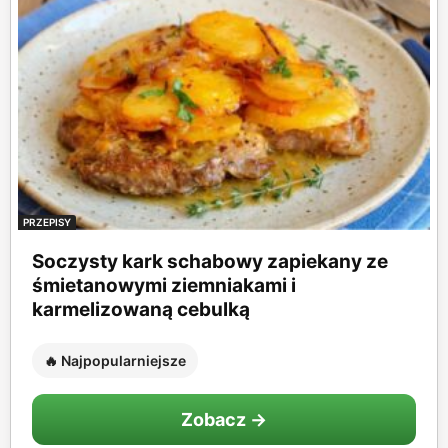
PRZEPISY
Soczysty kark schabowy zapiekany ze
śmietanowymi ziemniakami i
karmelizowaną cebulką
🔥 Najpopularniejsze
Zobacz →