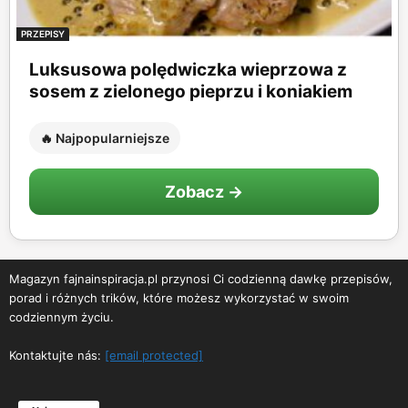
PRZEPISY
Luksusowa polędwiczka wieprzowa z
sosem z zielonego pieprzu i koniakiem
🔥 Najpopularniejsze
Zobacz →
Magazyn fajnainspiracja.pl przynosi Ci codzienną dawkę przepisów,
porad i różnych trików, które możesz wykorzystać w swoim
codziennym życiu.
Kontaktujte nás:
[email protected]