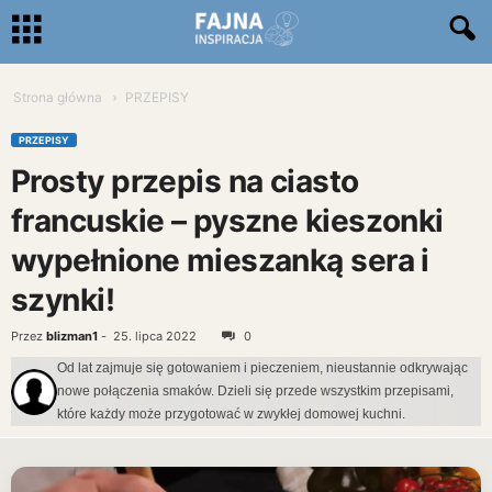
Strona główna
PRZEPISY
PRZEPISY
Prosty przepis na ciasto
francuskie – pyszne kieszonki
wypełnione mieszanką sera i
szynki!
Przez
blizman1
-
25. lipca 2022
0
Od lat zajmuje się gotowaniem i pieczeniem, nieustannie odkrywając
nowe połączenia smaków. Dzieli się przede wszystkim przepisami,
które każdy może przygotować w zwykłej domowej kuchni.