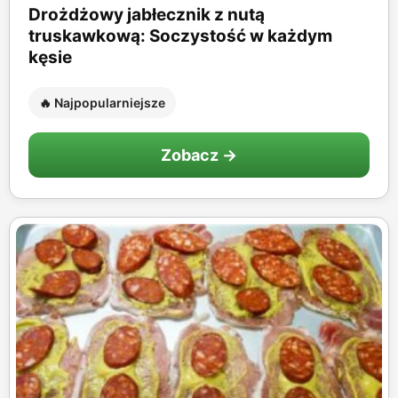
Drożdżowy jabłecznik z nutą
truskawkową: Soczystość w każdym
kęsie
🔥 Najpopularniejsze
Zobacz →