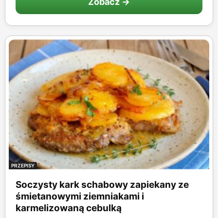
Zobacz →
PRZEPISY
Soczysty kark schabowy zapiekany ze
śmietanowymi ziemniakami i
karmelizowaną cebulką