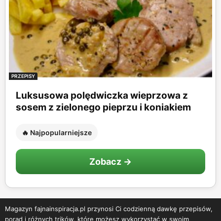
PRZEPISY
Luksusowa polędwiczka wieprzowa z
sosem z zielonego pieprzu i koniakiem
🔥 Najpopularniejsze
Zobacz →
Magazyn fajnainspiracja.pl przynosi Ci codzienną dawkę przepisów,
porad i różnych trików, które możesz wykorzystać w swoim