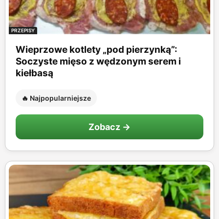
PRZEPISY
Wieprzowe kotlety „pod pierzynką”:
Soczyste mięso z wędzonym serem i
kiełbasą
🔥 Najpopularniejsze
Zobacz →