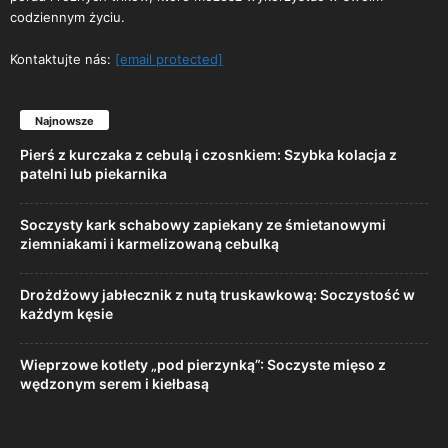
codziennym życiu.
Kontaktujte nás:
[email protected]
Najnowsze
Pierś z kurczaka z cebulą i czosnkiem: Szybka kolacja z
patelni lub piekarnika
Soczysty kark schabowy zapiekany ze śmietanowymi
ziemniakami i karmelizowaną cebulką
Drożdżowy jabłecznik z nutą truskawkową: Soczystość w
każdym kęsie
Wieprzowe kotlety „pod pierzynką”: Soczyste mięso z
wędzonym serem i kiełbasą