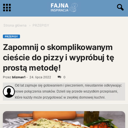
Strona główna
PRZEPISY
PRZEPISY
Zapomnij o skomplikowanym
cieście do pizzy i wypróbuj tę
prostą metodę!
Przez
blizman1
-
24. lipca 2022
0
Od lat zajmuje się gotowaniem i pieczeniem, nieustannie odkrywając
nowe połączenia smaków. Dzieli się przede wszystkim przepisami,
które każdy może przygotować w zwykłej domowej kuchni.