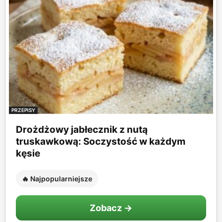
PRZEPISY
Drożdżowy jabłecznik z nutą
truskawkową: Soczystość w każdym
kęsie
🔥 Najpopularniejsze
Zobacz →