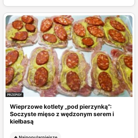
PRZEPISY
Wieprzowe kotlety „pod pierzynką”:
Soczyste mięso z wędzonym serem i
kiełbasą
🔥 Najpopularniejsze