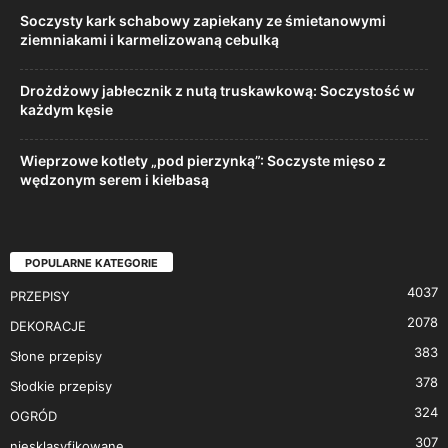
Soczysty kark schabowy zapiekany ze śmietanowymi
ziemniakami i karmelizowaną cebulką
Drożdżowy jabłecznik z nutą truskawkową: Soczystość w
każdym kęsie
Wieprzowe kotlety „pod pierzynką”: Soczyste mięso z
wędzonym serem i kiełbasą
POPULARNE KATEGORIE
4037
PRZEPISY
2078
DEKORACJE
383
Słone przepisy
378
Słodkie przepisy
324
OGRÓD
307
niesklasyfikowane