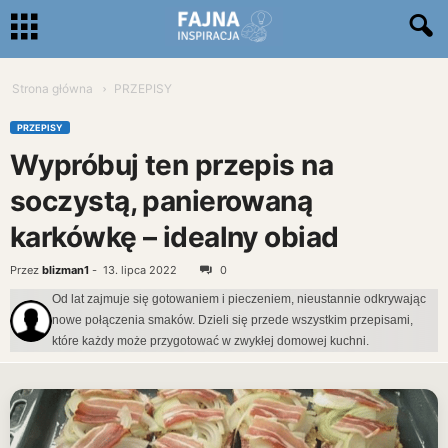
Strona główna
PRZEPISY
PRZEPISY
Wypróbuj ten przepis na
soczystą, panierowaną
karkówkę – idealny obiad
Przez
blizman1
-
13. lipca 2022
0
Od lat zajmuje się gotowaniem i pieczeniem, nieustannie odkrywając
nowe połączenia smaków. Dzieli się przede wszystkim przepisami,
które każdy może przygotować w zwykłej domowej kuchni.