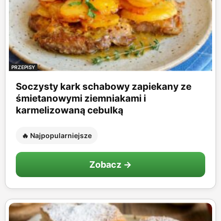
PRZEPISY
Soczysty kark schabowy zapiekany ze
śmietanowymi ziemniakami i
karmelizowaną cebulką
🔥 Najpopularniejsze
Zobacz →