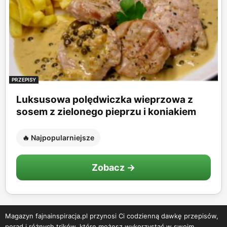
PRZEPISY
Luksusowa polędwiczka wieprzowa z
sosem z zielonego pieprzu i koniakiem
🔥 Najpopularniejsze
Zobacz →
Magazyn fajnainspiracja.pl przynosi Ci codzienną dawkę przepisów,
porad i różnych trików, które możesz wykorzystać w swoim