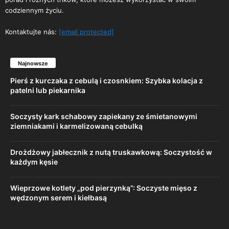
codziennym życiu.
Kontaktujte nás:
[email protected]
Najnowsze
Pierś z kurczaka z cebulą i czosnkiem: Szybka kolacja z
patelni lub piekarnika
Soczysty kark schabowy zapiekany ze śmietanowymi
ziemniakami i karmelizowaną cebulką
Drożdżowy jabłecznik z nutą truskawkową: Soczystość w
każdym kęsie
Wieprzowe kotlety „pod pierzynką”: Soczyste mięso z
wędzonym serem i kiełbasą