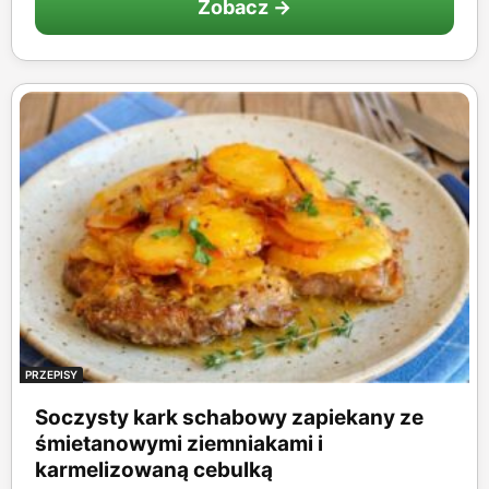
Zobacz →
PRZEPISY
Soczysty kark schabowy zapiekany ze
śmietanowymi ziemniakami i
karmelizowaną cebulką