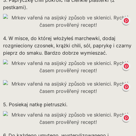
3. Papryczkę chili pokroić na cienkie plasterki (z
pestkami).
4. W misce, do której włożyłeś marchewki, dodaj
rozgnieciony czosnek, krążki chili, sól, paprykę i czarny
pieprz do smaku. Bardzo dobrze wymieszać.
5. Posiekaj natkę pietruszki.
6. Do każdego umytego, wysterylizowanego i