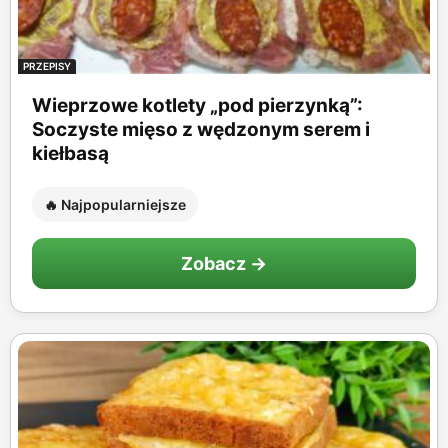
PRZEPISY
Wieprzowe kotlety „pod pierzynką”:
Soczyste mięso z wędzonym serem i
kiełbasą
🔥 Najpopularniejsze
Zobacz →