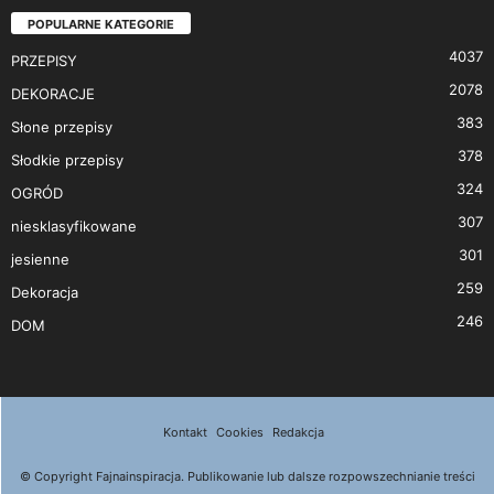
POPULARNE KATEGORIE
4037
PRZEPISY
2078
DEKORACJE
383
Słone przepisy
378
Słodkie przepisy
324
OGRÓD
307
niesklasyfikowane
301
jesienne
259
Dekoracja
246
DOM
Kontakt
Cookies
Redakcja
© Copyright Fajnainspiracja. Publikowanie lub dalsze rozpowszechnianie treści