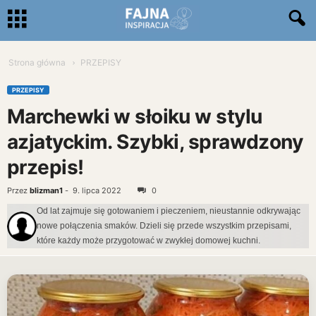
Strona główna
PRZEPISY
PRZEPISY
Marchewki w słoiku w stylu
azjatyckim. Szybki, sprawdzony
przepis!
Przez
blizman1
-
9. lipca 2022
0
Od lat zajmuje się gotowaniem i pieczeniem, nieustannie odkrywając
nowe połączenia smaków. Dzieli się przede wszystkim przepisami,
które każdy może przygotować w zwykłej domowej kuchni.