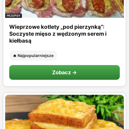
PRZEPISY
Wieprzowe kotlety „pod pierzynką”:
Soczyste mięso z wędzonym serem i
kiełbasą
🔥 Najpopularniejsze
Zobacz →