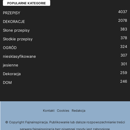
POPULARNE KATEGORIE
4037
PRZEPISY
2078
DEKORACJE
383
Słone przepisy
378
Słodkie przepisy
324
OGRÓD
307
niesklasyfikowane
301
jesienne
259
Dekoracja
246
DOM
Kontakt
Cookies
Redakcja
© Copyright Fajnainspiracja. Publikowanie lub dalsze rozpowszechnianie treści
serwera fajnainspiracja bez pisemnej zgody jest zabronione.