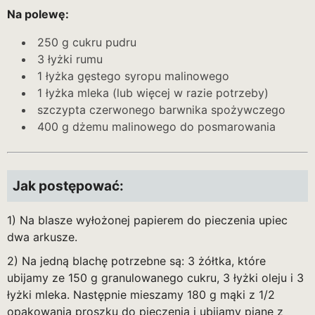
Na polewę:
250 g cukru pudru
3 łyżki rumu
1 łyżka gęstego syropu malinowego
1 łyżka mleka (lub więcej w razie potrzeby)
szczypta czerwonego barwnika spożywczego
400 g dżemu malinowego do posmarowania
Jak postępować:
1) Na blasze wyłożonej papierem do pieczenia upiec
dwa arkusze.
2) Na jedną blachę potrzebne są: 3 żółtka, które
ubijamy ze 150 g granulowanego cukru, 3 łyżki oleju i 3
łyżki mleka. Następnie mieszamy 180 g mąki z 1/2
opakowania proszku do pieczenia i ubijamy pianę z