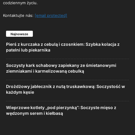
codziennym życiu.
Kontaktujte nás:
[email protected]
Najnowsze
Pierś z kurczaka z cebulą i czosnkiem: Szybka kolacja z
patelni lub piekarnika
Soczysty kark schabowy zapiekany ze śmietanowymi
ziemniakami i karmelizowaną cebulką
Drożdżowy jabłecznik z nutą truskawkową: Soczystość w
każdym kęsie
Wieprzowe kotlety „pod pierzynką”: Soczyste mięso z
wędzonym serem i kiełbasą