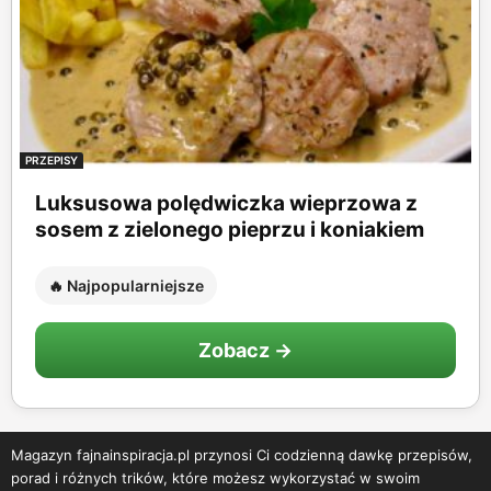
PRZEPISY
Luksusowa polędwiczka wieprzowa z
sosem z zielonego pieprzu i koniakiem
🔥 Najpopularniejsze
Zobacz →
Magazyn fajnainspiracja.pl przynosi Ci codzienną dawkę przepisów,
porad i różnych trików, które możesz wykorzystać w swoim