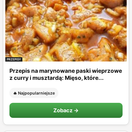
PRZEPISY
Przepis na marynowane paski wieprzowe
z curry i musztardą: Mięso, które...
🔥 Najpopularniejsze
Zobacz →