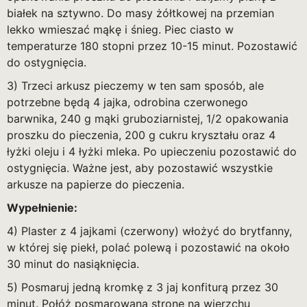
białek na sztywno. Do masy żółtkowej na przemian
lekko wmieszać mąkę i śnieg. Piec ciasto w
temperaturze 180 stopni przez 10-15 minut. Pozostawić
do ostygnięcia.
3) Trzeci arkusz pieczemy w ten sam sposób, ale
potrzebne będą 4 jajka, odrobina czerwonego
barwnika, 240 g mąki gruboziarnistej, 1/2 opakowania
proszku do pieczenia, 200 g cukru kryształu oraz 4
łyżki oleju i 4 łyżki mleka. Po upieczeniu pozostawić do
ostygnięcia. Ważne jest, aby pozostawić wszystkie
arkusze na papierze do pieczenia.
Wypełnienie:
4) Plaster z 4 jajkami (czerwony) włożyć do brytfanny,
w której się piekł, polać polewą i pozostawić na około
30 minut do nasiąknięcia.
5) Posmaruj jedną kromkę z 3 jaj konfiturą przez 30
minut. Połóż posmarowaną stronę na wierzchu