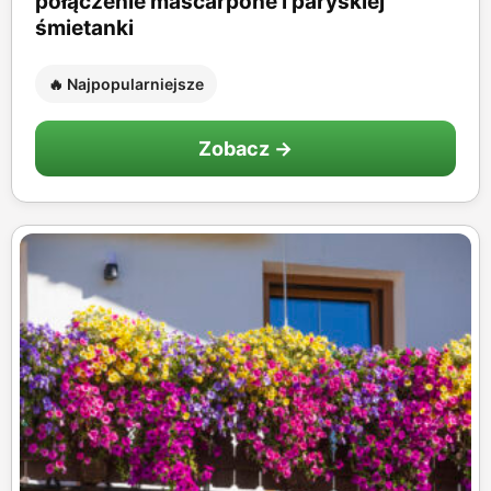
połączenie mascarpone i paryskiej
śmietanki
🔥 Najpopularniejsze
Zobacz →