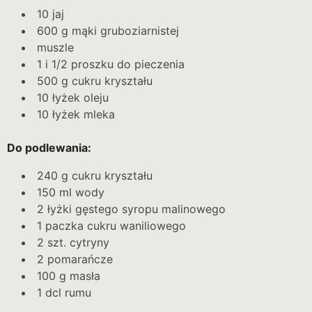
10 jaj
600 g mąki gruboziarnistej
muszle
1 i 1/2 proszku do pieczenia
500 g cukru kryształu
10 łyżek oleju
10 łyżek mleka
Do podlewania:
240 g cukru kryształu
150 ml wody
2 łyżki gęstego syropu malinowego
1 paczka cukru waniliowego
2 szt. cytryny
2 pomarańcze
100 g masła
1 dcl rumu