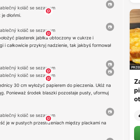
 je dłońmi.
ołożyć plasterek jabłka obtoczony w cukrze i
i i całkowicie przykryj nadzienie, tak jakbyś formował
PRZE
Z
średnicy 30 cm wyłożyć papierem do pieczenia. Ułóż na
p
ąg. Ponieważ środek blaszki pozostaje pusty, uformuj
o

ieść je w pustych przestrzeniach między plackami na