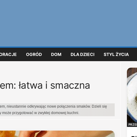
ORACJE
OGRÓD
DOM
DLA DZIECI
STYL ŻYCIA
em: łatwa i smaczna
iem, nieustannie odkrywając nowe połączenia smaków. Dzieli się
dy może przygotować w zwykłej domowej kuchni.
PRZE