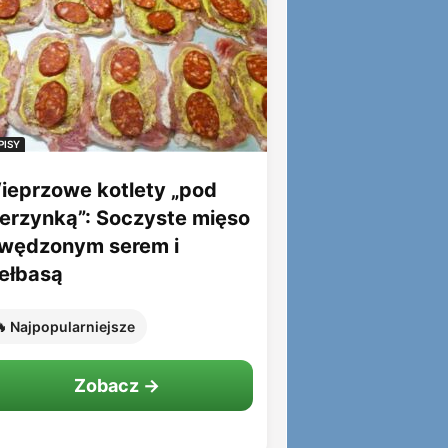
PISY
ieprzowe kotlety „pod
ierzynką”: Soczyste mięso
 wędzonym serem i
iełbasą
 Najpopularniejsze
Zobacz →