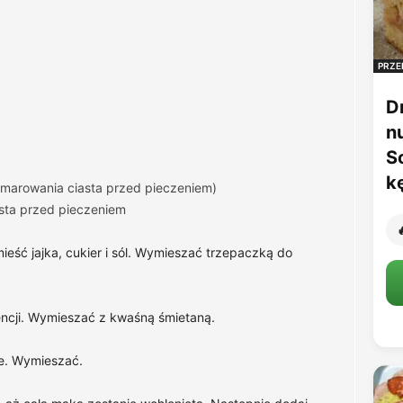
PRZE
D
n
S
k
smarowania ciasta przed pieczeniem)
sta przed pieczeniem

mieść jajka, cukier i sól. Wymieszać trzepaczką do
tencji. Wymieszać z kwaśną śmietaną.
że. Wymieszać.