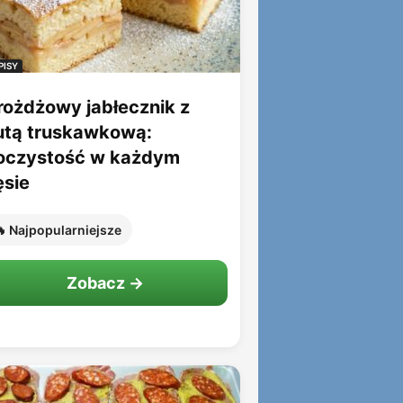
PISY
rożdżowy jabłecznik z
utą truskawkową:
oczystość w każdym
ęsie
 Najpopularniejsze
Zobacz →