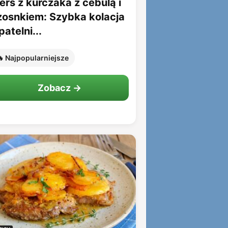
erś z kurczaka z cebulą i
zosnkiem: Szybka kolacja
patelni...
 Najpopularniejsze
Zobacz →