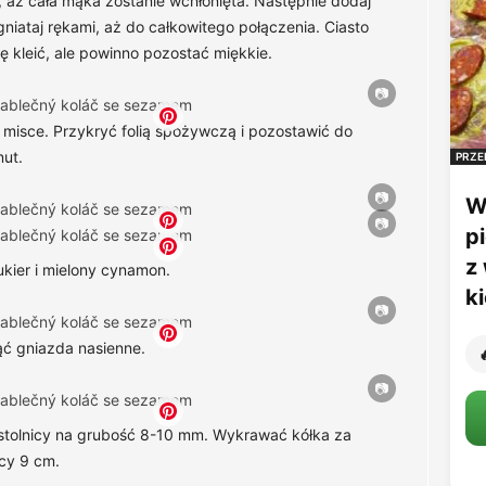
, aż cała mąka zostanie wchłonięta. Następnie dodaj
ugniataj rękami, aż do całkowitego połączenia. Ciasto
ę kleić, ale powinno pozostać miękkie.
j misce. Przykryć folią spożywczą i pozostawić do
nut.
PRZE
W
p
z
kier i mielony cynamon.
k
nąć gniazda nasienne.

 stolnicy na grubość 8-10 mm. Wykrawać kółka za
cy 9 cm.