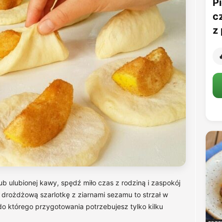
Pi
c
z 

lub ulubionej kawy, spędź miło czas z rodziną i zaspokój
 drożdżową szarlotkę z ziarnami sezamu to strzał w
do którego przygotowania potrzebujesz tylko kilku