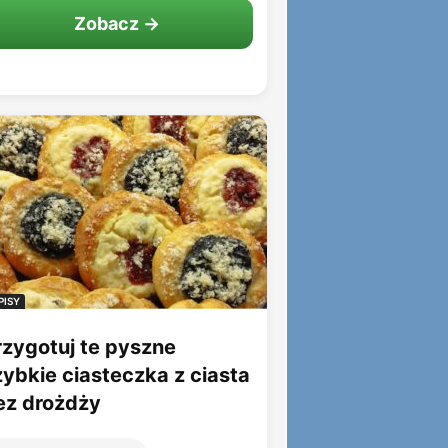
Zobacz →
PISY
rzygotuj te pyszne
zybkie ciasteczka z ciasta
ez drożdży