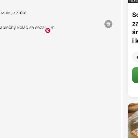
PRZE
cznie je zrób!
S
z
ś
i
