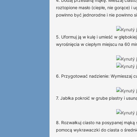
4. Dodaj przesianą mąkę. Mieszaj ciasto
roztopione masło (ciepłe, nie gorące) i 
powinno być jednorodne i nie powinno si
5. Uformuj ją w kulę i umieść w głębokie
wyrośnięcia w ciepłym miejscu na 60 mi
6. Przygotować nadzienie: Wymieszaj cu
7. Jabłka pokroić w grube plastry i usu
8. Rozwałkuj ciasto na posypanej mąką
pomocą wykrawaczki do ciasta o średni