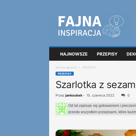
F
a
j
n
a
i
n
NAJNOWSZE
PRZEPISY
DEK
s
p
Strona główna
PRZEPISY
i
PRZEPISY
r
Szarlotka z sezam
a
c
j
Przez
jankoubek
-
15. czerwca 2022
0
a
Od lat zajmuje się gotowaniem i pieczen
przede wszystkim przepisami, które każ