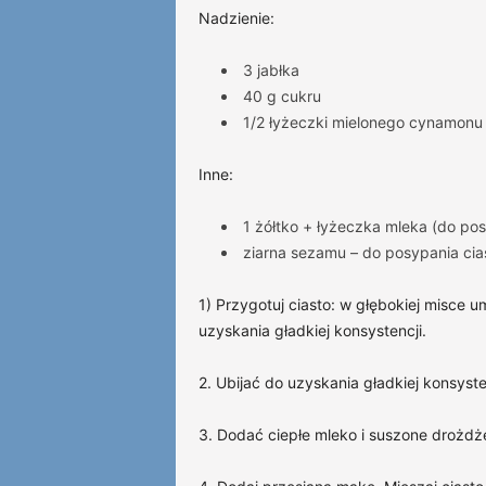
Nadzienie:
3 jabłka
40 g cukru
1/2 łyżeczki mielonego cynamonu
Inne:
1 żółtko + łyżeczka mleka (do po
ziarna sezamu – do posypania cia
1) Przygotuj ciasto: w głębokiej misce u
uzyskania gładkiej konsystencji.
2. Ubijać do uzyskania gładkiej konsys
3. Dodać ciepłe mleko i suszone drożd