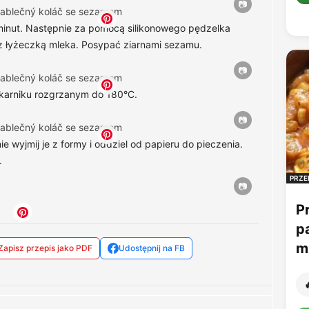
minut. Następnie za pomocą silikonowego pędzelka
z łyżeczką mleka. Posypać ziarnami sezamu.
ekarniku rozgrzanym do 180°C.
e wyjmij je z formy i oddziel od papieru do pieczenia.
.
PRZE
P
p
mu
Zapisz przepis jako PDF
Udostępnij na FB
