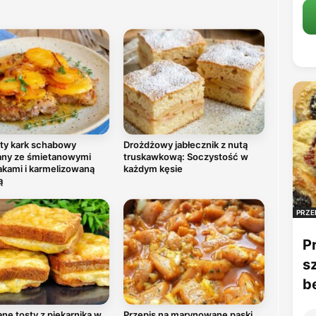
ty kark schabowy
Drożdżowy jabłecznik z nutą
any ze śmietanowymi
truskawkową: Soczystość w
akami i karmelizowaną
każdym kęsie
ą
PRZE
P
s
b
ne tosty z piekarnika w
Przepis na marynowane paski