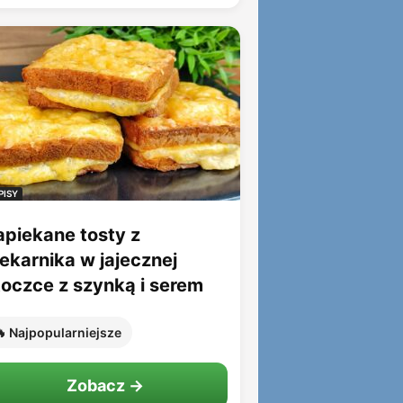
PISY
apiekane tosty z
iekarnika w jajecznej
toczce z szynką i serem
 Najpopularniejsze
Zobacz →