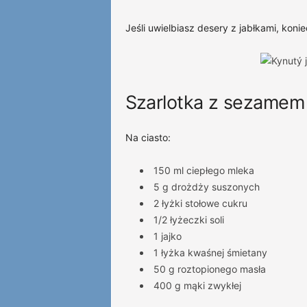
Jeśli uwielbiasz desery z jabłkami, konie
Szarlotka z sezamem
Na ciasto:
150 ml ciepłego mleka
5 g drożdży suszonych
2 łyżki stołowe cukru
1/2 łyżeczki soli
1 jajko
1 łyżka kwaśnej śmietany
50 g roztopionego masła
400 g mąki zwykłej