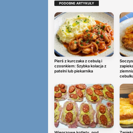
PODOBNE ARTYKUŁY
Pierś z kurczaka z cebulą i
Soczys
czosnkiem: Szybka kolacja z
zapiek
patelni lub piekarnika
ziemni
cebulk
Wieprzowe kotlety „pod
Zapieka