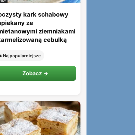
PISY
oczysty kark schabowy
apiekany ze
mietanowymi ziemniakami
 karmelizowaną cebulką
 Najpopularniejsze
Zobacz →