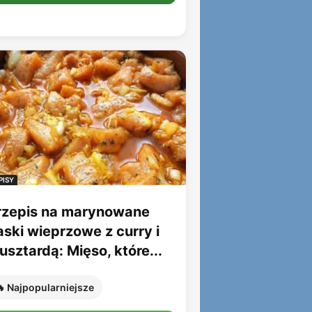
PISY
rzepis na marynowane
aski wieprzowe z curry i
sztardą: Mięso, które...
 Najpopularniejsze