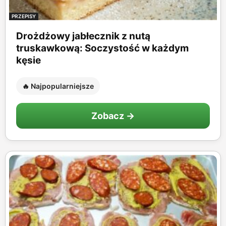
PRZEPISY
Drożdżowy jabłecznik z nutą
truskawkową: Soczystość w każdym
kęsie
🔥 Najpopularniejsze
Zobacz →