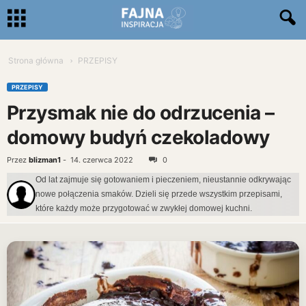
Strona główna
PRZEPISY
PRZEPISY
Przysmak nie do odrzucenia –
domowy budyń czekoladowy
Przez
blizman1
-
14. czerwca 2022
0
Od lat zajmuje się gotowaniem i pieczeniem, nieustannie odkrywając
nowe połączenia smaków. Dzieli się przede wszystkim przepisami,
które każdy może przygotować w zwykłej domowej kuchni.