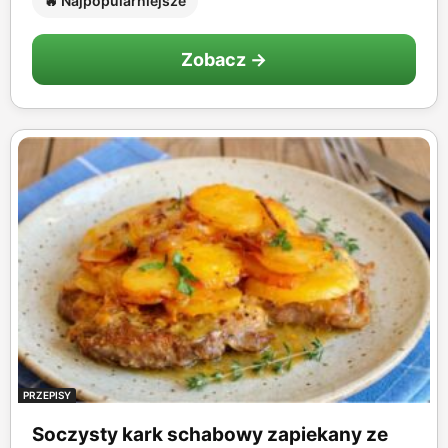
🔥 Najpopularniejsze
Zobacz →
PRZEPISY
Soczysty kark schabowy zapiekany ze