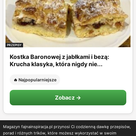
PRZEPISY
Kostka Baronowej z jabłkami i bezą:
Krucha klasyka, która nigdy nie...
🔥 Najpopularniejsze
Zobacz →
Magazyn fajnainspiracja.pl przynosi Ci codzienną dawkę przepisów,
porad i różnych trików, które możesz wykorzystać w swoim