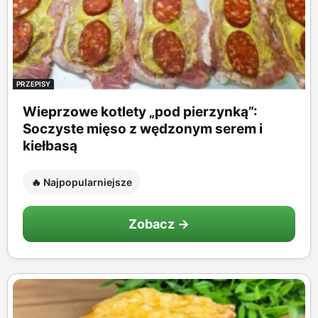
PRZEPISY
Wieprzowe kotlety „pod pierzynką”:
Soczyste mięso z wędzonym serem i
kiełbasą
🔥 Najpopularniejsze
Zobacz →