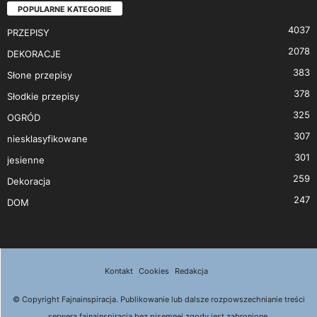
POPULARNE KATEGORIE
4037
PRZEPISY
2078
DEKORACJE
383
Słone przepisy
378
Słodkie przepisy
325
OGRÓD
307
niesklasyfikowane
301
jesienne
259
Dekoracja
247
DOM
Kontakt
Cookies
Redakcja
© Copyright Fajnainspiracja. Publikowanie lub dalsze rozpowszechnianie treści
serwera fajnainspiracja bez pisemnej zgody jest zabronione.