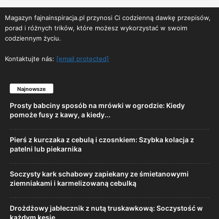
Magazyn fajnainspiracja.pl przynosi Ci codzienną dawkę przepisów,
porad i różnych trików, które możesz wykorzystać w swoim
codziennym życiu.
Kontaktujte nás:
[email protected]
Najnowsze
Prosty babciny sposób na mrówki w ogrodzie: Kiedy
pomoże fusy z kawy, a kiedy...
Pierś z kurczaka z cebulą i czosnkiem: Szybka kolacja z
patelni lub piekarnika
Soczysty kark schabowy zapiekany ze śmietanowymi
ziemniakami i karmelizowaną cebulką
Drożdżowy jabłecznik z nutą truskawkową: Soczystość w
każdym kęsie