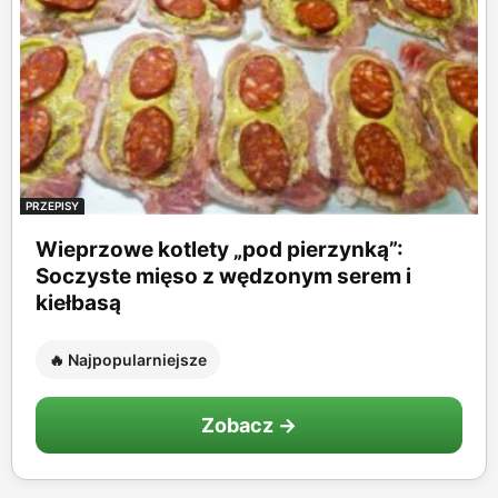
PRZEPISY
Wieprzowe kotlety „pod pierzynką”:
Soczyste mięso z wędzonym serem i
kiełbasą
🔥 Najpopularniejsze
Zobacz →