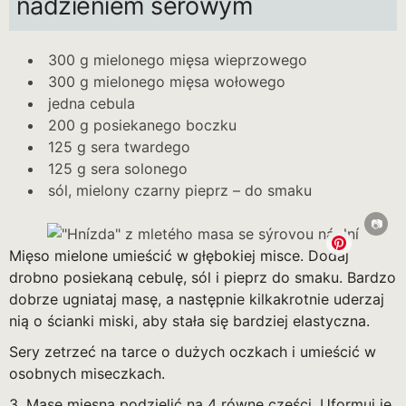
nadzieniem serowym
300 g mielonego mięsa wieprzowego
300 g mielonego mięsa wołowego
jedna cebula
200 g posiekanego boczku
125 g sera twardego
125 g sera solonego
sól, mielony czarny pieprz – do smaku
Mięso mielone umieścić w głębokiej misce. Dodaj
drobno posiekaną cebulę, sól i pieprz do smaku. Bardzo
dobrze ugniataj masę, a następnie kilkakrotnie uderzaj
nią o ścianki miski, aby stała się bardziej elastyczna.
Sery zetrzeć na tarce o dużych oczkach i umieścić w
osobnych miseczkach.
3. Masę mięsną podzielić na 4 równe części. Uformuj je