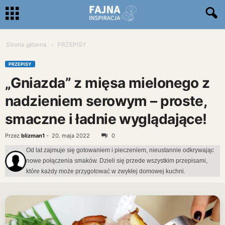
Strona główna
PRZEPISY
PRZEPISY
„Gniazda” z mięsa mielonego z
nadzieniem serowym – proste,
smaczne i ładnie wyglądające!
Przez
blizman1
-
20. maja 2022
0
Od lat zajmuje się gotowaniem i pieczeniem, nieustannie odkrywając
nowe połączenia smaków. Dzieli się przede wszystkim przepisami,
które każdy może przygotować w zwykłej domowej kuchni.