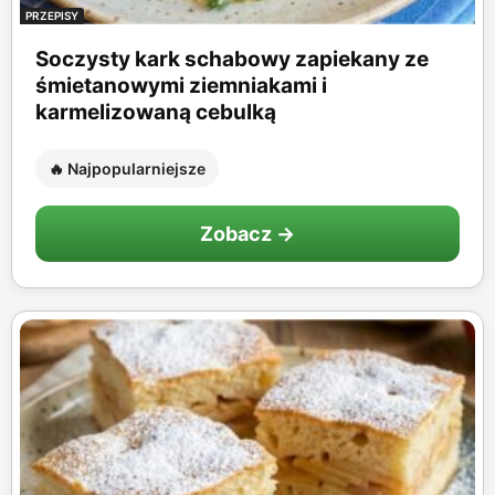
PRZEPISY
Soczysty kark schabowy zapiekany ze
śmietanowymi ziemniakami i
karmelizowaną cebulką
🔥 Najpopularniejsze
Zobacz →