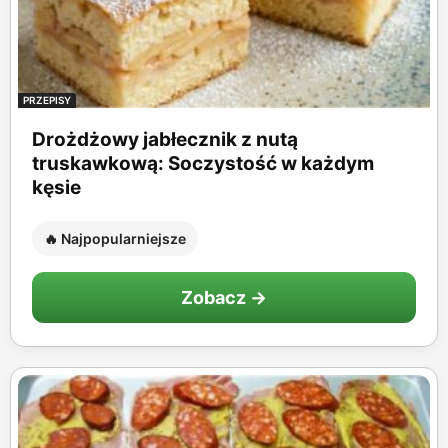
PRZEPISY
Drożdżowy jabłecznik z nutą
truskawkową: Soczystość w każdym
kęsie
🔥 Najpopularniejsze
Zobacz →