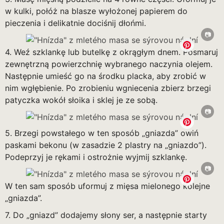
w kulki, połóż na blasze wyłożonej papierem do
pieczenia i delikatnie dociśnij dłońmi.
4. Weź szklankę lub butelkę z okrągłym dnem. Posmaruj
zewnętrzną powierzchnię wybranego naczynia olejem.
Następnie umieść go na środku placka, aby zrobić w
nim wgłębienie. Po zrobieniu wgniecenia zbierz brzegi
patyczka wokół słoika i sklej je ze sobą.
5. Brzegi powstałego w ten sposób „gniazda” owiń
paskami bekonu (w zasadzie 2 plastry na „gniazdo”).
Podeprzyj je rękami i ostrożnie wyjmij szklankę.
W ten sam sposób uformuj z mięsa mielonego kolejne
„gniazda”.
7. Do „gniazd” dodajemy słony ser, a następnie starty