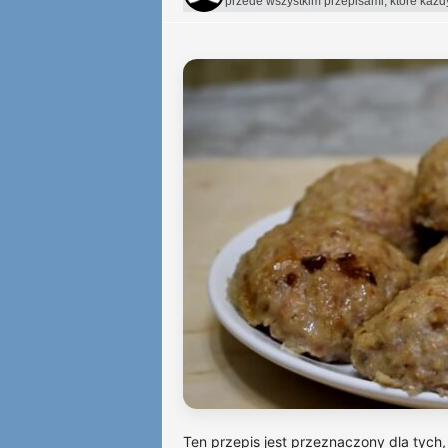
przede wszystkim przepisami, które każ
Ten przepis jest przeznaczony dla tych