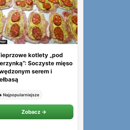
PISY
ieprzowe kotlety „pod
ierzynką”: Soczyste mięso
 wędzonym serem i
iełbasą
 Najpopularniejsze
Zobacz →