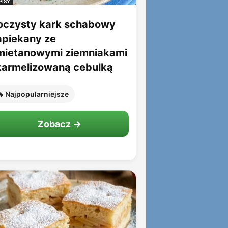
PISY
oczysty kark schabowy
apiekany ze
mietanowymi ziemniakami
 karmelizowaną cebulką
 Najpopularniejsze
Zobacz →