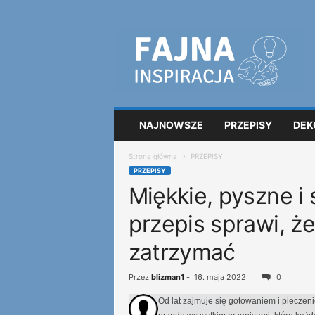
F
a
j
n
a
i
n
NAJNOWSZE
PRZEPISY
DEK
s
p
Strona główna
PRZEPISY
i
PRZEPISY
r
Miękkie, pyszne i 
a
c
przepis sprawi, że
j
a
zatrzymać
Przez
blizman1
-
16. maja 2022
0
Od lat zajmuje się gotowaniem i pieczen