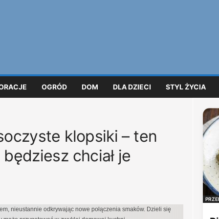
ORACJE
OGRÓD
DOM
DLA DZIECI
STYL ŻYCIA
soczyste klopsiki – ten
 będziesz chciał je
PRZE
iem, nieustannie odkrywając nowe połączenia smaków. Dzieli się