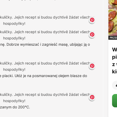
PRZE
ę. Dobrze wymieszać i zagnieść masę, ubijając ją o
W
p
z
k
 placki. Ułóż je na posmarowanej olejem blasze do

grzanym do 200°C.