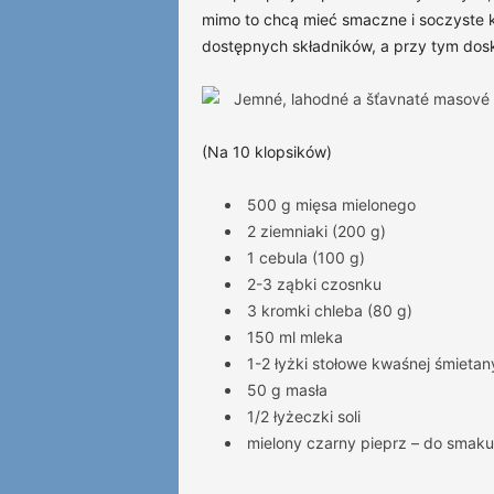
mimo to chcą mieć smaczne i soczyste k
dostępnych składników, a przy tym dosk
(Na 10 klopsików)
500 g mięsa mielonego
2 ziemniaki (200 g)
1 cebula (100 g)
2-3 ząbki czosnku
3 kromki chleba (80 g)
150 ml mleka
1-2 łyżki stołowe kwaśnej śmietan
50 g masła
1/2 łyżeczki soli
mielony czarny pieprz – do smaku