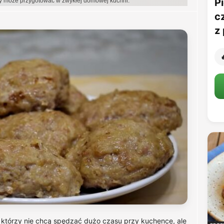
Pi
dy może przygotować w zwykłej domowej kuchni.
c
z 

, którzy nie chcą spędzać dużo czasu przy kuchence, ale