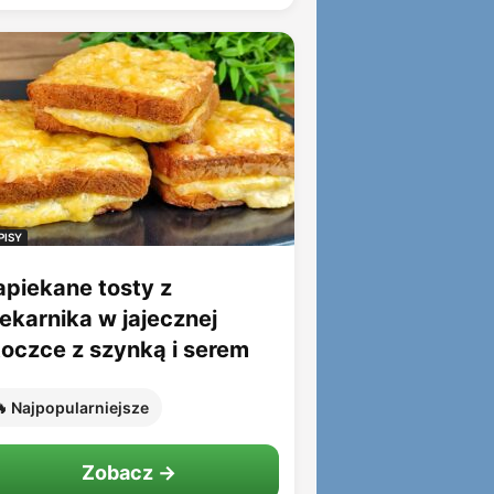
PISY
apiekane tosty z
iekarnika w jajecznej
toczce z szynką i serem
 Najpopularniejsze
Zobacz →