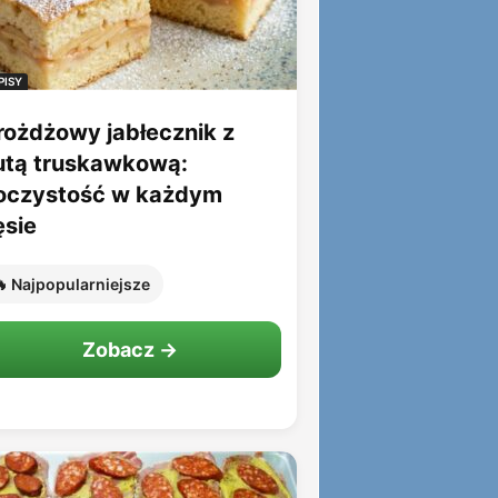
PISY
rożdżowy jabłecznik z
utą truskawkową:
oczystość w każdym
ęsie
 Najpopularniejsze
Zobacz →