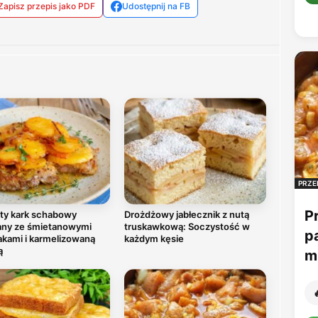
Zapisz przepis jako PDF
Udostępnij na FB
PRZE
P
ty kark schabowy
Drożdżowy jabłecznik z nutą
any ze śmietanowymi
truskawkową: Soczystość w
p
akami i karmelizowaną
każdym kęsie
ą
mu
