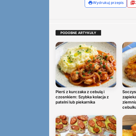
Wydrukuj przepis
PODOBNE ARTYKUŁY
Pierś z kurczaka z cebulą i
Soczys
czosnkiem: Szybka kolacja z
zapiek
patelni lub piekarnika
ziemni
cebulk