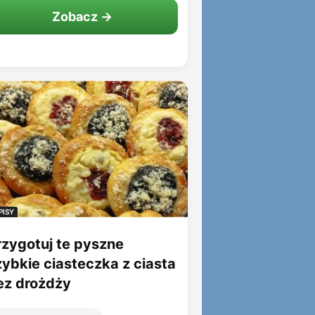
Zobacz →
PISY
rzygotuj te pyszne
zybkie ciasteczka z ciasta
ez drożdży