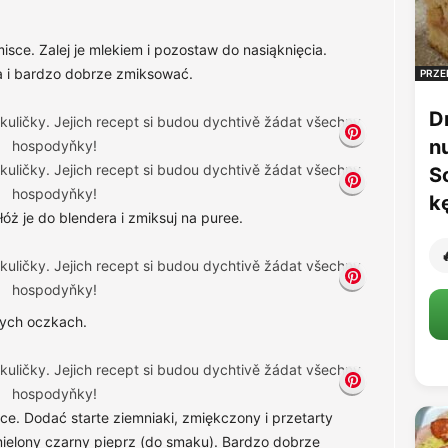
isce. Zalej je mlekiem i pozostaw do nasiąknięcia.
a i bardzo dobrze zmiksować.
PRZE
D
n
S
k
łóż je do blendera i zmiksuj na puree.

łych oczkach.
ce. Dodać starte ziemniaki, zmiękczony i przetarty
i mielony czarny pieprz (do smaku). Bardzo dobrze