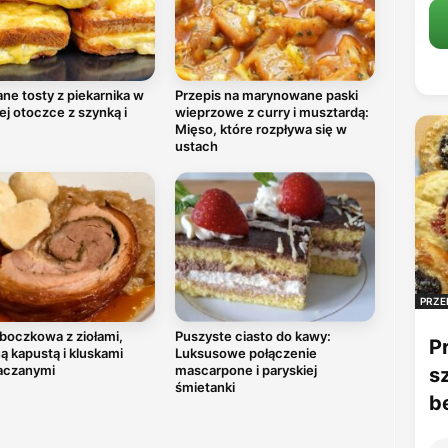
ne tosty z piekarnika w
Przepis na marynowane paski
ej otoczce z szynką i
wieprzowe z curry i musztardą:
Mięso, które rozpływa się w
ustach
PRZE
boczkowa z ziołami,
Puszyste ciasto do kawy:
P
 kapustą i kluskami
Luksusowe połączenie
aczanymi
mascarpone i paryskiej
s
śmietanki
b