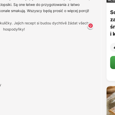
PRZE
lopsiki. Są one łatwe do przygotowania z łatwo
onale smakują. Wszyscy będą prosić o więcej porcji!
S
z
ś
i

y