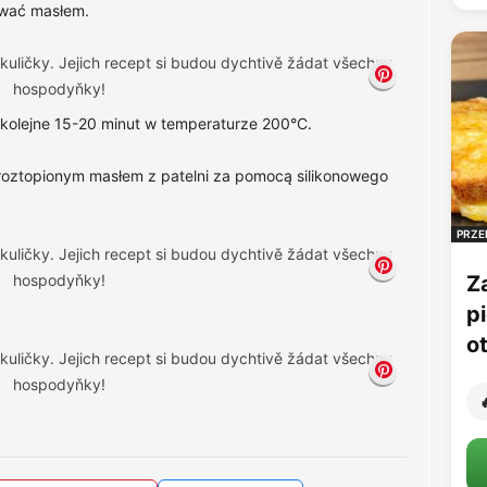
ować masłem.
 kolejne 15-20 minut w temperaturze 200°C.
e roztopionym masłem z patelni za pomocą silikonowego
PRZE
Z
p
o
