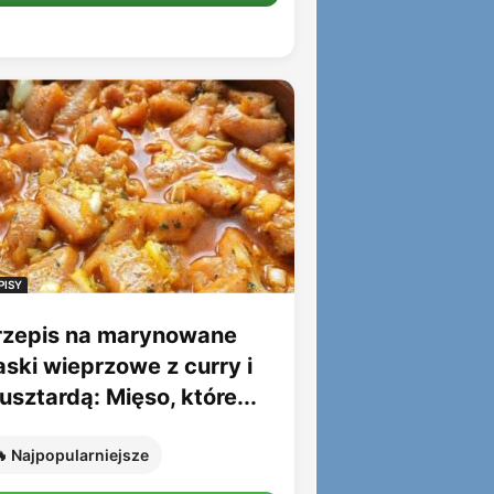
PISY
rzepis na marynowane
aski wieprzowe z curry i
sztardą: Mięso, które...
 Najpopularniejsze