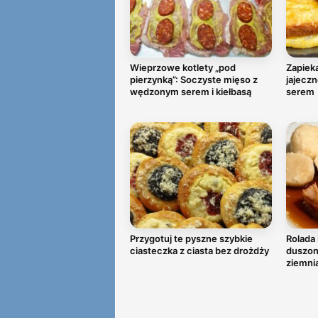
Wieprzowe kotlety „pod
Zapieka
pierzynką”: Soczyste mięso z
jajeczn
wędzonym serem i kiełbasą
serem
Przygotuj te pyszne szybkie
Rolada 
ciasteczka z ciasta bez drożdży
duszoną
ziemni