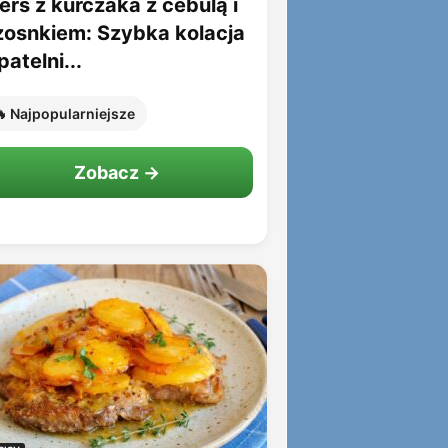
erś z kurczaka z cebulą i
zosnkiem: Szybka kolacja
patelni...
 Najpopularniejsze
Zobacz →