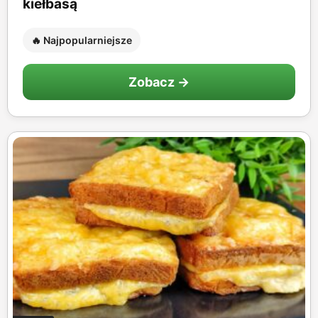
kiełbasą
🔥 Najpopularniejsze
Zobacz →