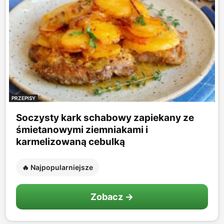
PRZEPISY
Soczysty kark schabowy zapiekany ze
śmietanowymi ziemniakami i
karmelizowaną cebulką
🔥 Najpopularniejsze
Zobacz →