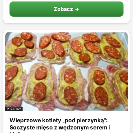
Zobacz →
PRZEPISY
Wieprzowe kotlety „pod pierzynką”:
Soczyste mięso z wędzonym serem i