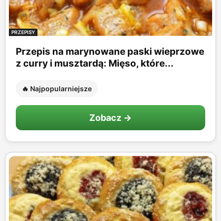
PRZEPISY
Przepis na marynowane paski wieprzowe
z curry i musztardą: Mięso, które...
🔥 Najpopularniejsze
Zobacz →