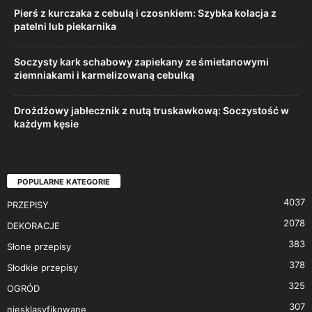
Pierś z kurczaka z cebulą i czosnkiem: Szybka kolacja z
patelni lub piekarnika
Soczysty kark schabowy zapiekany ze śmietanowymi
ziemniakami i karmelizowaną cebulką
Drożdżowy jabłecznik z nutą truskawkową: Soczystość w
każdym kęsie
POPULARNE KATEGORIE
4037
PRZEPISY
2078
DEKORACJE
383
Słone przepisy
378
Słodkie przepisy
325
OGRÓD
307
niesklasyfikowane