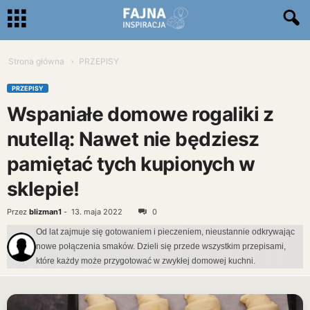
Strona główna
PRZEPISY
PRZEPISY
Wspaniałe domowe rogaliki z
nutellą: Nawet nie będziesz
pamiętać tych kupionych w
sklepie!
Przez
blizman1
-
13. maja 2022
0
Od lat zajmuje się gotowaniem i pieczeniem, nieustannie odkrywając
nowe połączenia smaków. Dzieli się przede wszystkim przepisami,
które każdy może przygotować w zwykłej domowej kuchni.